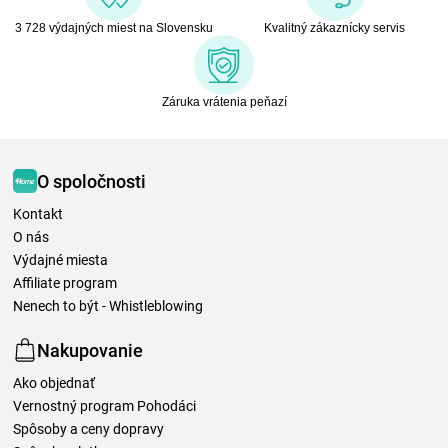
3 728 výdajných miest na Slovensku
Kvalitný zákaznícky servis
Záruka vrátenia peňazí
O spoločnosti
Kontakt
O nás
Výdajné miesta
Affiliate program
Nenech to být - Whistleblowing
Nakupovanie
Ako objednať
Vernostný program Pohodáci
Spôsoby a ceny dopravy