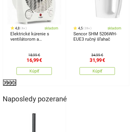
4,8
skladom
4,5
skladom
6x
26x
Elektrické kúrenie s
Sencor SHM 5206WH-
ventilátorom a
EUE3 ručný šľahač
bezpečnostným
spínačom, biela
18,99 €
34,99 €
16,99
€
31,99
€
Kúpiť
Kúpiť
Next
Naposledy pozerané