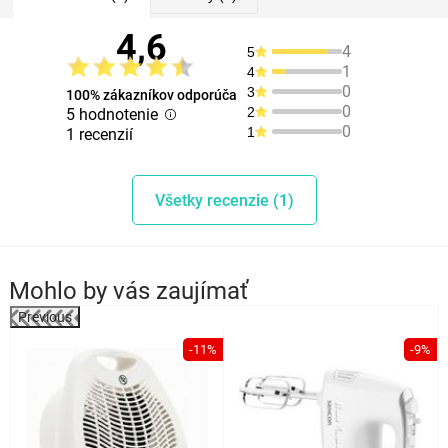
4,6
4
5
1
4
0
3
100% zákazníkov odporúča
0
2
5 hodnotenie
0
1
1 recenzií
Všetky recenzie (1)
Mohlo by vás zaujímať
Previous
-11%
-9%
o