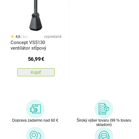
4,6
vypredané
5x
Concept VS5130
ventilátor stĺpový
56,99
€
Kúpiť
Doprava zadarmo nad 60 €
Široký výber tovaru (99 % tovaru
skladom)