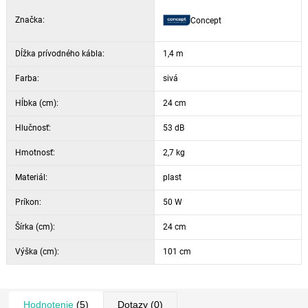
rýchlosť prúdenia vzduchu: 1,8 m/sekunda
Značka:
Concept
objem prúdiaceho vzduchu: 6,17 m3/minúta
hlučnosť maximálna: 53 dB
Dĺžka prívodného kábla:
1,4 m
príkon: 50 W
Farba:
sivá
napätie a frekvencia: 220-240 V, 50 Hz
dĺžka prívodného kábla: 140 cm
Hĺbka (cm):
24 cm
rozmery: 24 x 24 x 101 cm, hmotnosť: 2700 g
Hlučnosť:
53 dB
Hmotnosť:
2,7 kg
Materiál:
plast
Príkon:
50 W
Šírka (cm):
24 cm
Výška (cm):
101 cm
Hodnotenie
(5)
Dotazy
(0)