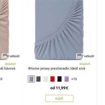
8 veľkostí
7 veľkostí
skladom
skladom
eál kávová
4Home jersey prestieradlo Ideál sivá
4
2
10
+10
od
11,99
€
Kúpiť