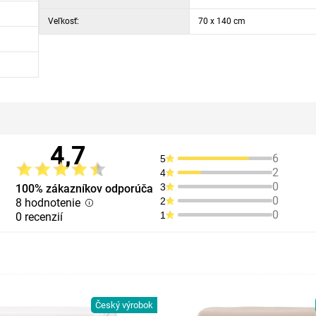
Veľkosť:
70 x 140 cm
4,7
6
5
2
4
0
3
100% zákazníkov odporúča
0
2
8 hodnotenie
0
1
0 recenzií
Český výrobok