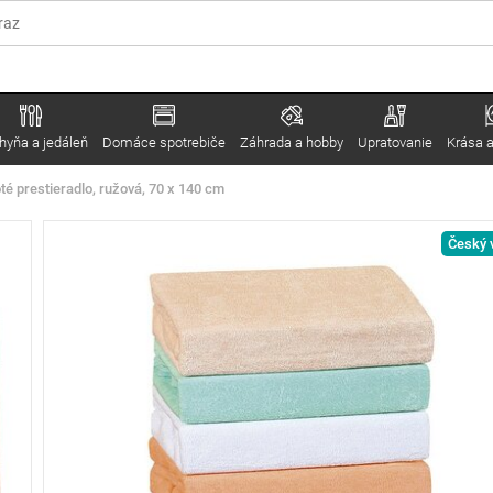
hyňa a jedáleň
Domáce spotrebiče
Záhrada a hobby
Upratovanie
Krása a
té prestieradlo, ružová, 70 x 140 cm
Český 