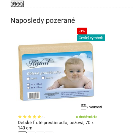
Next
Naposledy pozerané
-3%
Český výrobok
2 veľkosti
u dodávateľa
6x
Detské froté prestieradlo, béžová, 70 x
140 cm