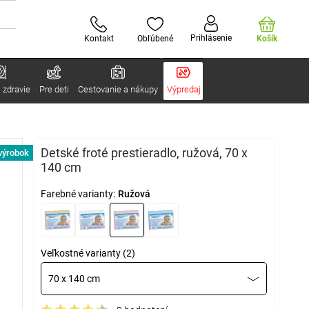
Prihlásenie
Kontakt
Obľúbené
Košík
 zdravie
Pre deti
Cestovanie a nákupy
Výpredaj
Detské froté prestieradlo, ružová, 70 x
výrobok
140 cm
Farebné varianty:
Ružová
Veľkostné varianty (2)
70 x 140 cm