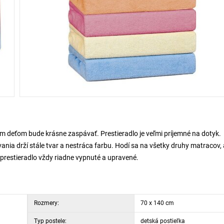
m deťom bude krásne zaspávať. Prestieradlo je veľmi príjemné na dotyk.
ania drží stále tvar a nestráca farbu. Hodí sa na všetky druhy matracov,
 prestieradlo vždy riadne vypnuté a upravené.
Rozmery:
70 x 140 cm
Typ postele:
detská postieľka