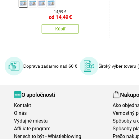
14,99 €
od
14,49
€
Kúpiť
Doprava zadarmo nad 60 €
Široký výber tovaru 
O spoločnosti
Nakupo
Kontakt
Ako objedn
O nás
Vernostný 
Výdajné miesta
Spôsoby a 
Affiliate program
Spôsoby pl
Nenech to být - Whistleblowing
Prečo naku