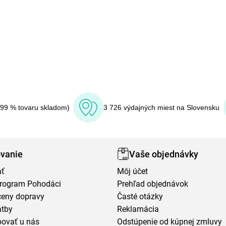
(99 % tovaru skladom)
3 726 výdajných miest na Slovensku
vanie
Vaše objednávky
ať
Môj účet
program Pohodáci
Prehľad objednávok
ceny dopravy
Časté otázky
atby
Reklamácia
povať u nás
Odstúpenie od kúpnej zmluvy