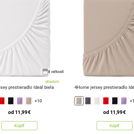
8 veľkostí
skladom
ey prestieradlo Ideál biela
4Home jersey prestieradlo Id
+10
+
od
11,99
€
od
11,99
€
Kúpiť
Kúpiť