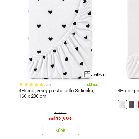
robok
kosti
5 veľkostí
om
skladom
270x
x
4Home jersey prestieradlo Srdiečka,
4Home jers
160 x 200 cm
16,99 €
od
12,99
€
Kúpiť