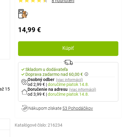
8 hodnotení
14,99 €
Kúpiť
Skladom u dodávateľa
Doprava zadarmo nad 60,00 €
Osobný odber
(viac informácií)
od 2,99 €
|
doručíme
piatok 14.8.
 až 15
Doručenie na adresu
(viac informácií)
od 3,99 €
|
doručíme
piatok 14.8.
Nákupom získate
53 Pohodáčikov
Katalógové číslo:
216234