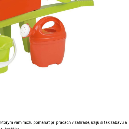
 s ktorým vám môžu pomáhať pri prácach v záhrade, užijú si tak zábavu a