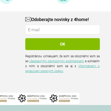
Odoberajte novinky z 4home!
Registráciou vyhlasujem, že som sa oboznámil som sa
so
všeobecnými obchodnými podmienkami
a súhlasím
s nimi a oboznámil som sa aj s
informáciami o
spracúvaní osobných údajov
.