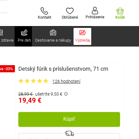
Prihlásenie
Kontakt
Obľúbené
Košík
 zdravie
Pre deti
Cestovanie a nákupy
Výpredaj
Detský fúrik s príslušenstvom, 71 cm
va -33%
126 hodnotení
28,99 €
ušetríte 9,50 €
19,49 €
Kúpiť