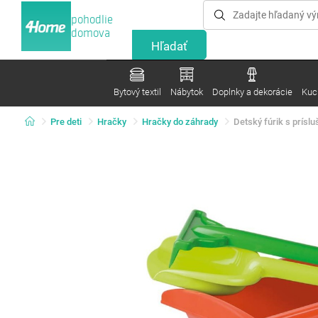
pohodlie
domova
Bytový textil
Nábytok
Doplnky a dekorácie
Kuc
Pre deti
Hračky
Hračky do záhrady
Detský fúrik s prísl