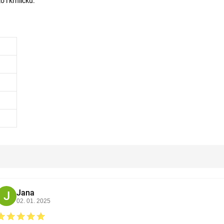
 i krhličku.
Jana
J
02. 01. 2025