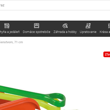
hyňa a jedáleň
Domáce spotrebiče
Záhrada a hobby
Upratovanie
Krása a
ušenstvom, 71 cm
Zľa