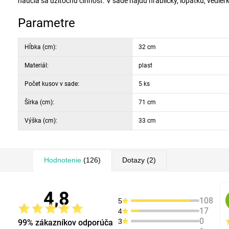
naučia sa užitočnú činnosť. V sade nájdu hrabličky, lopatku, vedierko
Parametre
Hĺbka (cm):
32 cm
Materiál:
plast
Počet kusov v sade:
5 ks
Šírka (cm):
71 cm
Výška (cm):
33 cm
Hodnotenie
(126)
Dotazy
(2)
4,8
108
5
17
4
0
3
99% zákazníkov odporúča