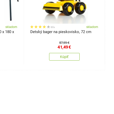
skladom
skladom
60x
0 x 180 x
Detský bager na pieskovisko, 72 cm
D
p
57,99 €
41,49
€
Kúpiť