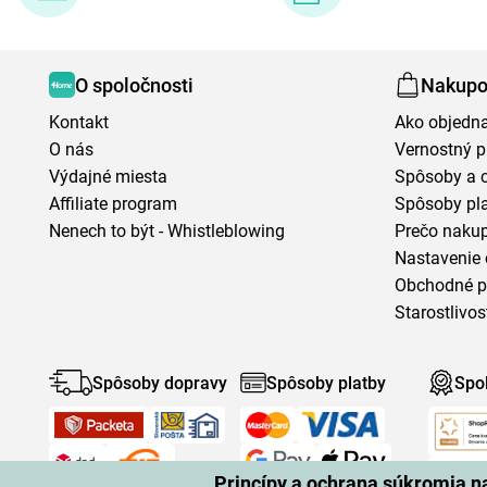
O spoločnosti
Nakupo
Kontakt
Ako objedn
O nás
Vernostný 
Výdajné miesta
Spôsoby a 
Affiliate program
Spôsoby pl
Nenech to být - Whistleblowing
Prečo naku
Nastavenie 
Obchodné 
Starostlivos
Spôsoby dopravy
Spôsoby platby
Spo
Princípy a ochrana súkromia 