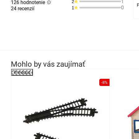
1
2
126 hodnotenie
P
0
1
24 recenzií
Mohlo by vás zaujímať
Previous
-39%
-8%