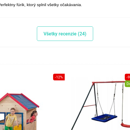
erfektny fúrik, ktorý splnil všetky očakávania.
Všetky recenzie (24)
-12%
-
D