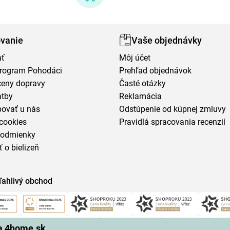
vanie
Vaše objednávky
ať
Môj účet
program Pohodáci
Prehľad objednávok
ceny dopravy
Časté otázky
atby
Reklamácia
povať u nás
Odstúpenie od kúpnej zmluvy
cookies
Pravidlá spracovania recenzií
podmienky
ť o bielizeň
ľahlivý obchod
na 4home.sk