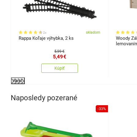
om
skladom
2x
Rappa Koľaje výhybka, 2 ks
Woody Zá
lemovaní
5,99 €
5,49
€
Kúpiť
Next
Naposledy pozerané
-33%