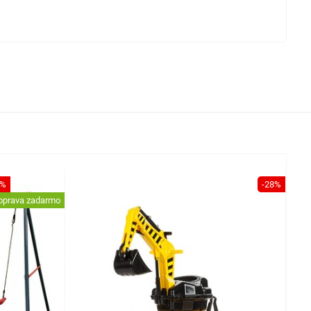
9%
-28%
oprava zadarmo