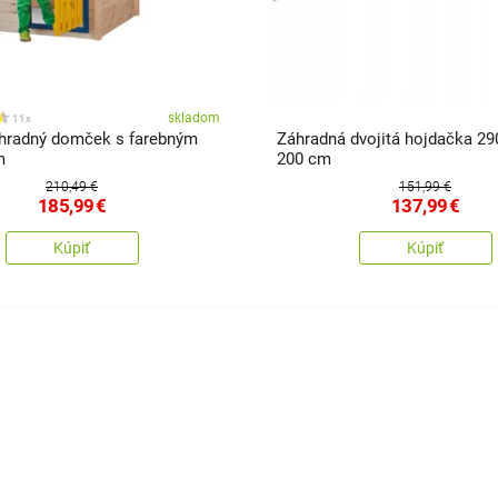
skladom
11x
hradný domček s farebným
Záhradná dvojitá hojdačka 29
m
200 cm
210,49 €
151,99 €
185,99
€
137,99
€
Kúpiť
Kúpiť