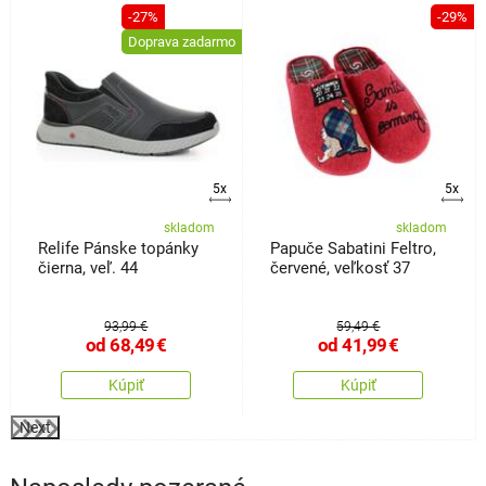
%
-27%
-29%
Doprava zadarmo
5x
5x
skladom
skladom
Relife Pánske topánky
Papuče Sabatini Feltro,
čierna, veľ. 44
červené, veľkosť 37
93,99 €
59,49 €
od
68,49
€
od
41,99
€
Kúpiť
Kúpiť
Next