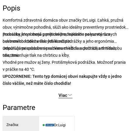
Popis
Komfortná zdravotná domáca obuv značky DrLuigi. Ľahká, pružná
obuv, výnimočne pohodlná, slúži ako ideálny preventívny prostriedok
pre osoby, ktoré majú genetické predispozície na rozvoj rôznych
Podrážka je vyrobená z príjemného, ​​mäkkého polyuretánu a
ochorení chodidiel a dolných končatín.
bavlneného froté zvršku. Mäkkosť podrážky a jeho ergonómia
umožňujú prispôsobenie sa tvaru chodidla a podrážka tlmí ťažobu
Odporúčame osobám s problémami kĺbov a chrbtice, artritídou,
tela, zmierňuje tlak na chrbticu a kĺby.
obezitou...
Vhodné pre mužov aj ženy. Protišmyková podrážka. Možnosť prania
v práčke na 40 °C.
UPOZORNENIE: Tento typ domácej obuvi nakupujte vždy o jedno
číslo väčšie, než máte číslo chodidla!
Viac
Parametre
Značka:
Dr.Luigi