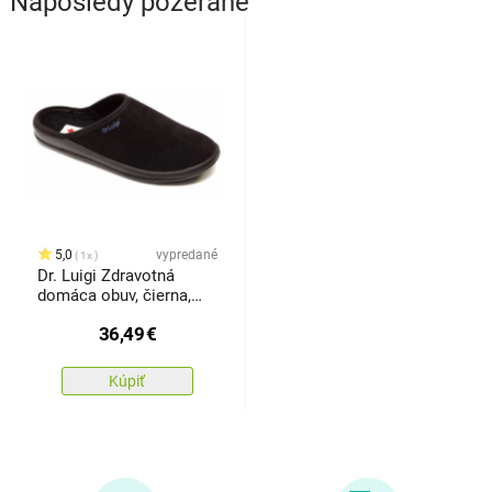
Naposledy pozerané
5,0
vypredané
1x
Dr. Luigi Zdravotná
domáca obuv, čierna,
veľ. 3838
36,49
€
Kúpiť