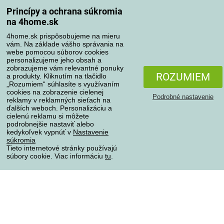
Spôsoby dopravy
Princípy a ochrana súkromia
na 4home.sk
4home.sk prispôsobujeme na mieru
Spôsoby platby
vám. Na základe vášho správania na
webe pomocou súborov cookies
personalizujeme jeho obsah a
zobrazujeme vám relevantné ponuky
Spoľahlivý obchod
ROZUMIEM
a produkty. Kliknutím na tlačidlo
„Rozumiem“ súhlasíte s využívaním
cookies na zobrazenie cielenej
Podrobné nastavenie
reklamy v reklamných sieťach na
ďalších weboch. Personalizáciu a
cielenú reklamu si môžete
podrobnejšie nastaviť alebo
kedykoľvek vypnúť v
Nastavenie
súkromia
Tieto internetové stránky používajú
súbory cookie. Viac informáciu
tu
.
Ochrana osobných údajov