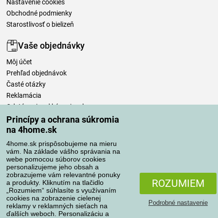
Nastavenie cookies
Obchodné podmienky
Starostlivosť o bielizeň
Vaše objednávky
Môj účet
Prehľad objednávok
Časté otázky
Reklamácia
Odstúpenie od kúpnej zmluvy
Pravidlá spracovania recenzií
Princípy a ochrana súkromia
na 4home.sk
Spôsoby dopravy
4home.sk prispôsobujeme na mieru
vám. Na základe vášho správania na
webe pomocou súborov cookies
personalizujeme jeho obsah a
zobrazujeme vám relevantné ponuky
Spôsoby platby
ROZUMIEM
a produkty. Kliknutím na tlačidlo
„Rozumiem“ súhlasíte s využívaním
cookies na zobrazenie cielenej
Podrobné nastavenie
reklamy v reklamných sieťach na
Spoľahlivý obchod
ďalších weboch. Personalizáciu a