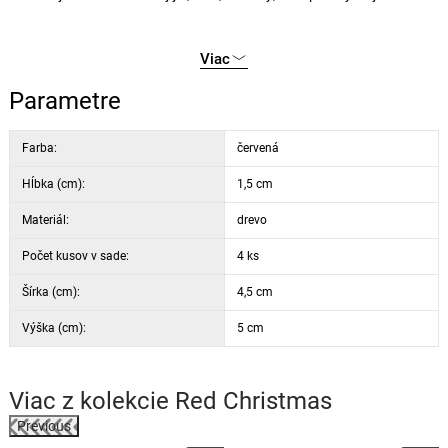
Viac
Parametre
Farba:
červená
Hĺbka (cm):
1,5 cm
Materiál:
drevo
Počet kusov v sade:
4 ks
Šírka (cm):
4,5 cm
Výška (cm):
5 cm
Viac z kolekcie
Red Christmas
Previous