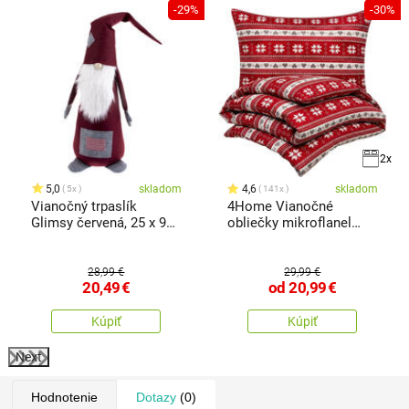
%
-29%
-30%
2x
5,0
skladom
4,6
skladom
5x
141x
Vianočný trpaslík
4Home Vianočné
Glimsy červená, 25 x 95
obliečky mikroflanel
cm
Zimný sen
28,99 €
29,99 €
20,49
€
od
20,99
€
Kúpiť
Kúpiť
Next
Hodnotenie
Dotazy
(0)