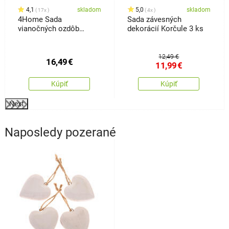
4,1
skladom
5,0
skladom
17x
4x
4Home Sada
Sada závesných
vianočných ozdôb
dekorácií Korčule 3 ks
Tinsel, 20 ks
12,49 €
16,49
€
11,99
€
Kúpiť
Kúpiť
Next
Naposledy pozerané