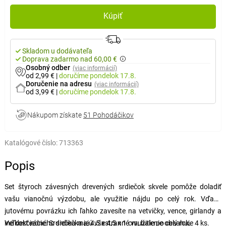
Kúpiť
Skladom u dodávateľa
Doprava zadarmo nad 60,00 €
Osobný odber
(viac informácií)
od 2,99 €
|
doručíme
pondelok 17.8.
Doručenie na adresu
(viac informácií)
od 3,99 €
|
doručíme
pondelok 17.8.
Nákupom získate
51 Pohodáčikov
Katalógové číslo:
713363
Popis
Set štyroch závesných drevených srdiečok skvele pomôže doladiť
vašu vianočnú výzdobu, ale využitie nájdu po celý rok. Vďaka
jutovému povrázku ich ľahko zavesíte na vetvičky, vence, girlandy a
iné dekorácie. Srdiečka majú všestranné využitie po celý rok.
Veľkosť jedného srdiečka je 4,5 x 4,5 x 1 cm, balenie obsahuje 4 ks.