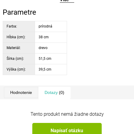
bude pekným doplnkom interiéru.
Parametre
Farba:
prírodná
Hĺbka (cm):
38 cm
Materiál:
drevo
Šírka (cm):
51,5 cm
Výška (cm):
39,5 cm
Hodnotenie
Dotazy
(0)
Tento produkt nemá žiadne dotazy
Napísať otázku