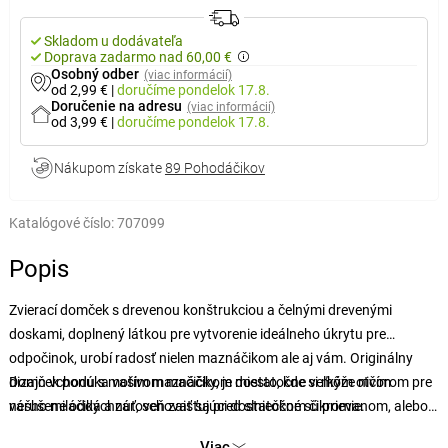
Skladom u dodávateľa
Doprava zadarmo nad 60,00 €
Osobný odber
(viac informácií)
od 2,99 €
|
doručíme
pondelok 17.8.
Doručenie na adresu
(viac informácií)
od 3,99 €
|
doručíme
pondelok 17.8.
Nákupom získate
89 Pohodáčikov
Katalógové číslo:
707099
Popis
Zvierací domček s drevenou konštrukciou a čelnými drevenými
doskami, doplnený látkou pre vytvorenie ideálneho úkrytu pre
odpočinok, urobí radosť nielen maznáčikom ale aj vám. Originálny
dizajn vchodu s motívom mačičky, je dostatočne veľkým otvorom pre
Domček ponúka vašim maznáčikom miesto, kde si môže ničím
vášho miláčika a zároveň zaisťujúci dostatočné súkromie.
nerušene oddýchnuť, schovať sa pred slniečkom či prievanom, alebo
sa skryť počas hry. Príjemným bonusom je vzhľad domčeka, ktorý
Viac