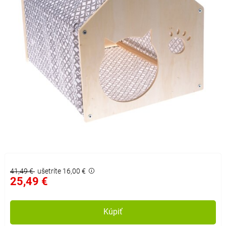
41,49 €
ušetríte 16,00 €
25,49 €
Kúpiť