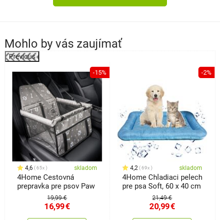
Mohlo by vás zaujímať
Previous
-15%
-2%
o
4,6
skladom
4,2
skladom
65x
69x
4Home Cestovná
4Home Chladiaci pelech
prepravka pre psov Paw
pre psa Soft, 60 x 40 cm
19,99 €
21,49 €
16,99
€
20,99
€