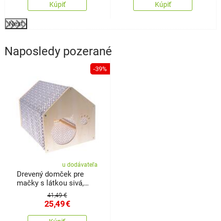
Kúpiť
Kúpiť
Next
Naposledy pozerané
-39%
u dodávateľa
Drevený domček pre
mačky s látkou sivá,
51,5 x 39,5 x 38 cm
41,49 €
25,49
€