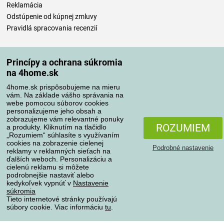
Reklamácia
Odstúpenie od kúpnej zmluvy
Pravidlá spracovania recenzií
Spôsoby dopravy
Princípy a ochrana súkromia
na 4home.sk
4home.sk prispôsobujeme na mieru
Spôsoby platby
vám. Na základe vášho správania na
webe pomocou súborov cookies
personalizujeme jeho obsah a
zobrazujeme vám relevantné ponuky
Spoľahlivý obchod
ROZUMIEM
a produkty. Kliknutím na tlačidlo
„Rozumiem“ súhlasíte s využívaním
cookies na zobrazenie cielenej
Podrobné nastavenie
reklamy v reklamných sieťach na
ďalších weboch. Personalizáciu a
cielenú reklamu si môžete
podrobnejšie nastaviť alebo
kedykoľvek vypnúť v
Nastavenie
súkromia
Tieto internetové stránky používajú
súbory cookie. Viac informáciu
tu
.