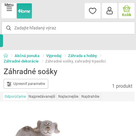
Menu
Košík
Akčná ponuka
Výpredaj
Záhrada a hobby
Záhradné dekorácie
Záhradné sošky, zahradný trpaslíci
Záhradné sošky
Upresniť parametre
1 produkt
Odporúčame
Najpredávanejší
Najlacnejšie
Najdrahšie