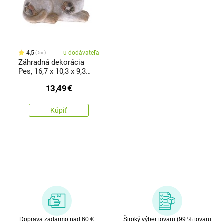
4,5
u dodávateľa
5x
Záhradná dekorácia
Pes, 16,7 x 10,3 x 9,3
cm, polyresin
13,49
€
Kúpiť
Doprava zadarmo nad 60 €
Široký výber tovaru (99 % tovaru