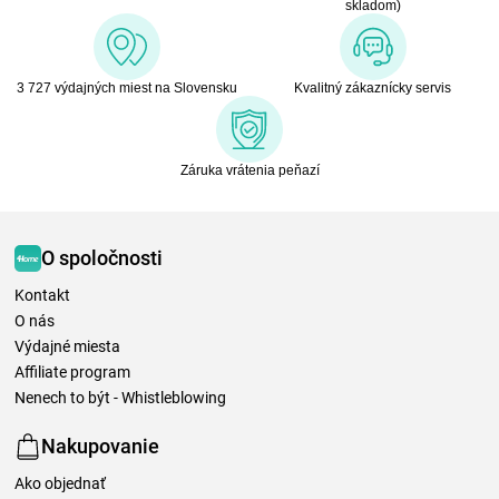
skladom)
3 727 výdajných miest na Slovensku
Kvalitný zákaznícky servis
Záruka vrátenia peňazí
O spoločnosti
Kontakt
O nás
Výdajné miesta
Affiliate program
Nenech to být - Whistleblowing
Nakupovanie
Ako objednať