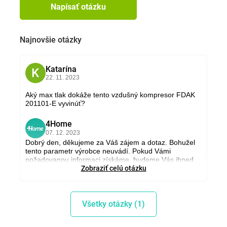
Napísať otázku
Najnovšie otázky
Katarína
K
22. 11. 2023
Aký max tlak dokáže tento vzdušný kompresor FDAK
201101-E vyvinúť?
4Home
4
07. 12. 2023
Dobrý den, děkujeme za Váš zájem a dotaz. Bohužel
tento parametr výrobce neuvádí. Pokud Vámi
požadovanou informaci získáme, budeme Vás ihned
informovat. Děkujeme za pochopení. S přáním
Zobraziť celú otázku
hezkého dne, Petra Fikerová, 4home, a.s.
Všetky otázky (1)