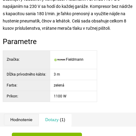
napájaním na 230 V sa hodí do každej garáže. Kompresor bez nádrže
s kapacitou sania 180 l/min. je ľahko prenosný a využitie nájde na
hustenie pneumatík, člnov a lehátok. Celá sada obsahuje celkom 8
kusov príslušenstva, vrátane merača tlaku v ručnej pištoli.
Parametre
Značka:
Fieldmann
Dĺžka prívodného kábla:
3 m
Farba:
zelená
Príkon:
1100 W
Hodnotenie
Dotazy
(1)