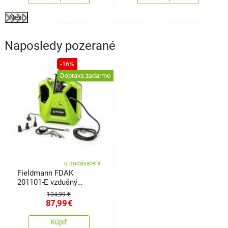
Next
Naposledy pozerané
-16%
Doprava zadarmo
u dodávateľa
Fieldmann FDAK
201101-E vzdušný
kompresor
104,99 €
87,99
€
Kúpiť