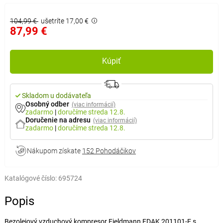
104,99 €
ušetríte 17,00 €
87,99 €
Kúpiť
Skladom u dodávateľa
Osobný odber
(viac informácií)
zadarmo
|
doručíme
streda 12.8.
Doručenie na adresu
(viac informácií)
zadarmo
|
doručíme
streda 12.8.
Nákupom získate
152 Pohodáčikov
Katalógové číslo:
695724
Popis
Bezolejový vzduchový kompresor Fieldmann FDAK 201101-E s