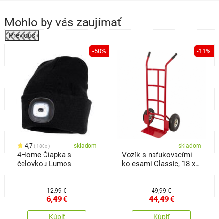
Mohlo by vás zaujímať
Previous
%
-50%
-11%
4,7
skladom
skladom
180x
4Home Čiapka s
Vozík s nafukovacími
čelovkou Lumos
kolesami Classic, 18 x
36 x113 cm
12,99 €
49,99 €
6,49
€
44,49
€
Kúpiť
Kúpiť