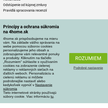
Odstúpenie od kúpnej zmluvy
Pravidlá spracovania recenzií
Spôsoby dopravy
Princípy a ochrana súkromia
na 4home.sk
4home.sk prispôsobujeme na mieru
Spôsoby platby
vám. Na základe vášho správania na
webe pomocou súborov cookies
personalizujeme jeho obsah a
zobrazujeme vám relevantné ponuky
Spoľahlivý obchod
ROZUMIEM
a produkty. Kliknutím na tlačidlo
„Rozumiem“ súhlasíte s využívaním
cookies na zobrazenie cielenej
Podrobné nastavenie
reklamy v reklamných sieťach na
ďalších weboch. Personalizáciu a
cielenú reklamu si môžete
podrobnejšie nastaviť alebo
kedykoľvek vypnúť v
Nastavenie
súkromia
Tieto internetové stránky používajú
súbory cookie. Viac informáciu
tu
.