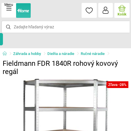
Menu
Košík
Záhrada a hobby
Dielňa a náradie
Ručné náradie
Fieldmann FDR 1840R rohový kovový
regál
Zľava -28%