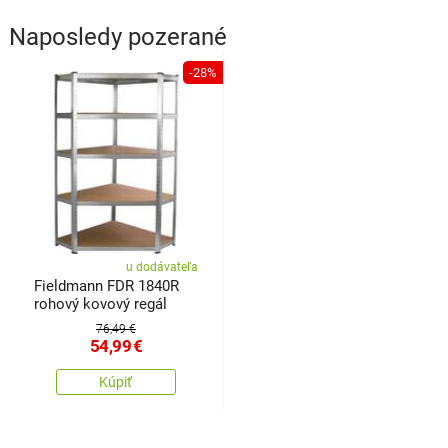
Naposledy pozerané
-28%
u dodávateľa
Fieldmann FDR 1840R
rohový kovový regál
76,49 €
54,99
€
Kúpiť