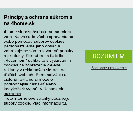
Spôsoby dopravy
Princípy a ochrana súkromia
na 4home.sk
4home.sk prispôsobujeme na mieru
Spôsoby platby
vám. Na základe vášho správania na
webe pomocou súborov cookies
personalizujeme jeho obsah a
zobrazujeme vám relevantné ponuky
Spoľahlivý obchod
ROZUMIEM
a produkty. Kliknutím na tlačidlo
„Rozumiem“ súhlasíte s využívaním
cookies na zobrazenie cielenej
Podrobné nastavenie
reklamy v reklamných sieťach na
ďalších weboch. Personalizáciu a
cielenú reklamu si môžete
podrobnejšie nastaviť alebo
kedykoľvek vypnúť v
Nastavenie
súkromia
Tieto internetové stránky používajú
súbory cookie. Viac informáciu
tu
.
Ochrana osobných údajov