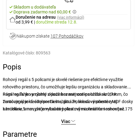
Skladom u dodávateľa
Doprava zadarmo nad 60,00 €
Doručenie na adresu
(viac informácií)
od 3,99 €
|
doručíme
streda 12.8.
Nákupom získate
107 Pohodáčikov
Katalógové číslo:
809563
Popis
Rohový regál s 5 policami je skvelé riešenie pre efektívne využitie
rohového priestoru, čo umožňuje lepšiu organizáciu a skladovanie.
Rám regálu je vyrobený z pozinkovanej ocele s hrúbkou 0,7 mm, čo
Regál sa ľahko a rýchlo skladá bez nutnosti použitia skrutiek.
zaručuje vysokú odolnosť a stabilitu. Police sú vyrobené z MDF dosky
Tento regál je ideálny pre dielne, garáže, skladové priestory aj
s hrúbkou 5 mm, pričom každá polica má maximálnu nosnosť až 175
kancelárie, a navyše je vybavený plastovými chráničmi rohov pre
kg. Výšku políc je možné ľahko prispôsobiť podľa vašich potrieb.
väčšiu bezpečnosť. Pomáha vám maximalizovať využitie dostupného
Viac
priestoru a zaisťuje optimálnu organizáciu.
Parametre