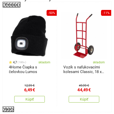
Previous
%
-50%
-11%
4,7
skladom
skladom
180x
4Home Čiapka s
Vozík s nafukovacími
čelovkou Lumos
kolesami Classic, 18 x
36 x113 cm
12,99 €
49,99 €
6,49
€
44,49
€
Kúpiť
Kúpiť
Next