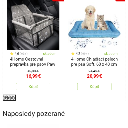
4,6
skladom
4,2
skladom
65x
69x
4Home Cestovná
4Home Chladiaci pelech
prepravka pre psov Paw
pre psa Soft, 60 x 40 cm
19,99 €
21,49 €
16,99
€
20,99
€
Kúpiť
Kúpiť
Next
Naposledy pozerané