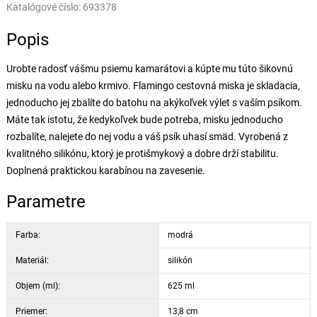
Katalógové číslo:
693378
Popis
Urobte radosť vášmu psiemu kamarátovi a kúpte mu túto šikovnú
misku na vodu alebo krmivo. Flamingo cestovná miska je skladacia,
jednoducho jej zbalíte do batohu na akýkoľvek výlet s vaším psíkom.
Máte tak istotu, že kedykoľvek bude potreba, misku jednoducho
rozbalíte, nalejete do nej vodu a váš psík uhasí smäd. Vyrobená z
kvalitného silikónu, ktorý je protišmykový a dobre drží stabilitu.
Doplnená praktickou karabínou na zavesenie.
Parametre
Farba:
modrá
Materiál:
silikón
Objem (ml):
625 ml
Priemer:
13,8 cm