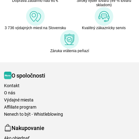
Doprava zadarmo nad 60 €
Široký výber tovaru (99 % tovaru
skladom)
3 736 výdajných miest na Slovensku
Kvalitný zákaznícky servis
Záruka vrátenia peňazí
O spoločnosti
Kontakt
O nás
Výdajné miesta
Affiliate program
Nenech to být - Whistleblowing
Nakupovanie
Ako objednať