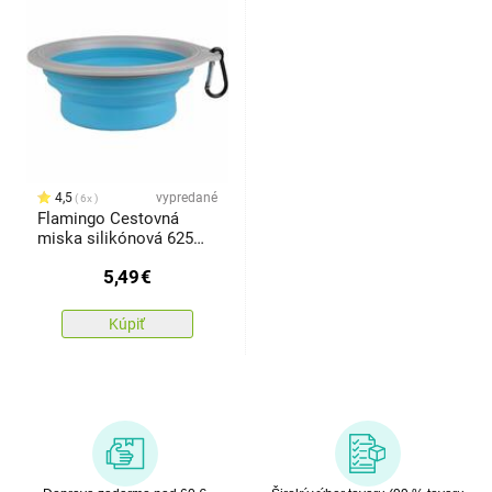
4,5
vypredané
6x
Flamingo Cestovná
miska silikónová 625
ml, modro/sivá
5,49
€
Kúpiť