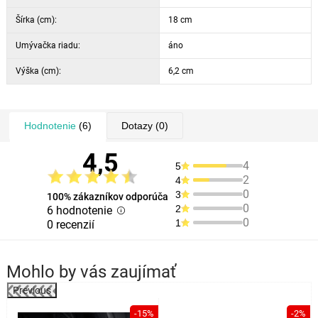
Šírka (cm):
18 cm
Umývačka riadu:
áno
Výška (cm):
6,2 cm
Hodnotenie
(6)
Dotazy
(0)
4,5
4
5
2
4
0
3
100% zákazníkov odporúča
0
2
6 hodnotenie
0
1
0 recenzií
Mohlo by vás zaujímať
Previous
%
-15%
-2%