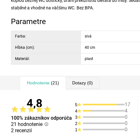
kópiou bežnej WC doštičky, bráni prekĺznutiu dieťaťa do misy. Sedát
stabilné a vhodné na väčšinu WC. Bez BPA.
Parametre
Farba:
sivá
Hĺbka (cm):
40 cm
Materiál:
plast
Hodnotenie
(21)
Dotazy
(0)
4,8
17
5
4
4
0
3
100% zákazníkov odporúča
0
2
21 hodnotenie
0
1
2 recenzií