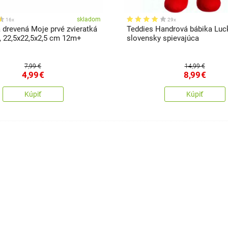
skladom
16x
29x
 drevená Moje prvé zvieratká
Teddies Handrová bábika Luc
s, 22,5x22,5x2,5 cm 12m+
slovensky spievajúca
7,99 €
14,99 €
4,99
€
8,99
€
Kúpiť
Kúpiť