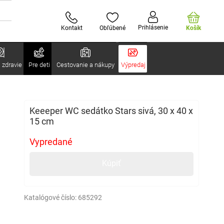
Prihlásenie
Kontakt
Obľúbené
Košík
 zdravie
Pre deti
Cestovanie a nákupy
Výpredaj
Keeeper WC sedátko Stars sivá, 30 x 40 x
15 cm
Vypredané
Kúpiť
Katalógové číslo:
685292