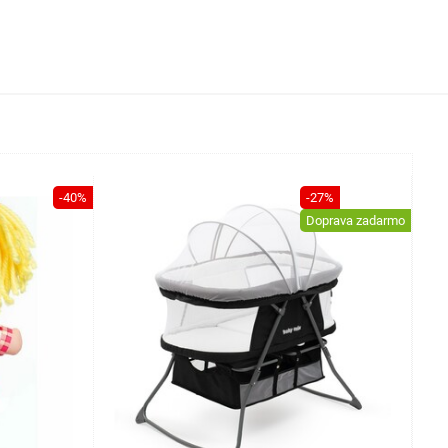
-40%
-27%
Doprava zadarmo