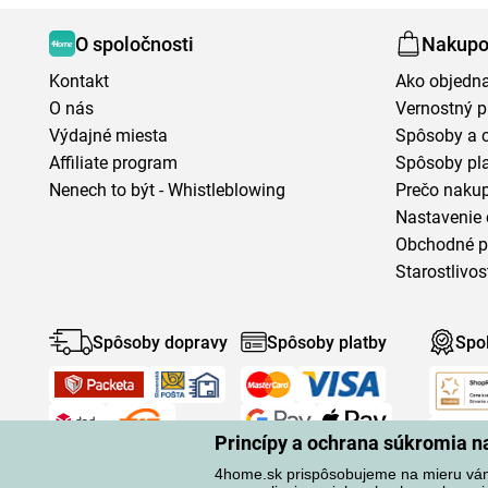
O spoločnosti
Nakupo
Kontakt
Ako objedn
O nás
Vernostný 
Výdajné miesta
Spôsoby a 
Affiliate program
Spôsoby pl
Nenech to být - Whistleblowing
Prečo naku
Nastavenie 
Obchodné 
Starostlivos
Spôsoby dopravy
Spôsoby platby
Spo
Princípy a ochrana súkromia 
4home.sk prispôsobujeme na mieru vá