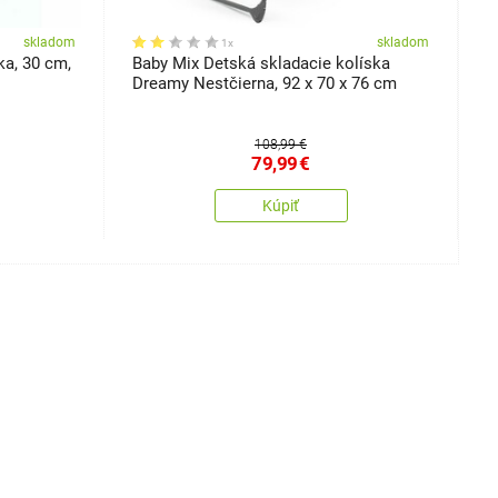
skladom
skladom
1x
ka, 30 cm,
Baby Mix Detská skladacie kolíska
B
Dreamy Nestčierna, 92 x 70 x 76 cm
4
108,99 €
79,99
€
Kúpiť