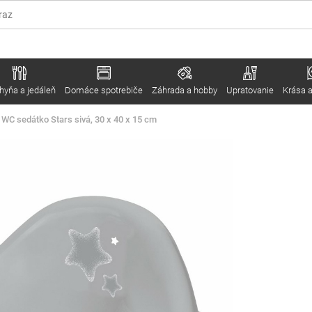
hyňa a jedáleň
Domáce spotrebiče
Záhrada a hobby
Upratovanie
Krása a
WC sedátko Stars sivá, 30 x 40 x 15 cm