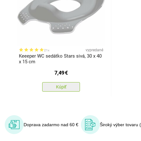
vypredané
21x
Keeeper WC sedátko Stars sivá, 30 x 40
x 15 cm
7,49
€
Kúpiť
Doprava zadarmo nad 60 €
Široký výber tovaru 