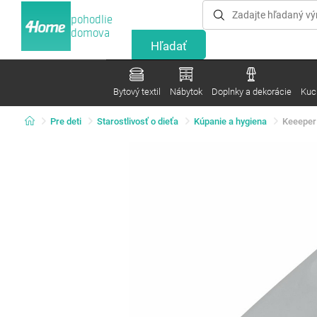
pohodlie
domova
Bytový textil
Nábytok
Doplnky a dekorácie
Kuc
Pre deti
Starostlivosť o dieťa
Kúpanie a hygiena
Keeeper 