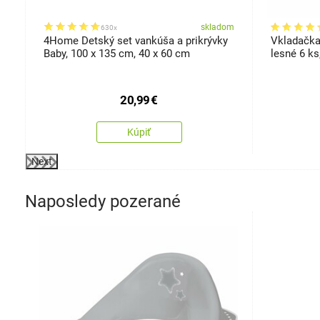
om
skladom
630x
4Home Detský set vankúša a prikrývky
Vkladačka
Baby, 100 x 135 cm, 40 x 60 cm
lesné 6 k
20,99
€
Kúpiť
Next
Naposledy pozerané