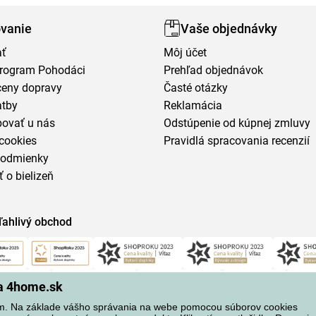
vanie
Vaše objednávky
ať
Môj účet
program Pohodáci
Prehľad objednávok
ceny dopravy
Časté otázky
atby
Reklamácia
povať u nás
Odstúpenie od kúpnej zmluvy
cookies
Pravidlá spracovania recenzií
podmienky
ť o bielizeň
ľahlivý obchod
na 4home.sk
m. Na základe vášho správania na webe pomocou súborov cookies