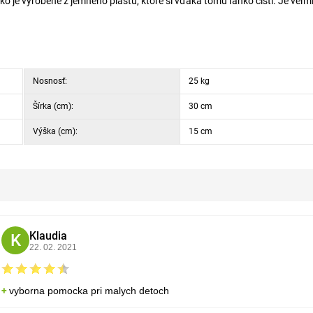
ko je vyrobené z jemného plastu, ktoré si vďaka tomu ľahko čistí. Je veľm
Nosnosť:
25 kg
Šírka (cm):
30 cm
Výška (cm):
15 cm
Klaudia
K
22. 02. 2021
vyborna pomocka pri malych detoch