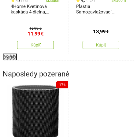
4,8
skladom
4,7
skladom
14x
12x
4Home Kvetinová
Plastia
kaskáda 4-dielna,
Samozavlažovací
terakota
kvetináč Tolita sivá, pr.
19 cm
16,99 €
13,99
€
11,99
€
Kúpiť
Kúpiť
Next
Naposledy pozerané
-17%