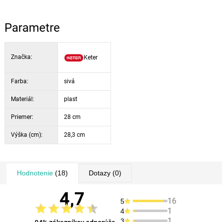
Parametre
Značka:
Keter
Farba:
sivá
Materiál:
plast
Priemer:
28 cm
Výška (cm):
28,3 cm
Hodnotenie
(18)
Dotazy
(0)
4,7
16
5
1
4
1
3