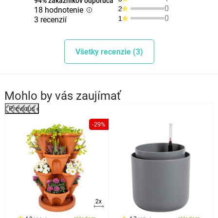
94% zákazníkov odporúča
0
2
18 hodnotenie
0
1
3 recenzií
Všetky recenzie (3)
Mohlo by vás zaujímať
Previous
%
-29%
2x