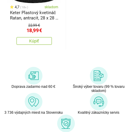
4,7
skladom
18x
Keter Plastový kvetináč
Ratan, antracit, 28 x 28 x
28,3 cm
22,99 €
18,99
€
Kúpiť
Doprava zadarmo nad 60 €
Široký výber tovaru (99 % tovaru
skladom)
3 736 výdajných miest na Slovensku
Kvalitný zákaznícky servis