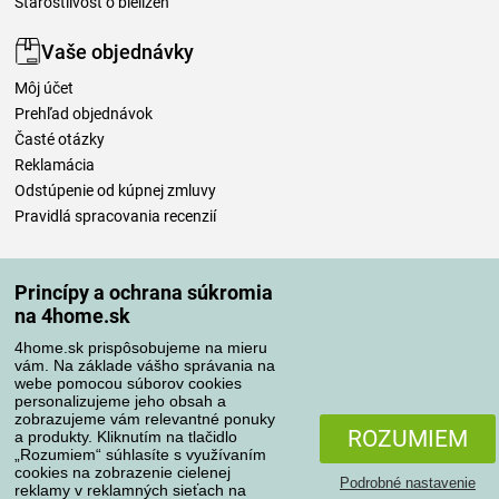
Starostlivosť o bielizeň
Vaše objednávky
Môj účet
Prehľad objednávok
Časté otázky
Reklamácia
Odstúpenie od kúpnej zmluvy
Pravidlá spracovania recenzií
Spôsoby dopravy
Princípy a ochrana súkromia
na 4home.sk
4home.sk prispôsobujeme na mieru
Spôsoby platby
vám. Na základe vášho správania na
webe pomocou súborov cookies
personalizujeme jeho obsah a
zobrazujeme vám relevantné ponuky
Spoľahlivý obchod
ROZUMIEM
a produkty. Kliknutím na tlačidlo
„Rozumiem“ súhlasíte s využívaním
cookies na zobrazenie cielenej
Podrobné nastavenie
reklamy v reklamných sieťach na