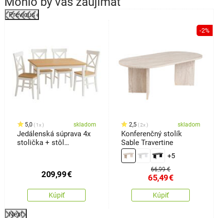
Mohlo by vás zaujímať
Previous
-2%
o
5,0
skladom
2,5
skladom
1x
2x
Jedálenská súprava 4x
Konferenčný stolík
stolička + stôl
Sable Travertine
Kampali,biela
+5
66,99 €
209,99
€
65,49
€
Kúpiť
Kúpiť
Next