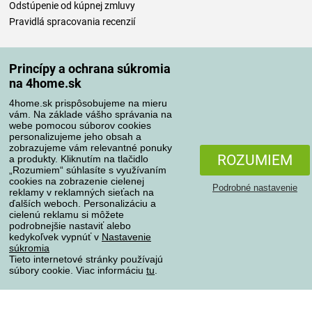
Odstúpenie od kúpnej zmluvy
Pravidlá spracovania recenzií
Spôsoby dopravy
Princípy a ochrana súkromia
na 4home.sk
4home.sk prispôsobujeme na mieru
Spôsoby platby
vám. Na základe vášho správania na
webe pomocou súborov cookies
personalizujeme jeho obsah a
zobrazujeme vám relevantné ponuky
Spoľahlivý obchod
ROZUMIEM
a produkty. Kliknutím na tlačidlo
„Rozumiem“ súhlasíte s využívaním
cookies na zobrazenie cielenej
Podrobné nastavenie
reklamy v reklamných sieťach na
ďalších weboch. Personalizáciu a
cielenú reklamu si môžete
podrobnejšie nastaviť alebo
kedykoľvek vypnúť v
Nastavenie
súkromia
Tieto internetové stránky používajú
súbory cookie. Viac informáciu
tu
.