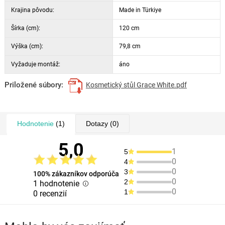
Krajina pôvodu:
Made in Türkiye
Šírka (cm):
120 cm
Výška (cm):
79,8 cm
Vyžaduje montáž:
áno
Priložené súbory:
Kosmetický stůl Grace White.pdf
Hodnotenie
(1)
Dotazy
(0)
5,0
1
5
0
4
0
3
100% zákazníkov odporúča
0
2
1 hodnotenie
0
1
0 recenzií