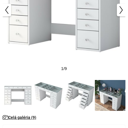
1/9
Celá galéria (9)