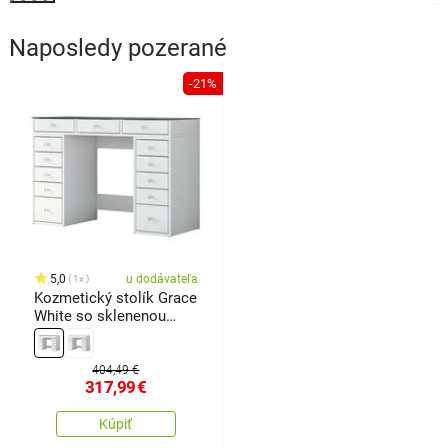
Naposledy pozerané
-21%
5,0
u dodávateľa
1x
Kozmetický stolík Grace
White so sklenenou
doskou
404,49 €
317,99
€
Kúpiť