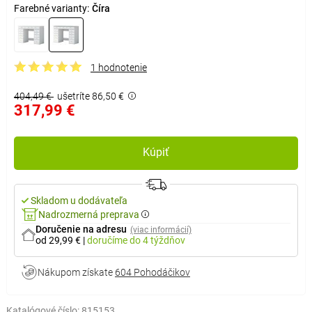
Farebné varianty:
Číra
1 hodnotenie
404,49 €
ušetríte 86,50 €
317,99 €
Kúpiť
Skladom u dodávateľa
Nadrozmerná preprava
Doručenie na adresu
(viac informácií)
od 29,99 €
|
doručíme
do 4 týždňov
Nákupom získate
604 Pohodáčikov
Katalógové číslo:
815153