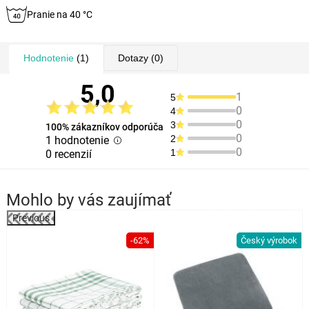
Pranie na 40 °C
Hodnotenie
(1)
Dotazy
(0)
5,0
1
5
0
4
0
3
100% zákazníkov odporúča
0
2
1 hodnotenie
0
1
0 recenzií
Mohlo by vás zaujímať
Previous
%
-62%
Český výrobok