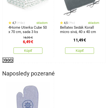
4,7
skladom
4,5
skladom
112x
71x
4Home Utierka Cube 50
Bellatex Sedák Korall
x 70 cm, sada 3 ks
micro sivá, 40 x 40 cm
16,99 €
11,49
€
6,49
€
Kúpiť
Kúpiť
Next
Naposledy pozerané