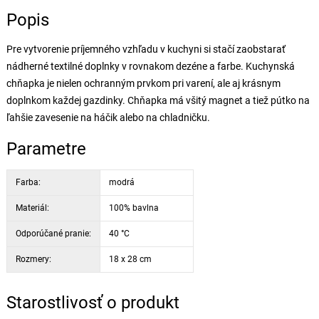
Popis
Pre vytvorenie príjemného vzhľadu v kuchyni si stačí zaobstarať
nádherné textilné doplnky v rovnakom dezéne a farbe. Kuchynská
chňapka je nielen ochranným prvkom pri varení, ale aj krásnym
doplnkom každej gazdinky. Chňapka má všitý magnet a tiež pútko na
ľahšie zavesenie na háčik alebo na chladničku.
Parametre
Farba:
modrá
Materiál:
100% bavlna
Odporúčané pranie:
40 °C
Rozmery:
18 x 28 cm
Starostlivosť o produkt