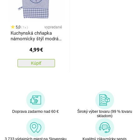
5,0
vypredané
1x
Kuchynská chňapka
námornícky štýl modrá,
18 x 28 cm
4,99
€
Kúpiť
Doprava zadarmo nad 60 €
Široký výber tovaru (99 % tovaru
skladom)
3 733 výdajných miest na Slovensku
Kvalitný zákaznícky servis