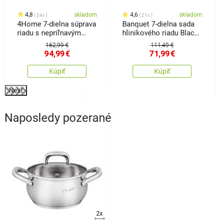
4,8
skladom
4,6
skladom
24x
21x
4Home 7-dielna súprava
Banquet 7-dielna sada
riadu s nepriľnavým
hlinikového riadu Black
povrchom Titanium
Stone
162,99 €
111,49 €
94,99
€
71,99
€
Kúpiť
Kúpiť
Next
Naposledy pozerané
2x