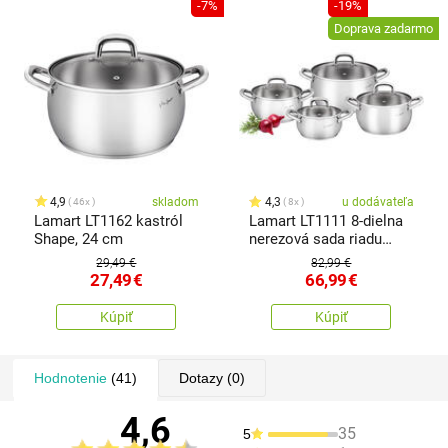
-7%
-19%
Doprava zadarmo
4,9
skladom
4,3
u dodávateľa
46x
8x
Lamart LT1162 kastról
Lamart LT1111 8-dielna
Shape, 24 cm
nerezová sada riadu
Shape
29,49 €
82,99 €
27,49
€
66,99
€
Kúpiť
Kúpiť
Hodnotenie
(41)
Dotazy
(0)
4,6
35
5