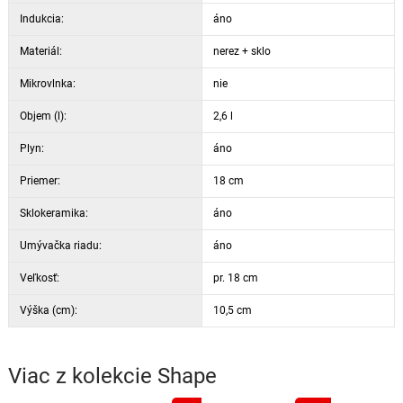
Indukcia:
áno
Materiál:
nerez + sklo
Mikrovlnka:
nie
Objem (l):
2,6 l
Plyn:
áno
Priemer:
18 cm
Sklokeramika:
áno
Umývačka riadu:
áno
Veľkosť:
pr. 18 cm
Výška (cm):
10,5 cm
Viac z kolekcie
Shape