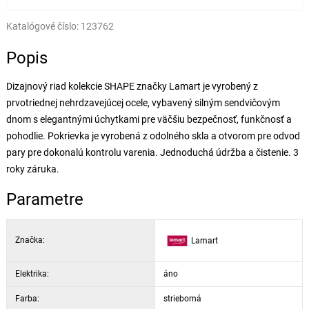
Katalógové číslo:
123762
Popis
Dizajnový riad kolekcie SHAPE značky Lamart je vyrobený z
prvotriednej nehrdzavejúcej ocele, vybavený silným sendvičovým
dnom s elegantnými úchytkami pre väčšiu bezpečnosť, funkčnosť a
pohodlie. Pokrievka je vyrobená z odolného skla a otvorom pre odvod
pary pre dokonalú kontrolu varenia. Jednoduchá údržba a čistenie. 3
roky záruka.
Parametre
Značka:
Lamart
Elektrika:
áno
Farba:
strieborná