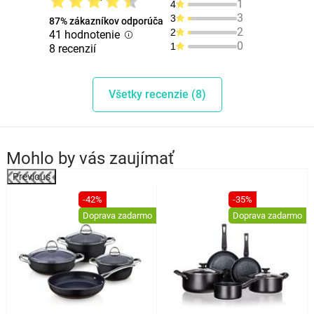
1
4
3
3
87% zákazníkov odporúča
2
2
41 hodnotenie
0
1
8 recenzií
Všetky recenzie (8)
Mohlo by vás zaujímať
Previous
%
-42%
-35%
Doprava zadarmo
Doprava zadarmo