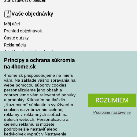
Starostlivosť o bielizeň
Vaše objednávky
Môj účet
Prehľad objednávok
Časté otázky
Reklamácia
Odstúpenie od kúpnej zmluvy
Pravidlá spracovania recenzií
Princípy a ochrana súkromia
na 4home.sk
Spôsoby dopravy
4home.sk prispôsobujeme na mieru
vám. Na základe vášho správania na
webe pomocou súborov cookies
personalizujeme jeho obsah a
zobrazujeme vám relevantné ponuky
Spôsoby platby
ROZUMIEM
a produkty. Kliknutím na tlačidlo
„Rozumiem“ súhlasíte s využívaním
cookies na zobrazenie cielenej
Podrobné nastavenie
reklamy v reklamných sieťach na
Spoľahlivý obchod
ďalších weboch. Personalizáciu a
cielenú reklamu si môžete
podrobnejšie nastaviť alebo
kedykoľvek vypnúť v
Nastavenie