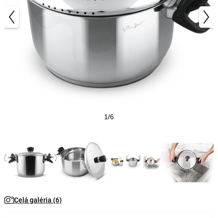
1/6
Celá galéria (6)