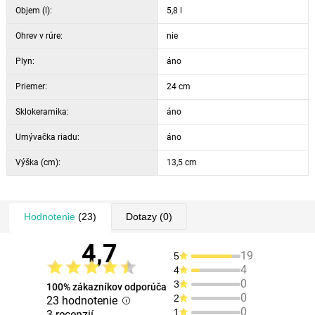
Objem (l):
5,8 l
Ohrev v rúre:
nie
Plyn:
áno
Priemer:
24 cm
Sklokeramika:
áno
Umývačka riadu:
áno
Výška (cm):
13,5 cm
Hodnotenie
(23)
Dotazy
(0)
4,7
19
5
4
4
0
3
100% zákazníkov odporúča
0
2
23 hodnotenie
0
1
3 recenzií