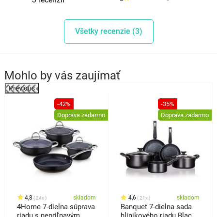
Všetky recenzie (3)
Mohlo by vás zaujímať
Previous
%
-42%
-35%
Doprava zadarmo
Doprava zadarmo
4,8
skladom
4,6
skladom
24x
21x
4Home 7-dielna súprava
Banquet 7-dielna sada
riadu s nepriľnavým
hlinikového riadu Black