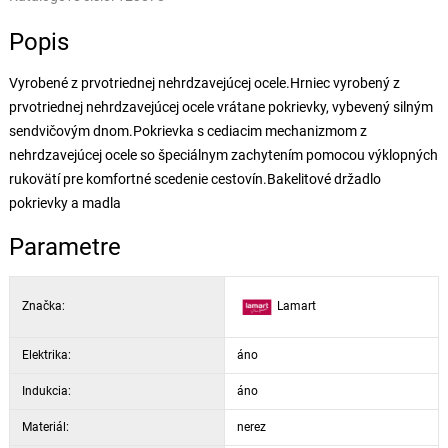
Popis
Vyrobené z prvotriednej nehrdzavejúcej ocele.Hrniec vyrobený z
prvotriednej nehrdzavejúcej ocele vrátane pokrievky, vybevený silným
sendvičovým dnom.Pokrievka s cediacim mechanizmom z
nehrdzavejúcej ocele so špeciálnym zachytením pomocou výklopných
rukovätí pre komfortné scedenie cestovín.Bakelitové držadlo
pokrievky a madla
Parametre
Značka:
Lamart
Elektrika:
áno
Indukcia:
áno
Materiál:
nerez