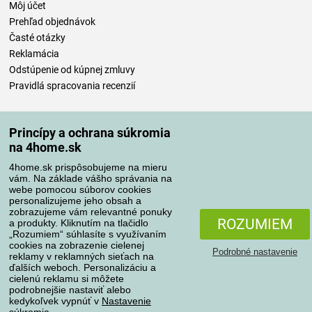
Môj účet
Prehľad objednávok
Časté otázky
Reklamácia
Odstúpenie od kúpnej zmluvy
Pravidlá spracovania recenzií
Spôsoby dopravy
Princípy a ochrana súkromia
na 4home.sk
4home.sk prispôsobujeme na mieru
Spôsoby platby
vám. Na základe vášho správania na
webe pomocou súborov cookies
personalizujeme jeho obsah a
zobrazujeme vám relevantné ponuky
Spoľahlivý obchod
ROZUMIEM
a produkty. Kliknutím na tlačidlo
„Rozumiem“ súhlasíte s využívaním
cookies na zobrazenie cielenej
Podrobné nastavenie
reklamy v reklamných sieťach na
ďalších weboch. Personalizáciu a
cielenú reklamu si môžete
podrobnejšie nastaviť alebo
kedykoľvek vypnúť v
Nastavenie