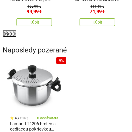
povrchom Titanium
Stone
162,99 €
111,49 €
94,99
€
71,99
€
Kúpiť
Kúpiť
Next
Naposledy pozerané
-9%
4,7
u dodávateľa
23x
Lamart LT1206 hrniec s
cediacou pokrievkou