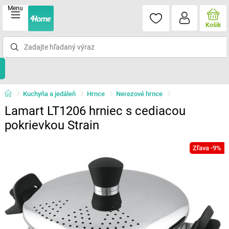
Menu
Košík
Kuchyňa a jedáleň
Hrnce
Nerezové hrnce
Lamart LT1206 hrniec s cediacou
pokrievkou Strain
Zľava -9%