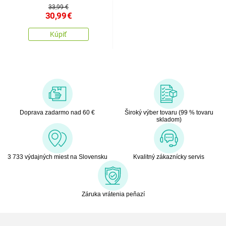
Strain
33,99 €
30,99
€
Kúpiť
Doprava zadarmo nad 60 €
Široký výber tovaru (99 % tovaru
skladom)
3 733 výdajných miest na Slovensku
Kvalitný zákaznícky servis
Záruka vrátenia peňazí