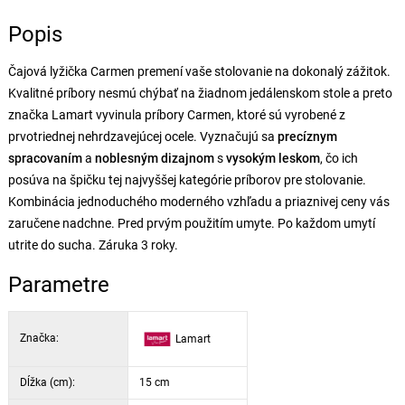
Popis
Čajová lyžička Carmen premení vaše stolovanie na dokonalý zážitok.
Kvalitné príbory nesmú chýbať na žiadnom jedálenskom stole a preto
značka Lamart vyvinula príbory Carmen, ktoré sú vyrobené z
prvotriednej nehrdzavejúcej ocele. Vyznačujú sa
precíznym
spracovaním
a
noblesným dizajnom
s
vysokým leskom
, čo ich
posúva na špičku tej najvyššej kategórie príborov pre stolovanie.
Kombinácia jednoduchého moderného vzhľadu a priaznivej ceny vás
zaručene nadchne. Pred prvým použitím umyte. Po každom umytí
utrite do sucha. Záruka 3 roky.
Parametre
Značka:
Lamart
Dĺžka (cm):
15 cm