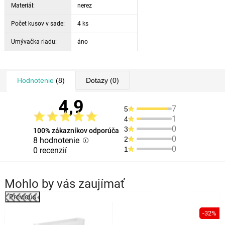
Materiál:
nerez
Počet kusov v sade:
4 ks
Umývačka riadu:
áno
Hodnotenie
(8)
Dotazy
(0)
4,9
7
5
1
4
0
3
100% zákazníkov odporúča
0
2
8 hodnotenie
0
1
0 recenzií
Mohlo by vás zaujímať
Previous
%
-32%