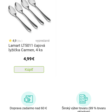
4,9
vypredané
8x
Lamart LT5011 čajová
lyžička Carmen, 4 ks
4,99
€
Kúpiť
Doprava zadarmo nad 60 €
Široký výber tovaru (99 % tovaru
skladom)