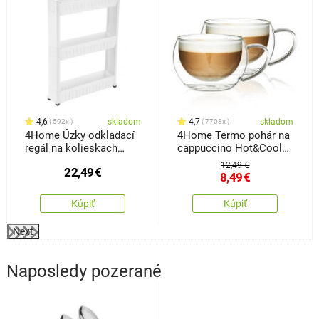
4,6
skladom
4,7
skladom
592x
7708x
4Home Úzky odkladací
4Home Termo pohár na
regál na kolieskach
cappuccino Hot&Cool
Slim Jim
280 ml, 2 ks
12,49 €
22,49
€
8,49
€
Kúpiť
Kúpiť
Next
Naposledy pozerané