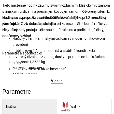
Tieto nástenné hodiny zaujmú svojim vzdušným, klasickým dizajnom
s rímskymi číslicami a precíznym kovovým rámom. Otvorený ciferník
bez pozadia prepožičiava interiéru ľahkosť a štýl, a pritom zostáva
Hodiny sú vyrobené z pevného 100% kovu s hrúbkou 1,2 mm, ktorý
plne funkčným a dobre čitateľným prvkom.
zaručuje dlhú životnosť aj stabilitu pri zavesení. Strieborné ručičky
elegantne kontrastujú s čiernou konštrukciou a podčiarkujú čistý,
Hlavné výhody produktu:
nadčasový vzhľad.
klasický ciferník s rímskymi číslicami v modernom kovovom
prevedení
hrúbka kovu 1,2 mm – odolná a stabilná konštrukcia
Parametre a špecifikácie:
otvorený dizajn bez zadnej dosky – prirodzene ladí s farbou
hmotnosť: 1,3638 kg
steny
materiál: 100% kov
ľahké zavesenie a nízka hmotnosť
hrúbka: 1,2 mm
ručičky: strieborné
Viac
číselník: rímske číslice
Parametre
napájanie: 1x AA batéria (nie je súčasťou balenia)
Značka:
Wallity