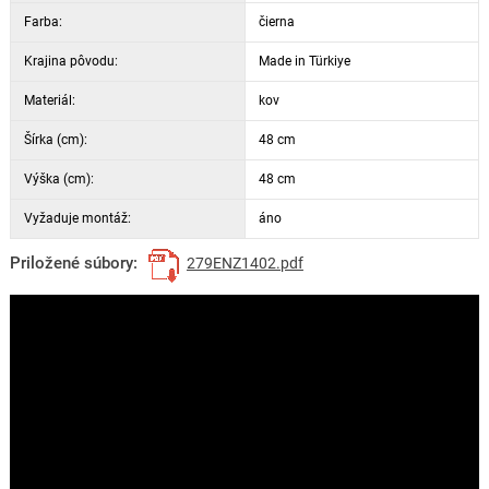
Farba:
čierna
Krajina pôvodu:
Made in Türkiye
Materiál:
kov
Šírka (cm):
48 cm
Výška (cm):
48 cm
Vyžaduje montáž:
áno
Priložené súbory:
279ENZ1402.pdf