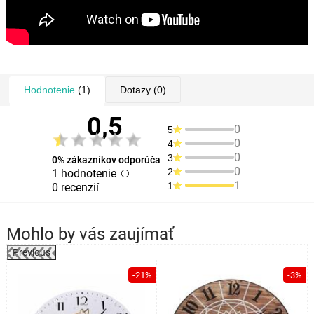
Hodnotenie
(1)
Dotazy
(0)
0,5
0
5
0
4
0
3
0% zákazníkov odporúča
0
2
1 hodnotenie
1
1
0 recenzií
Mohlo by vás zaujímať
Previous
%
-21%
-3%