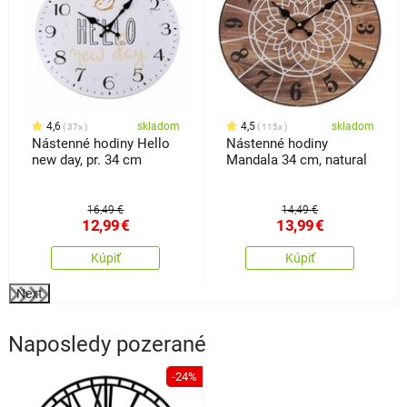
4,6
skladom
4,5
skladom
37x
115x
Nástenné hodiny Hello
Nástenné hodiny
new day, pr. 34 cm
Mandala 34 cm, natural
16,49 €
14,49 €
12,99
€
13,99
€
Kúpiť
Kúpiť
Next
Naposledy pozerané
-24%