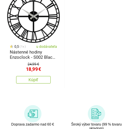
0,5
u dodávateľa
1x
Nástenné hodiny
Enzoclock - S002 Black,
48 x 48 cm
24,99 €
18,99
€
Kúpiť
Doprava zadarmo nad 60 €
Široký výber tovaru (99 % tovaru
skladom)