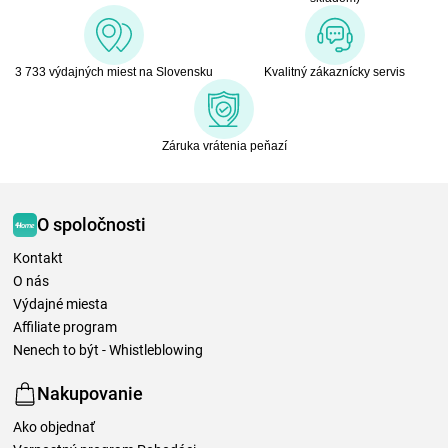
3 733 výdajných miest na Slovensku
Kvalitný zákaznícky servis
Záruka vrátenia peňazí
O spoločnosti
Kontakt
O nás
Výdajné miesta
Affiliate program
Nenech to být - Whistleblowing
Nakupovanie
Ako objednať