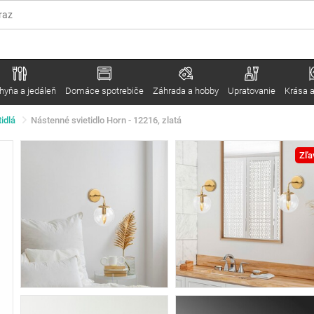
hyňa a jedáleň
Domáce spotrebiče
Záhrada a hobby
Upratovanie
Krása a
idlá
Nástenné svietidlo Horn - 12216, zlatá
Zľa