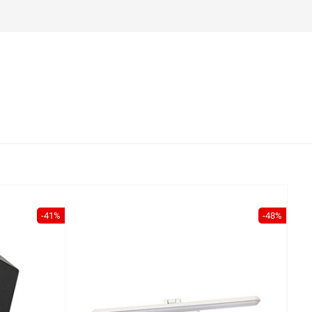
-41%
-48%