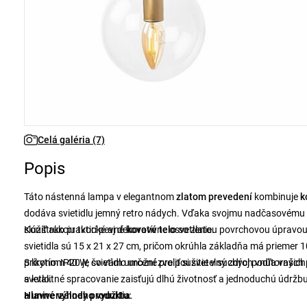
Celá galéria (7)
Popis
Táto nástenná lampa v elegantnom
zlatom prevedení
kombinuje
k
dodáva svietidlu jemný retro nádych. Vďaka svojmu nadčasovému di
slúžiť ako praktické aj dekoratívne osvetlenie.
Konštrukciu tvorí pevné
kovové telo
so zlatou povrchovou úpravo
svietidla sú 15 x 21 x 27 cm, pričom okrúhla základňa má prieme
príkonom 40 W, čo vám umožní zvoliť si svetelný zdroj podľa vašich 
S krytím IP20 je svietidlo určené pre použitie v suchých vnútorných
svetlo.
a kvalitné spracovanie zaisťujú dlhú životnosť a jednoduchú údržbu.
a univerzálneho využitia
Hlavné výhody produktu:
.