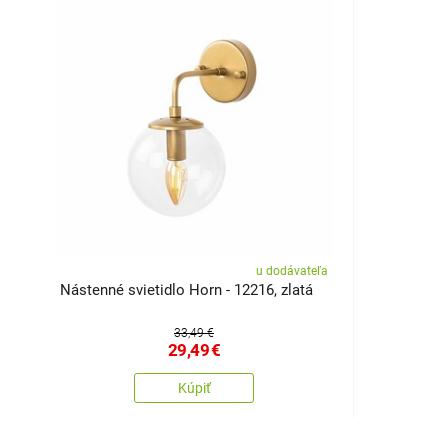
u dodávateľa
Nástenné svietidlo Horn - 12216, zlatá
33,49 €
29,49
€
Kúpiť