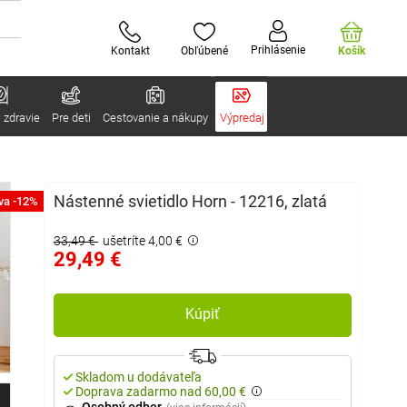
Prihlásenie
Kontakt
Obľúbené
Košík
 zdravie
Pre deti
Cestovanie a nákupy
Výpredaj
Nástenné svietidlo Horn - 12216, zlatá
va -12%
33,49 €
ušetríte 4,00 €
29,49 €
Kúpiť
Skladom u dodávateľa
Doprava zadarmo nad 60,00 €