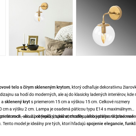
ovové telo s čírym skleneným krytom
, ktorý odhaľuje dekoratívnu žiarov
zajnu sa hodí do moderných, ale aj do klasicky ladených interiérov, kde
u a
sklenený kryt
s priemerom 15 cm a výškou 15 cm. Celkové rozmery
r 10 cm a výšku 2 cm. Lampa je osadená päticou typu E14 s maximálnym
preferencií – či už pre teplú, útulnú atmosféru, alebo pre jasné pracovné
 priestoroch, ako sú obývačky, spálne, chodby alebo jedálne. Odolné mater
 Tento model je ideálny pre tých, ktorí hľadajú
spojenie elegancie, funkč