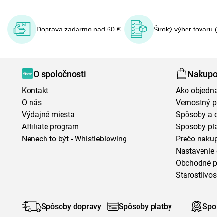
Doprava zadarmo nad 60 €
Široký výber tovaru 
O spoločnosti
Nakupo
Kontakt
Ako objedn
O nás
Vernostný 
Výdajné miesta
Spôsoby a 
Affiliate program
Spôsoby pl
Nenech to být - Whistleblowing
Prečo naku
Nastavenie 
Obchodné 
Starostlivos
Spôsoby dopravy
Spôsoby platby
Spo