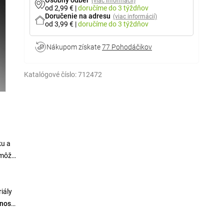
Osobný odber
(viac informácií)
od 2,99 €
|
doručíme
do 3 týždňov
Doručenie na adresu
(viac informácií)
od 3,99 €
|
doručíme
do 3 týždňov
Nákupom získate
77 Pohodáčikov
Katalógové číslo:
712472
ku a
 môže
iály
nosti