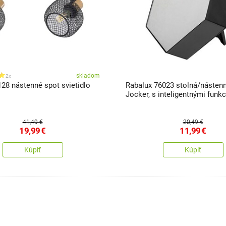
skladom
2x
28 nástenné spot svietidlo
Rabalux 76023 stolná/násten
Jocker, s inteligentnými funk
41,49 €
20,49 €
19,99
€
11,99
€
Kúpiť
Kúpiť