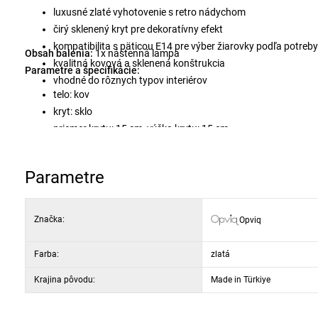
luxusné zlaté vyhotovenie s retro nádychom
čirý sklenený kryt pre dekoratívny efekt
kompatibilita s päticou E14 pre výber žiarovky podľa potreby
Obsah balenia:
1x nástenná lampa
kvalitná kovová a sklenená konštrukcia
Parametre a špecifikácie:
vhodné do rôznych typov interiérov
telo: kov
kryt: sklo
priemer krytu: 15 cm, výška krytu: 15 cm
rozmery: 15 x 21 x 27 cm
priemer základne: 10 cm, výška základne: 2 cm
Parametre
typ objímky: E14
maximálny príkon: 40 W
stupeň krytia: IP20
Značka:
Opviq
Farba:
zlatá
Krajina pôvodu:
Made in Türkiye