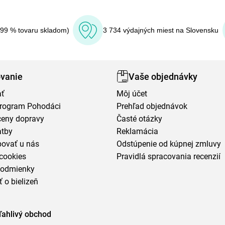
(99 % tovaru skladom)
3 734 výdajných miest na Slovensku
vanie
Vaše objednávky
ať
Môj účet
program Pohodáci
Prehľad objednávok
ceny dopravy
Časté otázky
atby
Reklamácia
povať u nás
Odstúpenie od kúpnej zmluvy
cookies
Pravidlá spracovania recenzií
podmienky
ť o bielizeň
ľahlivý obchod