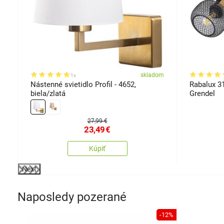
om
skladom
1x
lo
Nástenné svietidlo Profil - 4652,
Rabalux 31
biela/zlatá
Grendel
27,99 €
23,49
€
Kúpiť
Next
Naposledy pozerané
-12%