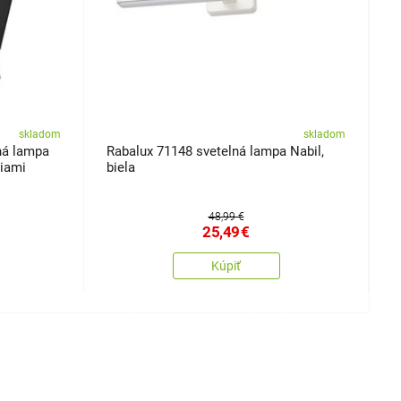
skladom
skladom
ná lampa
Rabalux 71148 svetelná lampa Nabil,
N
ciami
biela
č
48,99 €
25,49
€
Kúpiť