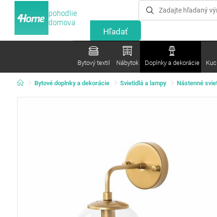
pohodlie
domova
Bytový textil
Nábytok
Doplnky a dekorácie
Kuc
Bytové doplnky a dekorácie
Svietidlá a lampy
Nástenné sviet