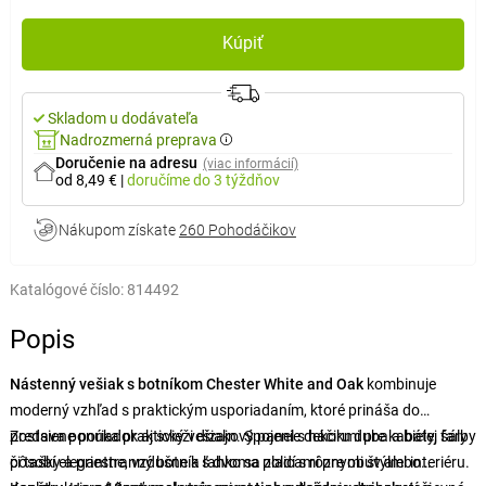
Kúpiť
Skladom u dodávateľa
Nadrozmerná preprava
Doručenie na adresu
(viac informácií)
od 8,49 €
|
doručíme
do 3 týždňov
Nákupom získate
260 Pohodáčikov
Katalógové číslo:
814492
Popis
Nástenný vešiak s botníkom Chester White and Oak
kombinuje
moderný vzhľad s praktickým usporiadaním, ktoré prináša do
predsiene poriadok aj svieži dizajn. Spojenie dekoru duba a bielej farby
Zostava ponúka praktický vešiakový panel s háčikmi pre kabáty, šály
pôsobí elegantne, vzdušne a ľahko sa zladí s rôznymi štýlmi interiéru.
či tašky a priestranný botník s dvoma policami pre obuv alebo