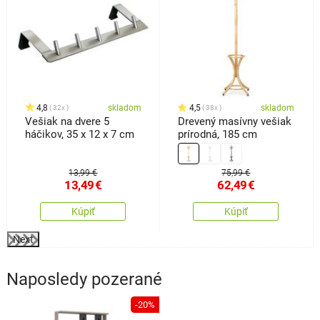
4,8
skladom
4,5
skladom
32x
38x
Vešiak na dvere 5
Drevený masívny vešiak
háčikov, 35 x 12 x 7 cm
prírodná, 185 cm
13,99 €
75,99 €
13,49
€
62,49
€
Kúpiť
Kúpiť
Next
Naposledy pozerané
-20%