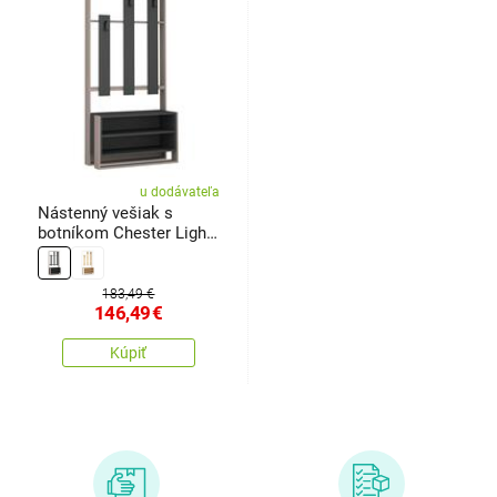
u dodávateľa
Nástenný vešiak s
botníkom Chester Light
Mocha and Anthracite
183,49 €
146,49
€
Kúpiť