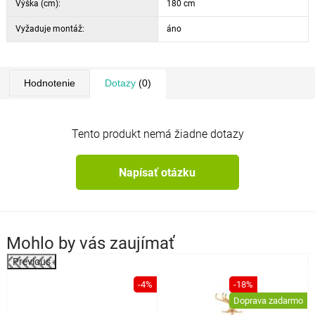
Výška (cm):
180 cm
Vyžaduje montáž:
áno
Hodnotenie
Dotazy
(0)
Tento produkt nemá žiadne dotazy
Napísať otázku
Mohlo by vás zaujímať
Previous
-4%
-18%
o
Doprava zadarmo