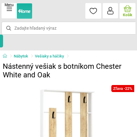
Menu
Košík
Nábytok
Vešiaky a háčiky
Nástenný vešiak s botníkom Chester
White and Oak
Zľava -22%