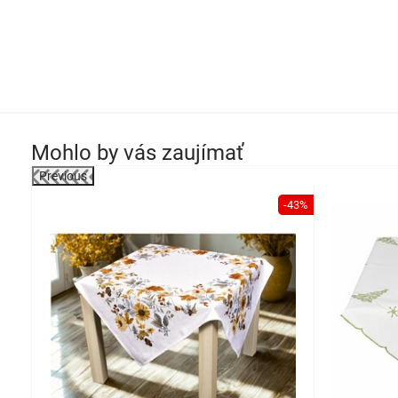
Mohlo by vás zaujímať
Previous
-43%
-43%