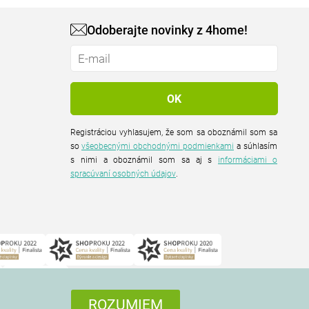
Odoberajte novinky z 4home!
Registráciou vyhlasujem, že som sa oboznámil som sa
so
všeobecnými obchodnými podmienkami
a súhlasím
s nimi a oboznámil som sa aj s
informáciami o
spracúvaní osobných údajov
.
ROZUMIEM