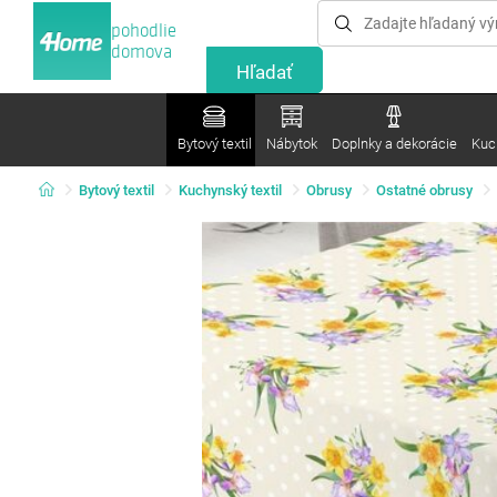
pohodlie
domova
Bytový textil
Nábytok
Doplnky a dekorácie
Kuc
Bytový textil
Kuchynský textil
Obrusy
Ostatné obrusy