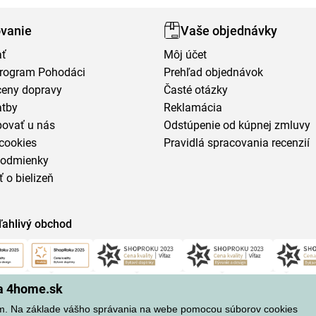
vanie
Vaše objednávky
ať
Môj účet
program Pohodáci
Prehľad objednávok
ceny dopravy
Časté otázky
atby
Reklamácia
povať u nás
Odstúpenie od kúpnej zmluvy
cookies
Pravidlá spracovania recenzií
podmienky
ť o bielizeň
ľahlivý obchod
na 4home.sk
m. Na základe vášho správania na webe pomocou súborov cookies