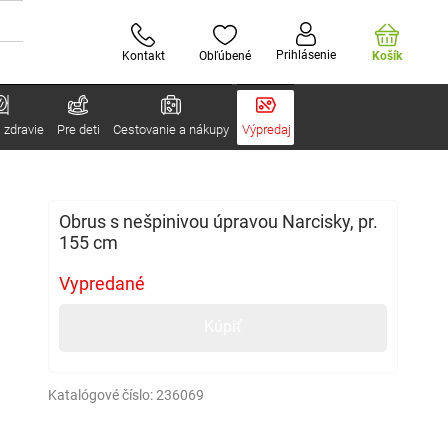
Prihlásenie
Kontakt
Obľúbené
Košík
 zdravie
Pre deti
Cestovanie a nákupy
Výpredaj
Obrus s nešpinivou úpravou Narcisky, pr.
155 cm
Vypredané
Kúpiť
Katalógové číslo:
236069