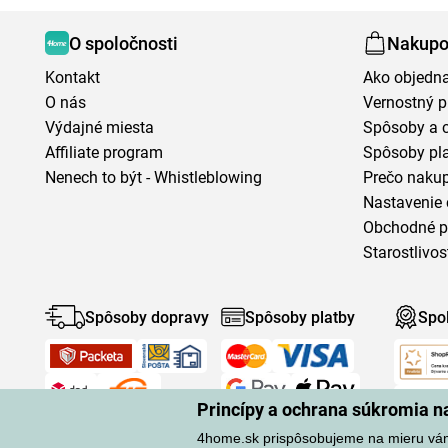
O spoločnosti
Nakupo
Kontakt
Ako objedn
O nás
Vernostný 
Výdajné miesta
Spôsoby a 
Affiliate program
Spôsoby pl
Nenech to být - Whistleblowing
Prečo naku
Nastavenie 
Obchodné 
Starostlivos
Spôsoby dopravy
Spôsoby platby
Spo
Princípy a ochrana súkromia 
4home.sk prispôsobujeme na mieru vá