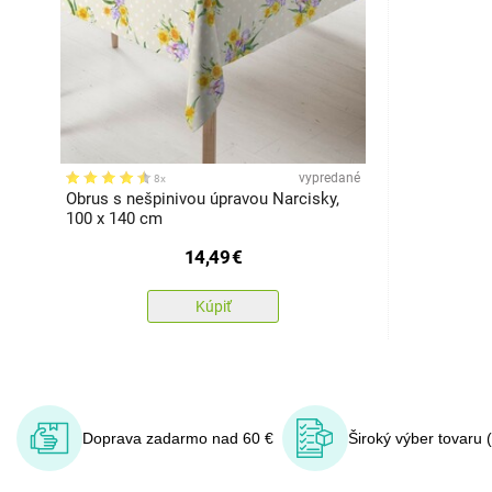
vypredané
8x
Obrus s nešpinivou úpravou Narcisky,
100 x 140 cm
14,49
€
Kúpiť
Doprava zadarmo nad 60 €
Široký výber tovaru 