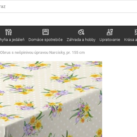
hyňa a jedáleň
Domáce spotrebiče
Záhrada a hobby
Upratovanie
Krása a
Obrus s nešpinivou úpravou Narcisky, pr. 155 cm