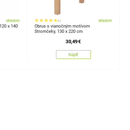
skladom
skladom
6x
120 x 140
Obrus s vianočným motívom
V
Stromčeky, 130 x 220 cm
c
30,49
€
Kúpiť