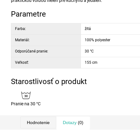
praktickou voľbou nielen pre kuchyňu a jedáleň.
Parametre
Farba:
žltá
Materiál:
100% polyester
Odporúčané pranie:
30 °C
Veľkosť:
155 cm
Starostlivosť o produkt
Pranie na 30 °C
Hodnotenie
Dotazy
(0)