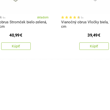
skladom
6x
5x
obrus Stromček bielo-zelená,
Vianočný obrus Vločky biela, 
 cm
cm
40,99
€
39,49
€
Kúpiť
Kúpiť