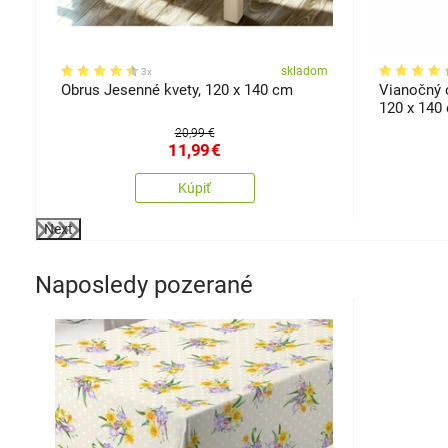
om
skladom
3x
Obrus Jesenné kvety, 120 x 140 cm
Vianočný 
120 x 140
20,99 €
11,99
€
Kúpiť
Next
Naposledy pozerané