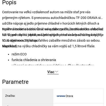
Popis
Cestovanie na veľkú vzdialenosť autom sa môže stať pre vás
príjemným výletom. S prenosnou autochladničkou TF-200 ORAVA si
udržíte nápoje aj jedlo príjemne chladné v horúcich letných dňoch a
teplé v zimnom období. Či už sa vydáte na dlhú cestu autom alebo len
Kvalitná izolácia a utesnenie veka zabezpečia, že chladnička chladí až
tak do prírody na piknik, môžete si vychutnať vaše pochutiny a nápoje
12 °C pod okolitú teplotou a pri teplých potravinách až do teploty 55
s tou správnou teplotou.
°C. S objemom 20 l si spoľahlivo zabalíte množstvo zásob so sebou.
Napríklad, na výšku chladničky sa vám vojdú až 1,5 litrové fľaše.
Vlastnosti:
režim ECO
funkcia chladenia a ohrievania
výkonný motor s tichou prevádzkou a dlhou životnosťou
vysokokvalitná izolácia veka a autochladničky
Viac
veľká rukoväť pre jednoduché a pohodlné prenášanie
Parametre
napájanie: 220-240 V ~ 50 Hz, 12 V
Značka:
Orava