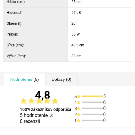
Hĺbka (cm):
25 cm
Hlučnosť:
56 dB
Objem (l):
20 l
Príkon:
55 W
Šírka (cm):
40,5 cm
Výška (cm):
38 cm
Hodnotenie
(5)
Dotazy
(0)
4,8
5
5
0
4
0
3
100% zákazníkov odporúča
0
2
5 hodnotenie
0
1
0 recenzií