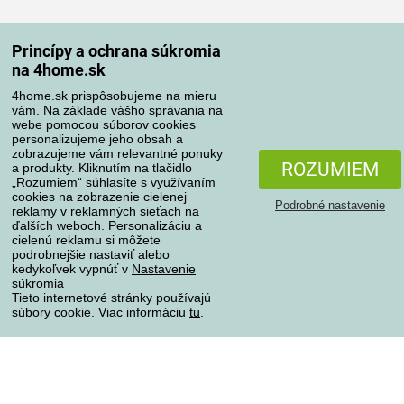
Spôsoby dopravy
Princípy a ochrana súkromia
na 4home.sk
4home.sk prispôsobujeme na mieru
Spôsoby platby
vám. Na základe vášho správania na
webe pomocou súborov cookies
personalizujeme jeho obsah a
zobrazujeme vám relevantné ponuky
Spoľahlivý obchod
ROZUMIEM
a produkty. Kliknutím na tlačidlo
„Rozumiem“ súhlasíte s využívaním
cookies na zobrazenie cielenej
Podrobné nastavenie
reklamy v reklamných sieťach na
ďalších weboch. Personalizáciu a
cielenú reklamu si môžete
podrobnejšie nastaviť alebo
kedykoľvek vypnúť v
Nastavenie
súkromia
Tieto internetové stránky používajú
súbory cookie. Viac informáciu
tu
.
Ochrana osobných údajov