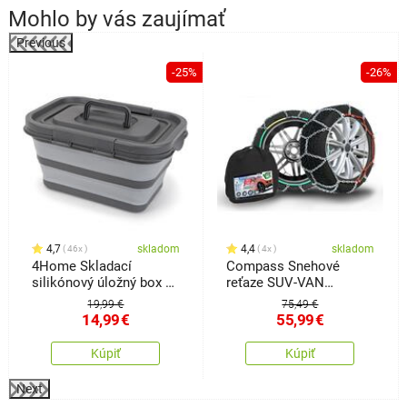
Mohlo by vás zaujímať
Previous
-25%
-26%
o
4,7
skladom
4,4
skladom
46x
4x
4Home Skladací
Compass Snehové
silikónový úložný box s
reťaze SUV-VAN
vekom Storage
ÖNORM vel. 240
19,99 €
75,49 €
14,99
€
55,99
€
Kúpiť
Kúpiť
Next