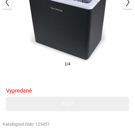
1/4
Vypredané
Kúpiť
Katalógové číslo:
123457