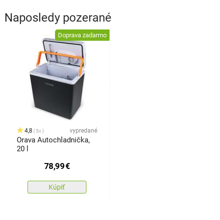
Naposledy pozerané
Doprava zadarmo
4,8
vypredané
5x
Orava Autochladnička,
20 l
78,99
€
Kúpiť