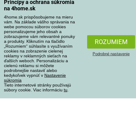
Princípy a ochrana súkromia
na 4home.sk
4home.sk prispôsobujeme na mieru
Spôsoby platby
vám. Na základe vášho správania na
webe pomocou súborov cookies
personalizujeme jeho obsah a
zobrazujeme vám relevantné ponuky
Spoľahlivý obchod
ROZUMIEM
a produkty. Kliknutím na tlačidlo
„Rozumiem“ súhlasíte s využívaním
cookies na zobrazenie cielenej
Podrobné nastavenie
reklamy v reklamných sieťach na
ďalších weboch. Personalizáciu a
cielenú reklamu si môžete
podrobnejšie nastaviť alebo
kedykoľvek vypnúť v
Nastavenie
súkromia
Tieto internetové stránky používajú
súbory cookie. Viac informáciu
tu
.
Ochrana osobných údajov
Všetky práva vyhradené © 2004-2026 4home, a.s.