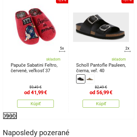
5x
2x
skladom
skladom
Papuče Sabatini Feltro,
Scholl Pantofle Pauleen,
červené, veľkosť 37
čierna, veľ. 40
59,49 €
82,49 €
od
41,99
€
od
56,99
€
Kúpiť
Kúpiť
Next
Naposledy pozerané