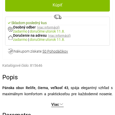
Kúpiť
Skladom posledný kus
Osobný odber
(viac informácií)
zadarmo
|
doručíme
utorok 11.8.
Doručenie na adresu
(viac informácií)
zadarmo
|
doručíme
utorok 11.8.
Nákupom získate
50 Pohodáčikov
Katalógové číslo:
815646
Popis
Pánska obuv Relife, čierna, veľkosť 43,
spája elegantný vzhľad s
maximálnym komfortom a praktickosťou pre každodenné nosenie.
Ich moderný
čierny dizajn
dopĺňajú jemné švy a pružné vložky po
Viac
bokoch, vďaka ktorým sa ľahko obúvajú a perfektne sa prispôsobujú
tvaru nohy. Kombinácia
PU, kože a textilných materiálov
zaisťuje