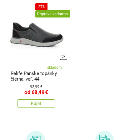
-27%
Doprava zadarmo
5x
skladom
Relife Pánske topánky
čierna, veľ. 44
93,99 €
od
68,49
€
Kúpiť