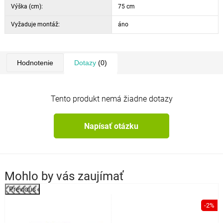
Výška (cm):
75 cm
Vyžaduje montáž:
áno
Hodnotenie
Dotazy
(0)
Tento produkt nemá žiadne dotazy
Napísať otázku
Mohlo by vás zaujímať
Previous
%
-2%