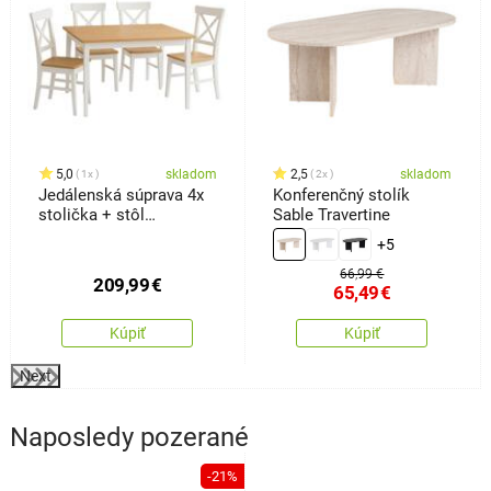
5,0
skladom
2,5
skladom
1x
2x
Jedálenská súprava 4x
Konferenčný stolík
stolička + stôl
Sable Travertine
Kampali,biela
+5
66,99 €
209,99
€
65,49
€
Kúpiť
Kúpiť
Next
Naposledy pozerané
-21%