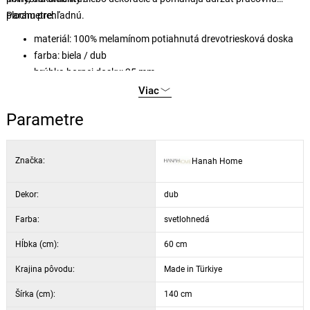
plochu prehľadnú.
Parametre:
materiál: 100% melamínom potiahnutá drevotriesková doska
farba: biela / dub
hrúbka hornej dosky: 25 mm
hrúbka nôh: 18 mm
Viac
šírka: 140 cm, výška: 75 cm, hĺbka: 60 cm
Parametre
Značka:
Hanah Home
Dekor:
dub
Farba:
svetlohnedá
Hĺbka (cm):
60 cm
Krajina pôvodu:
Made in Türkiye
Šírka (cm):
140 cm