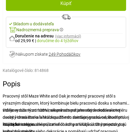
Kúpiť
Skladom u dodávateľa
Nadrozmerná preprava
Doručenie na adresu
(viac informácií)
od 29,99 €
|
doručíme
do 4 týždňov
Nákupom získate
249 Pohodáčikov
Katalógové číslo:
814868
Popis
Pracovný stôl Maze White and Oak je moderný pracovný stôl s
výrazným dizajnom, ktorý kombinuje bielu pracovnú dosku s nohami
v dekore dub. Kontrastné, ale prirodzené prevedenie dodáva interiéru
Stôl je vyrobený zo 100% melamínom potiahnutej drevotrieskovej
osobitý charakter a ľahko zapadne do domácej pracovne, študentskej
dosky. Horná doska s hrúbkou 25 mm zaisťuje vysokú odolnosť pri
izby aj kancelárie.
každodennom používaní, zatiaľ čo nohy s hrúbkou 18 mm poskytujú
Praktické integrované police v nohách ponúkajú úložný priestor pre
potrebnú stabilitu.
knihy, dokumenty alebo dekorácie a pomáhajú udržať pracovnú