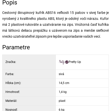
Popis
Cestovný škrupinový kufrík ABS16 veľkosti 15 palcov v sivej farbe je
vyrobený z kvalitného plastu ABS, ktorý je odolný voči nárazu. Kufor
má 2 plastové rukoväte a uzatváranie na zips. Vnútorná časť kufríka
má látkovú deliacu prepážku s uzáverom na zips a menšie sieťkové
vrecko uzatvárateľné zipsom pre lepšie usporiadanie vašich vecí.
Parametre
Značka:
Pretty Up
Farba:
sivá
Hĺbka (cm):
14,5 cm
Hmotnosť:
1,4 kg
Materiál:
plast
Nosnosť:
6 kg