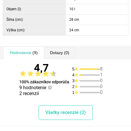
Objem (l):
10 l
Šírka (cm):
28 cm
Výška (cm):
24 cm
Hodnotenie
(9)
Dotazy
(0)
4,7
8
5
1
4
0
3
100% zákazníkov odporúča
0
2
9 hodnotenie
0
1
2 recenzií
Všetky recenzie (2)