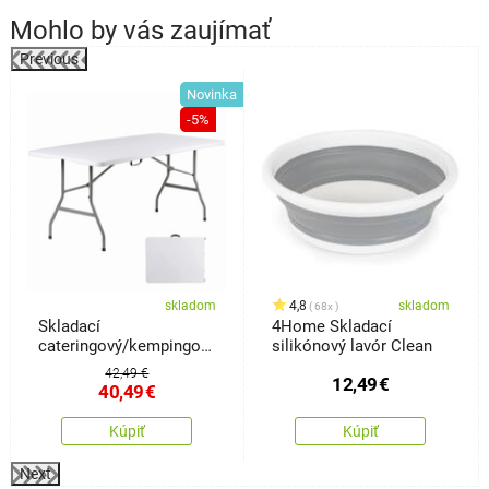
Mohlo by vás zaujímať
Previous
%
Novinka
-5%
skladom
4,8
skladom
68x
Skladací
4Home Skladací
cateringový/kempingový
silikónový lavór Clean
stôl Essen
42,49 €
12,49
€
40,49
€
Kúpiť
Kúpiť
Next