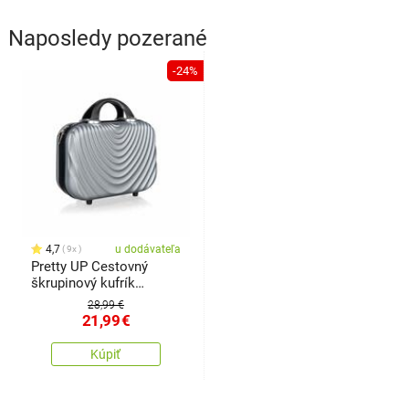
Naposledy pozerané
-24%
4,7
u dodávateľa
9x
Pretty UP Cestovný
škrupinový kufrík
ABS07, veľ. 15, sivá
28,99 €
21,99
€
Kúpiť