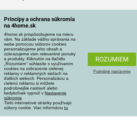
Spôsoby dopravy
Princípy a ochrana súkromia
na 4home.sk
4home.sk prispôsobujeme na mieru
Spôsoby platby
vám. Na základe vášho správania na
webe pomocou súborov cookies
personalizujeme jeho obsah a
zobrazujeme vám relevantné ponuky
Spoľahlivý obchod
ROZUMIEM
a produkty. Kliknutím na tlačidlo
„Rozumiem“ súhlasíte s využívaním
cookies na zobrazenie cielenej
Podrobné nastavenie
reklamy v reklamných sieťach na
ďalších weboch. Personalizáciu a
cielenú reklamu si môžete
podrobnejšie nastaviť alebo
kedykoľvek vypnúť v
Nastavenie
súkromia
Tieto internetové stránky používajú
súbory cookie. Viac informáciu
tu
.
Ochrana osobných údajov