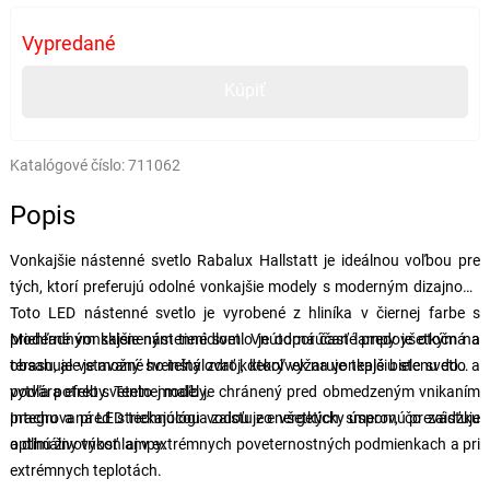
Vypredané
Kúpiť
Katalógové číslo:
711062
Popis
Vonkajšie nástenné svetlo Rabalux Hallstatt je ideálnou voľbou pre
tých, ktorí preferujú odolné vonkajšie modely s moderným dizajnom.
Toto LED nástenné svetlo je vyrobené z hliníka v čiernej farbe s
priehľadným skleneným tienidlom. Vnútorná časť lampy je otočná a
Moderné vonkajšie nástenné svetlo je odporúčané predovšetkým na
obsahuje vstavaný svetelný zdroj, ktorý vyžaruje teplé biele svetlo a
terasu, ale je možné ho inštalovať kdekoľvek na vonkajšiu stenu domu
vytvára efekt svetelnej maľby.
podľa potreby. Tento model je chránený pred obmedzeným vnikaním
prachu a pred striekajúcou vodou zo všetkých smerov, čo zaisťuje
Integrovaná LED technológia zaisťuje energeticky úspornú prevádzku
optimálny výkon aj v extrémnych poveternostných podmienkach a pri
a dlhú životnosť lampy.
extrémnych teplotách.