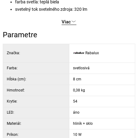
farba svetla: teplá biela
svetelný tok svetelného zdroja: 320 lm
špecifikácia zdroja svetla: 10W
Viac
životnosť svetelného zdroja: 50000 hodín
energická trieda svetelného zdroja: G
Parametre
vážená spotreba energie (kwh / 1000 Ah): 10.0
Značka:
Rabalux
Farba:
svetlosivá
Hĺbka (cm):
8 cm
Hmotnosť:
0,38 kg
Krytie:
54
LED:
áno
Materiál:
hliník + sklo
Príkon:
10 W