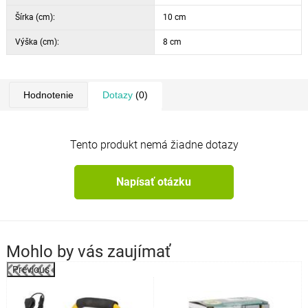
Šírka (cm):
10 cm
Výška (cm):
8 cm
Hodnotenie
Dotazy
(0)
Tento produkt nemá žiadne dotazy
Napísať otázku
Mohlo by vás zaujímať
Previous
o