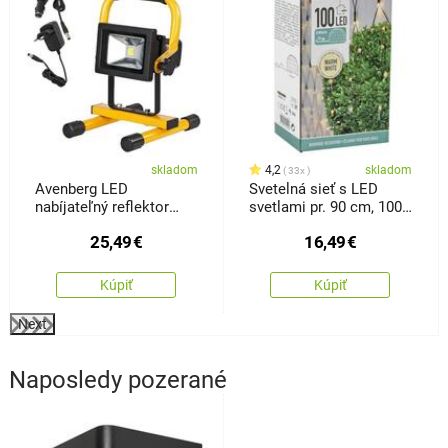
skladom
4,2
skladom
33x
Avenberg LED
Svetelná sieť s LED
nabíjateľný reflektor
svetlami pr. 90 cm, 100
Wankom 10 W
LED
25,49
€
16,49
€
Kúpiť
Kúpiť
Next
Naposledy pozerané