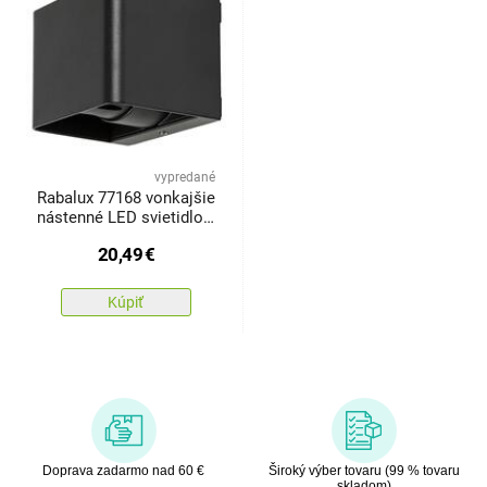
vypredané
Rabalux 77168 vonkajšie
nástenné LED svietidlo
Hallstatt, 10 W, antracit
20,49
€
Kúpiť
Doprava zadarmo nad 60 €
Široký výber tovaru (99 % tovaru
skladom)