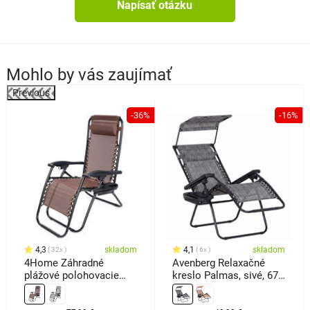
Napísať otázku
Mohlo by vás zaujímať
Previous
a
-36%
-16%
4,3
skladom
4,1
skladom
32x
6x
4Home Záhradné
Avenberg Relaxačné
plážové polohovacie
kreslo Palmas, sivé, 67
kreslo Relax, hnedá
x 90 x110 cm