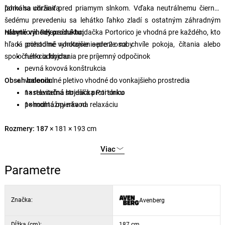
ľahko sa udržiava.
pomáha chrániť pred priamym slnkom. Vďaka neutrálnemu čierno-
šedému prevedeniu sa lehátko ľahko zladí s ostatným záhradným
nábytkom. Relaxačná hojdačka Portorico je vhodná pre každého, kto
Hlavné výhody produktu:
hľadá pohodlné vonkajšie sedenie na chvíle pokoja, čítania alebo
priestorné vyhotovenie pre 2 osoby
spoločného oddychu.
funkcia hojdania pre príjemný odpočinok
pevná kovová konštrukcia
Obsah balenia:
vodoodolné pletivo vhodné do vonkajšieho prostredia
nastaviteľná strieška proti slnku
1× relaxačná hojdačka Portorico
pohodlná opierka na relaxáciu
1× montážny návod
Rozmery: 187
× 181 × 193 cm
Viac
Parametre
Značka:
Avenberg
Dĺžka (cm):
187 cm