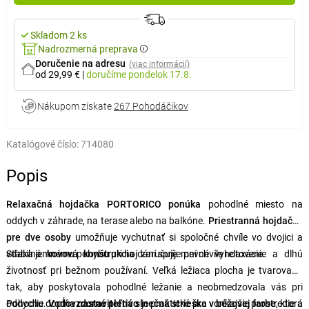
Skladom 2 ks
Nadrozmerná preprava
Doručenie na adresu
(viac informácií)
od 29,99 €
|
doručíme
pondelok 17.8.
Nákupom získate
267 Pohodáčikov
Katalógové číslo:
714080
Popis
Relaxačná hojdačka PORTORICO ponúka
pohodlné miesto na
oddych v záhrade, na terase alebo na balkóne.
Priestranná hojdačka
pre dve osoby
umožňuje vychutnať si spoločné chvíle vo dvojici a
vďaka jemnému pohybu pri hojdání spríjemní chvíle relaxácie.
Stabilná
kovová konštrukcia
zaručuje pevné vyhotovenie a dlhú
životnosť pri bežnom používaní. Veľká ležiaca plocha je tvarovaná
tak, aby poskytovala pohodlné ležanie a neobmedzovala vás pri
oddychu.
Pohodlie dopĺňa
Vodovzdorné pletivo
nastaviteľná slnečná strieška v béžovej farbe
je praktické pre vonkajšie prostredie a
, ktorá