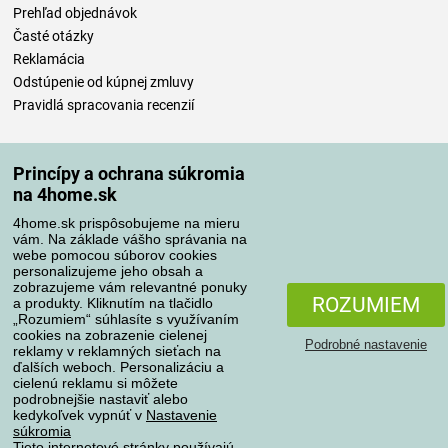
Prehľad objednávok
Časté otázky
Reklamácia
Odstúpenie od kúpnej zmluvy
Pravidlá spracovania recenzií
Spôsoby dopravy
Princípy a ochrana súkromia
na 4home.sk
4home.sk prispôsobujeme na mieru
Spôsoby platby
vám. Na základe vášho správania na
webe pomocou súborov cookies
personalizujeme jeho obsah a
zobrazujeme vám relevantné ponuky
Spoľahlivý obchod
ROZUMIEM
a produkty. Kliknutím na tlačidlo
„Rozumiem“ súhlasíte s využívaním
cookies na zobrazenie cielenej
Podrobné nastavenie
reklamy v reklamných sieťach na
ďalších weboch. Personalizáciu a
cielenú reklamu si môžete
podrobnejšie nastaviť alebo
kedykoľvek vypnúť v
Nastavenie
súkromia
Tieto internetové stránky používajú