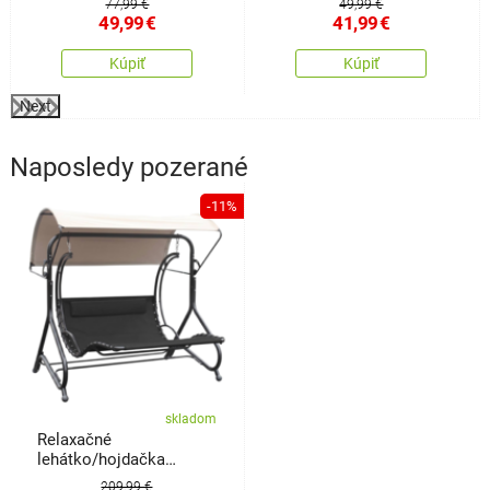
77,99 €
49,99 €
49,99
€
41,99
€
Kúpiť
Kúpiť
Next
Naposledy pozerané
-11%
skladom
Relaxačné
lehátko/hojdačka
Portorico pre 2 osoby
209,99 €