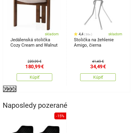
skladom
4,4
skladom
36x
Jedálenská stolička
Stolička na žehlenie
Cozy Cream and Walnut
Amigo, čierna
239,99 €
41,49 €
180,99
€
34,49
€
Kúpiť
Kúpiť
Next
Naposledy pozerané
-15%