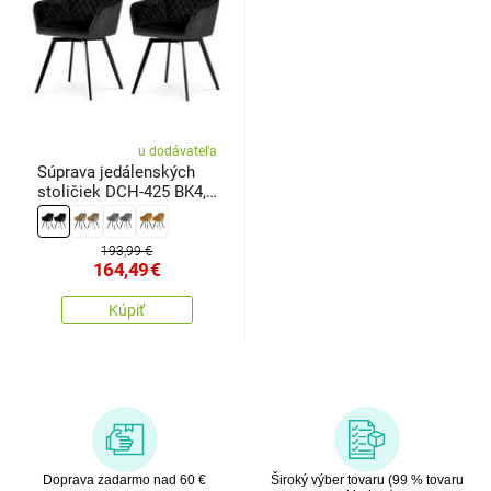
u dodávateľa
Súprava jedálenských
stoličiek DCH-425 BK4,
2 ks
193,99 €
164,49
€
Kúpiť
Doprava zadarmo nad 60 €
Široký výber tovaru (99 % tovaru