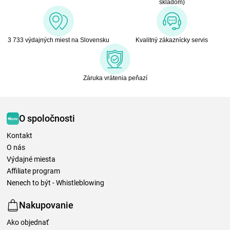
skladom)
3 733 výdajných miest na Slovensku
Kvalitný zákaznícky servis
Záruka vrátenia peňazí
O spoločnosti
Kontakt
O nás
Výdajné miesta
Affiliate program
Nenech to být - Whistleblowing
Nakupovanie
Ako objednať