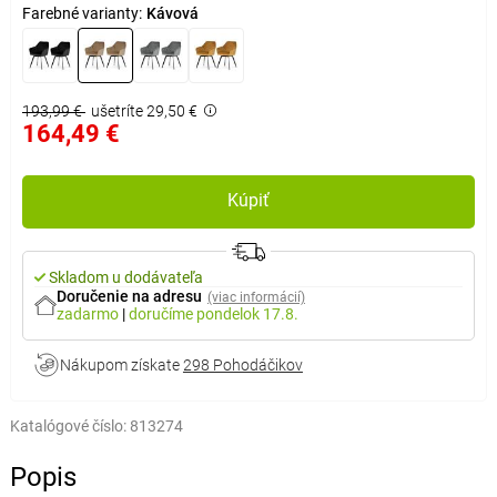
Farebné varianty:
Kávová
193,99 €
ušetríte 29,50 €
164,49 €
Kúpiť
Skladom u dodávateľa
Doručenie na adresu
(viac informácií)
zadarmo
|
doručíme
pondelok 17.8.
Nákupom získate
298 Pohodáčikov
Katalógové číslo:
813274
Popis