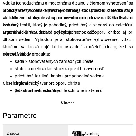
Vďaka jednoduchému a modernému dizajnu v
čiernom vyhotovení
sa
ľahko začlenia do akéhokoľvek vonkajšieho priestoru. Hodia sa k
Stoličky sú vyrobené z
pevnej oceľovej konštrukcie
, ktorá zaisťuje
záhradnému stolu, ale aj na samostatné posedenie na balkóne alebo
stabilitu a dlhú životnosť aj pri pravidelnom používaní. Sedadlo tvorí
terase.
vzdušný textil
, ktorý je pohodlný, priedušný a vhodný do exteriéru.
Materiál sa ľahko udržiava a rýchlo schne po daždi.
Ergonomický tvar
kresiel poskytuje pohodlnú oporu chrbta aj pri
dlhšom sedení. Výhodou je aj
stohovateľné vyhotovenie
, vďaka
ktorému sa kreslá dajú ľahko uskladniť a ušetriť miesto, keď sa
nepoužívajú.
Hlavné výhody produktu:
sada 2 stohovateľných záhradných kresiel
stabilná oceľová konštrukcia pre dlhú životnosť
priedušná textilná tkanina pre pohodlné sedenie
Obsah balenia:
ergonomický tvar pre oporu chrbta
jednoduchá údržba a rýchle schnutie materiálu
2× záhradné kreslo Alina
univerzálne využitie v záhrade, na balkóne aj na terase
Viac
Parametre
Značka:
Avenberg