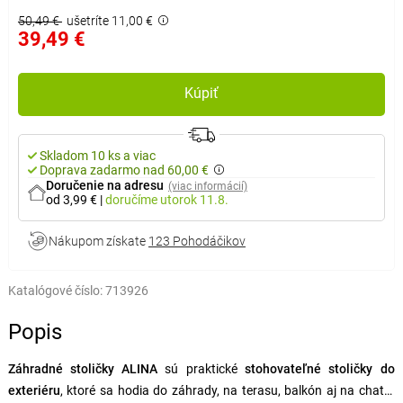
50,49 €
ušetríte 11,00 €
39,49 €
Kúpiť
Skladom 10 ks a viac
Doprava zadarmo nad 60,00 €
Doručenie na adresu
(viac informácií)
od 3,99 €
|
doručíme
utorok 11.8.
Nákupom získate
123 Pohodáčikov
Katalógové číslo:
713926
Popis
Záhradné stoličky ALINA
sú praktické
stohovateľné stoličky do
exteriéru
, ktoré sa hodia do záhrady, na terasu, balkón aj na chatu.