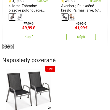
4,3
skladom
4,1
skladom
32x
6x
4Home Záhradné
Avenberg Relaxačné
plážové polohovacie
kreslo Palmas, sivé, 67
kreslo Relax, hnedá
x 90 x110 cm
77,99 €
49,99 €
49,99
€
41,99
€
Kúpiť
Kúpiť
Next
Naposledy pozerané
-22%
2x