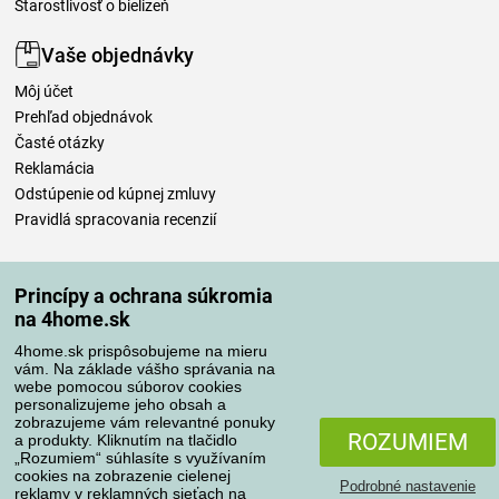
Starostlivosť o bielizeň
Vaše objednávky
Môj účet
Prehľad objednávok
Časté otázky
Reklamácia
Odstúpenie od kúpnej zmluvy
Pravidlá spracovania recenzií
Spôsoby dopravy
Princípy a ochrana súkromia
na 4home.sk
4home.sk prispôsobujeme na mieru
Spôsoby platby
vám. Na základe vášho správania na
webe pomocou súborov cookies
personalizujeme jeho obsah a
zobrazujeme vám relevantné ponuky
Spoľahlivý obchod
ROZUMIEM
a produkty. Kliknutím na tlačidlo
„Rozumiem“ súhlasíte s využívaním
cookies na zobrazenie cielenej
Podrobné nastavenie
reklamy v reklamných sieťach na