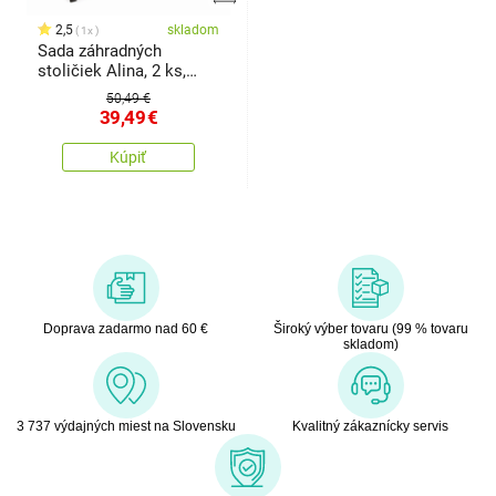
2,5
skladom
1x
Sada záhradných
stoličiek Alina, 2 ks,
čierna
50,49 €
39,49
€
Kúpiť
Doprava zadarmo nad 60 €
Široký výber tovaru (99 % tovaru
skladom)
3 737 výdajných miest na Slovensku
Kvalitný zákaznícky servis