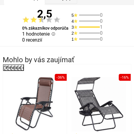
2,5
0
5
0
4
1
3
0% zákazníkov odporúča
0
2
1 hodnotenie
0
1
0 recenzií
Mohlo by vás zaujímať
Previous
%
-36%
-16%