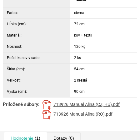
Farba:
čierna
Hĺbka (cm):
72 cm
Materiál:
kov + textil
Nosnosť:
120 kg
Počet kusov v sade:
2 ks
Šírka (cm):
54 cm
Veľkosť:
2 kreslá
Výška (cm):
90 cm
Priložené súbory:
713926 Manual Alina (CZ, HU).pdf
713926 Manual Alina (RO).pdf
Hodnotenie
(1)
Dotazy
(0)