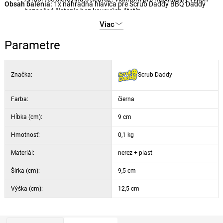
Obsah balenia:
1x náhradná hlavica pre Scrub Daddy BBQ Daddy
bezpečné čistenie bez kovových štetín
vstavaná škrabka na pripečené nečistoty
Viac
Parametre
Značka:
Scrub Daddy
Farba:
čierna
Hĺbka (cm):
9 cm
Hmotnosť:
0,1 kg
Materiál:
nerez + plast
Šírka (cm):
9,5 cm
Výška (cm):
12,5 cm