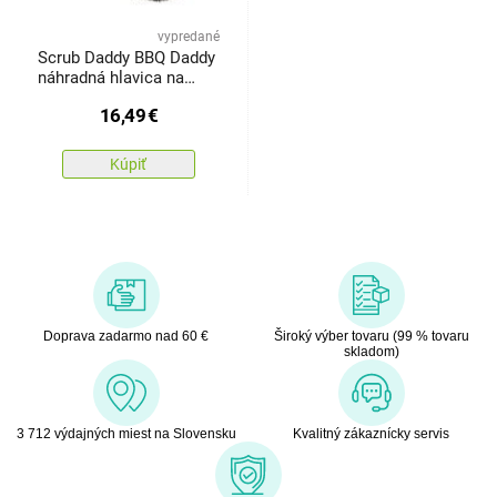
vypredané
Scrub Daddy BBQ Daddy
náhradná hlavica na
čistenie grilu bez štetín
16,49
€
Kúpiť
Doprava zadarmo nad 60 €
Široký výber tovaru (99 % tovaru
skladom)
3 712 výdajných miest na Slovensku
Kvalitný zákaznícky servis