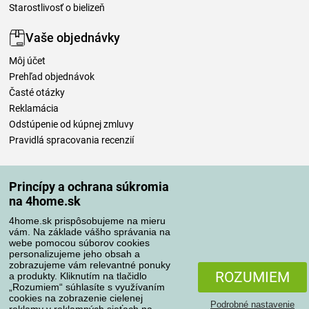
Starostlivosť o bielizeň
Vaše objednávky
Môj účet
Prehľad objednávok
Časté otázky
Reklamácia
Odstúpenie od kúpnej zmluvy
Pravidlá spracovania recenzií
Spôsoby dopravy
Princípy a ochrana súkromia
na 4home.sk
4home.sk prispôsobujeme na mieru
Spôsoby platby
vám. Na základe vášho správania na
webe pomocou súborov cookies
personalizujeme jeho obsah a
zobrazujeme vám relevantné ponuky
Spoľahlivý obchod
ROZUMIEM
a produkty. Kliknutím na tlačidlo
„Rozumiem“ súhlasíte s využívaním
cookies na zobrazenie cielenej
Podrobné nastavenie