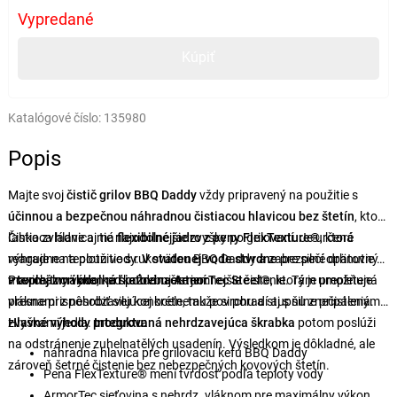
Vypredané
Kúpiť
Katalógové číslo:
135980
Popis
Majte svoj
čistič grilov BBQ Daddy
vždy
pripravený na použitie s
účinnou a bezpečnou náhradnou čistiacou hlavicou bez štetín
, ktorá
ľahko zvládne aj tie najodolnejšie zvyšky po grilovaní. Je určená
Čistiaca hlavica má
flexibilné jadro z peny FlexTexture®
, ktoré
výhradne na použitie s rukoväťou BBQ Daddy a zabezpečí opätovný
reaguje na teplotu vody.
V studenej vode stvrdne
pre silné drhnutie a
maximálny výkon pri každom čistení.
v teplej zmäkne
Povrch tvorí
odolná sieťovina ArmorTec Steel®
, keď potrebujete jemnejšie čistenie. Tým umožňuje
, ktorá je prepletená
presne prispôsobiť silu konkrétnemu povrchu a stupňu znečistenia.
vláknami z nehrdzavejúcej ocele, takže si poradí aj s silne pripálenými
zvyškami jedla.
Hlavné výhody produktu:
Integrovaná nehrdzavejúca škrabka
potom poslúži
na odstránenie zuhelnatělých usadenín. Výsledkom je dôkladné, ale
náhradná hlavica pre grilovaciu kefu BBQ Daddy
zároveň šetrné čistenie bez nebezpečných kovových štetín.
Pena FlexTexture® mení tvrdosť podľa teploty vody
ArmorTec sieťovina s nehrdz. vláknom pre maximálny výkon