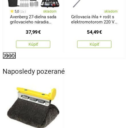
5,0
skladom
skladom
2x
Avenberg 27-dielna sada
Grilovacia ihla + rošt s
grilovacieho náradia
elektromotorom 220 V
Element
Fresca
37,99
€
54,49
€
Kúpiť
Kúpiť
Next
Naposledy pozerané