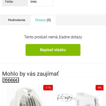
Farba:
biela
Hodnotenie
Dotazy
(0)
Tento produkt nemá žiadne dotazy
Napísať otázku
Mohlo by vás zaujímať
Previous
%
-11%
-9%