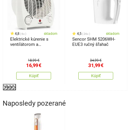
4,8
skladom
4,5
skladom
6x
26x
Elektrické kúrenie s
Sencor SHM 5206WH-
ventilátorom a
EUE3 ručný šľahač
bezpečnostným
spínačom, biela
18,99 €
34,99 €
16,99
€
31,99
€
Kúpiť
Kúpiť
Next
Naposledy pozerané