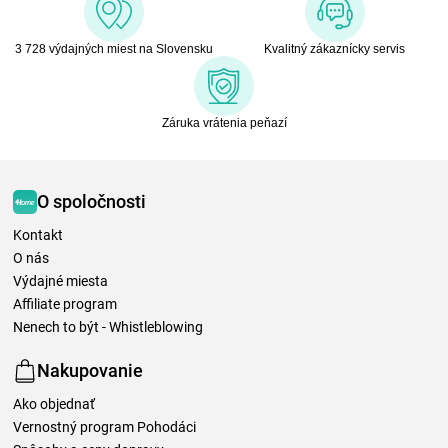
3 728 výdajných miest na Slovensku
Kvalitný zákaznícky servis
Záruka vrátenia peňazí
O spoločnosti
Kontakt
O nás
Výdajné miesta
Affiliate program
Nenech to být - Whistleblowing
Nakupovanie
Ako objednať
Vernostný program Pohodáci