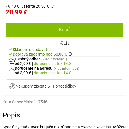
49,49 €
ušetríte 20,50 €
28,99 €
Kúpiť
Skladom u dodávateľa
Doprava zadarmo nad 60,00 €
Osobný odber
(viac informácií)
od 2,99 €
|
doručíme
piatok 14.8.
Doručenie na adresu
(viac informácií)
od 3,99 €
|
doručíme
piatok 14.8.
Nákupom získate
51 Pohodáčikov
Katalógové číslo:
117546
Popis
Špeciálny nadstavec krájača a strúhadla na ovocie a zeleninu. Môžete