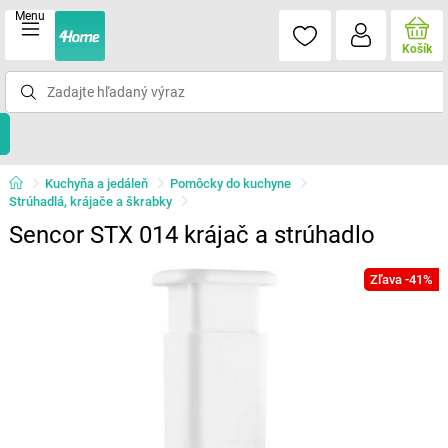
Menu
Košík
Kuchyňa a jedáleň
Pomôcky do kuchyne
Strúhadlá, krájače a škrabky
Sencor STX 014 krájač a strúhadlo
Zľava -41%