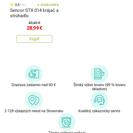
3,4
u dodávateľa
4x
Sencor STX 014 krájač a
strúhadlo
49,49 €
28,99
€
Kúpiť
Doprava zadarmo nad 60 €
Široký výber tovaru (99 % tovaru
skladom)
3 728 výdajných miest na Slovensku
Kvalitný zákaznícky servis
Záruka vrátenia peňazí