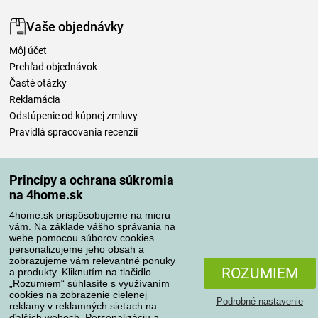
Vaše objednávky
Môj účet
Prehľad objednávok
Časté otázky
Reklamácia
Odstúpenie od kúpnej zmluvy
Pravidlá spracovania recenzií
Spôsoby dopravy
Princípy a ochrana súkromia
na 4home.sk
4home.sk prispôsobujeme na mieru
Spôsoby platby
vám. Na základe vášho správania na
webe pomocou súborov cookies
personalizujeme jeho obsah a
zobrazujeme vám relevantné ponuky
Spoľahlivý obchod
ROZUMIEM
a produkty. Kliknutím na tlačidlo
„Rozumiem“ súhlasíte s využívaním
cookies na zobrazenie cielenej
Podrobné nastavenie
reklamy v reklamných sieťach na
ďalších weboch. Personalizáciu a