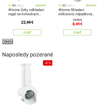
4,6
skladom
4,5
skladom
592x
290x
4Home Úzky odkladací
4Home Skladací
regál na kolieskach
silikónový odpadkový
Slim Jim
kôš Clean
10,99 €
22,49
€
8,49
€
Kúpiť
Kúpiť
Next
Naposledy pozerané
-41%