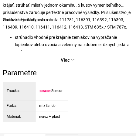
krájať, strúhať, mlieť v jednom okamihu. 5 kusov vymeniteľného
príslušenstva zaručuje perfektné pracovné výsledky. Príslušenstvo je
vhodné k týmto typom robota 111781, 116391, 116392, 116393,
Dodávané príslušenstvo:
116409, 116410, 116411, 116412, 116413, STM 635x / STM 787x.
strúhadlo vhodné pre krájanie zemiakov na vyprážanie
lupienkov alebo ovocia a zeleniny na zdobenie rôznych jedál a
pod.
hrubé strúhadlo vhodné pre strúhanie zeleniny do polievok, na
Viac
prípravu zemiakových placiek alebo pre strúhanie ovocia a
Parametre
zeleniny do šalátov atď.
jemné strúhadlo vhodné na prípravu ovocných a zeleninových
šalátov alebo syrových a zeleninových nátierok atď.
Značka:
Sencor
veľmi jemné strúhadlo je vhodné na strúhanie/mletie kokosu,
mandlí, orechov a na výrobu strúhanky z tvrdého pečiva a pod.
Farba:
mix farieb
Materiál:
nerez + plast