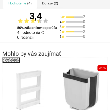
Hodnotenie
(4)
Dotazy
(2)
3,4
2
5
0
4
0
3
50% zákazníkov odporúča
2
2
4 hodnotenie
0
1
0 recenzií
Mohlo by vás zaujímať
Previous
%
-23%