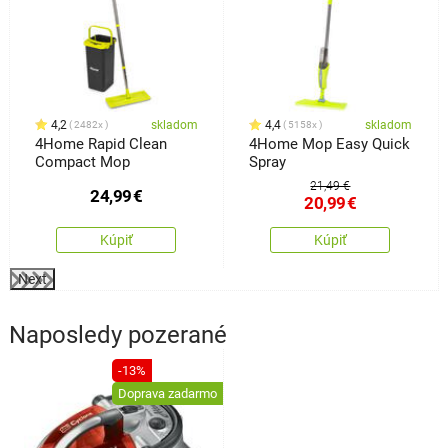
4,2
skladom
4,4
skladom
2482x
5158x
4Home Rapid Clean
4Home Mop Easy Quick
Compact Mop
Spray
21,49 €
24,99
€
20,99
€
Kúpiť
Kúpiť
Next
Naposledy pozerané
-13%
Doprava zadarmo