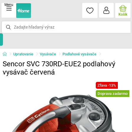
Menu
Košík
Upratovanie
Vysávače
Podlahové vysávače
Sencor SVC 730RD-EUE2 podlahový
vysávač červená
Zľava -13%
Doprava zadarmo