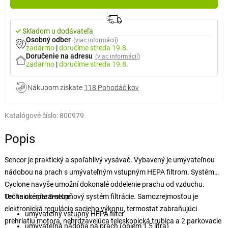
Skladom u dodávateľa
Osobný odber
(viac informácií)
zadarmo
|
doručíme
streda 19.8.
Doručenie na adresu
(viac informácií)
zadarmo
|
doručíme
streda 19.8.
Nákupom získate
118 Pohodáčikov
Katalógové číslo:
800979
Popis
Sencor je praktický a spoľahlivý vysávač. Vybavený je umývateľnou
nádobou na prach s umývateľným vstupným HEPA filtrom. Systém
Cyclone navyše umožní dokonalé oddelenie prachu od vzduchu.
Určite oceníte 5-stupňový systém filtrácie. Samozrejmosťou je
Technické parametre:
elektronická regulácia sacieho výkonu, termostat zabraňujúci
umývateľný vstupný HEPA filter
prehriatiu motora, nehrdzavejúca teleskopická trubica a 2 parkovacie
umývateľná nádoba na prach (objem 1,5 litra)