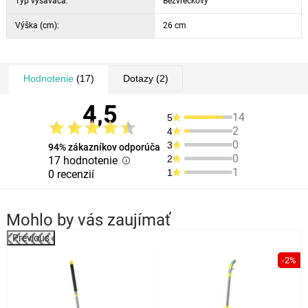
Typ vysávača:
Bezvreckový
Výška (cm):
26 cm
Hodnotenie
(17)
Dotazy
(2)
4,5
14
5
2
4
0
3
94% zákazníkov odporúča
0
2
17 hodnotenie
1
1
0 recenzií
Mohlo by vás zaujímať
Previous
%
-2%