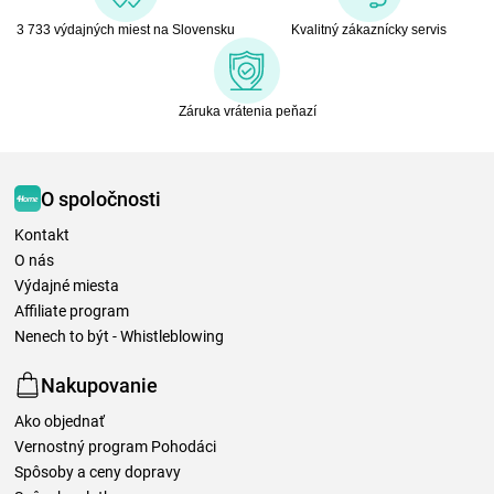
3 733 výdajných miest na Slovensku
Kvalitný zákaznícky servis
Záruka vrátenia peňazí
O spoločnosti
Kontakt
O nás
Výdajné miesta
Affiliate program
Nenech to být - Whistleblowing
Nakupovanie
Ako objednať
Vernostný program Pohodáci
Spôsoby a ceny dopravy