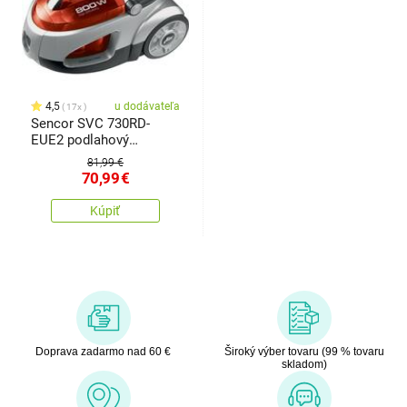
4,5
u dodávateľa
17x
Sencor SVC 730RD-
EUE2 podlahový
vysávač červená
81,99 €
70,99
€
Kúpiť
Doprava zadarmo nad 60 €
Široký výber tovaru (99 % tovaru
skladom)