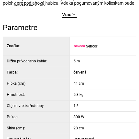
polohy pre podlahovú hubicu. Vďaka pogumovaným kolieskam bude
hlučnosť: 76 dB
jednoduchší pohyb po podlahe. Oceníte tiež optimálne rozmery
systém Cyclone
Viac
vysávača, vďaka ktorým ho ľahko uložíte do skrine alebo šatne.
5-stupňový systém filtrácie
Doprajte si komfort aj pri upratovaní s moderným vysávačom Sencor.
Parametre
elektronická regulácia sacieho výkonu
tepelná poistka proti prehriatiu motora
nehrdzavejúca teleskopická trubica
Značka:
Sencor
automatické navíjanie kábla (
dĺžka prívodného kábla 5 m
)
príslušenstvo: kefová hubica na čalúnenie, štrbinová hubica
Dĺžka prívodného kábla:
5 m
Farba:
červená
Hĺbka (cm):
41 cm
Hmotnosť:
5,8 kg
Objem vrecka/nádoby:
1,5 l
Príkon:
800 W
Šírka (cm):
28 cm