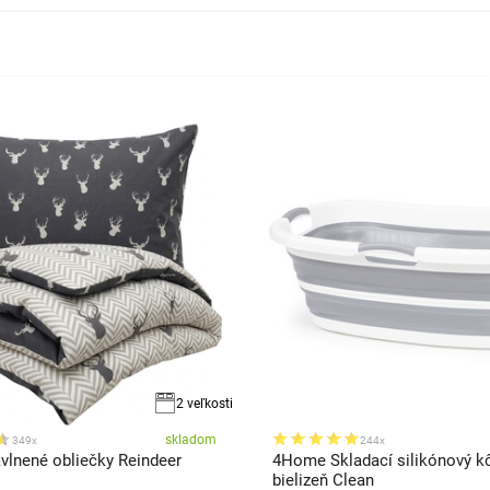
2 veľkosti
skladom
349x
244x
lnené obliečky Reindeer
4Home Skladací silikónový k
bielizeň Clean