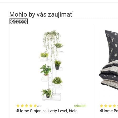
Mohlo by vás zaujímať
Previous
osti
om
skladom
46x
4Home Stojan na kvety Level, biela
4Home Bav