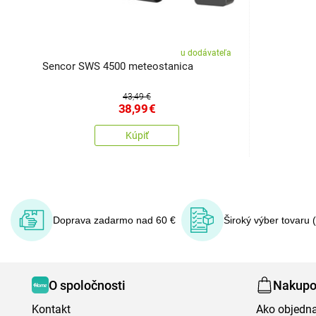
u dodávateľa
Sencor SWS 4500 meteostanica
43,49 €
38,99
€
Kúpiť
Doprava zadarmo nad 60 €
Široký výber tovaru 
O spoločnosti
Nakupo
Kontakt
Ako objedn