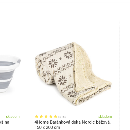
skladom
skladom
1815x
ôš na
4Home Baránková deka Nordic béžová,
4
150 x 200 cm
a