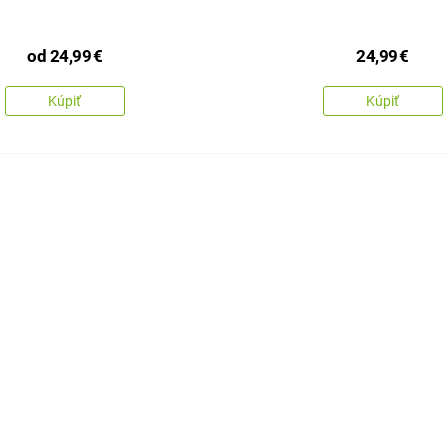
od
24,99
€
24,99
€
Kúpiť
Kúpiť