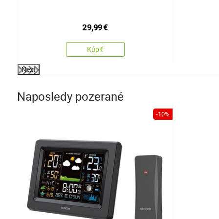
29,99
€
Kúpiť
Next
Naposledy pozerané
-10%