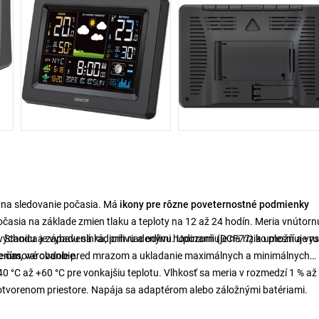
í
na sledovanie počasia. Má
ikony pre rôzne poveternostné podmienky
očasia na základe zmien tlaku a teploty na 12 až 24 hodín. Meria vnútorn
ja. Stanica je vybavená rádiom riadenými hodinami (DCF77) a umožňuje r
ýchodu a západu slnka, prílivu a odlivu. Upozorňuje na riziko plesní a vy
ne časové obdobie.
ením,
varovanie pred mrazom a ukladanie maximálnych a minimálnych
-40 °C až +60 °C pre vonkajšiu teplotu. Vlhkosť sa meria v rozmedzí 1 % až
otvorenom priestore. Napája sa adaptérom alebo záložnými batériami.