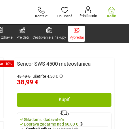
Prihlásenie
Kontakt
Obľúbené
Košík
 zdravie
Pre deti
Cestovanie a nákupy
Výpredaj
Sencor SWS 4500 meteostanica
va -10%
43,49 €
ušetríte 4,50 €
38,99 €
Kúpiť
Skladom u dodávateľa
Doprava zadarmo nad 60,00 €