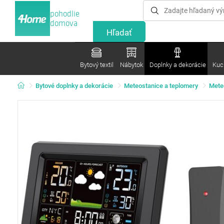
pohodlie
domova
Bytový textil
Nábytok
Doplnky a dekorácie
Kuc
Bytové doplnky a dekorácie
Meteostanice a teplomery
Mete