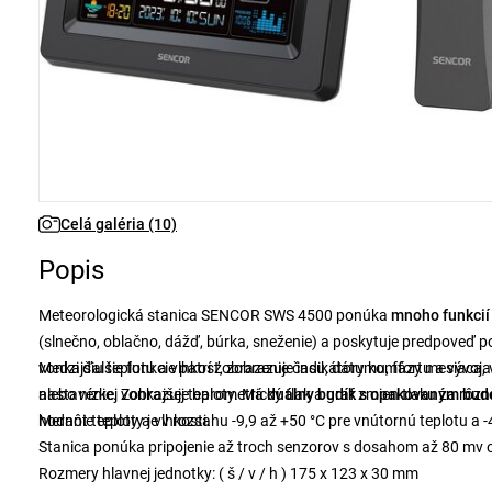
Celá galéria (10)
Popis
Meteorologická stanica SENCOR SWS 4500 ponúka
mnoho funkci
(slnečno, oblačno, dážď, búrka, sneženie) a poskytuje predpoveď p
vonkajšiu teplotu a vlhkosť, zobrazuje indikátory komfortu a vývo
Medzi ďalšie funkcie patrí zobrazenie času, dátumu, fázy mesiaca, v
nastavenie. Zobrazuje barometrický tlak a graf zmien tlaku za rôz
alebo nízkej vonkajšej teploty. Má
duálny budík s opakovaným bud
hodnôt teploty a vlhkosti.
Meranie teploty je v rozsahu -9,9 až +50 °C pre vnútornú teplotu a 
Stanica ponúka pripojenie až troch senzorov s dosahom až 80 mv 
Rozmery hlavnej jednotky: ( š / v / h ) 175 x 123 x 30 mm