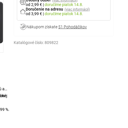
Osobný odber
(viac informácií)
od 2,99 €
|
doručíme
piatok 14.8.
Doručenie na adresu
(viac informácií)
od 3,99 €
|
doručíme
piatok 14.8.
Nákupom získate
51 Pohodáčikov
Katalógové číslo:
809822
ú a
učné
sokej
 99 %.