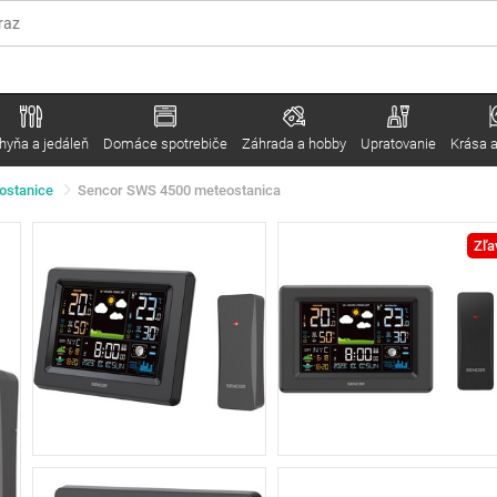
hyňa a jedáleň
Domáce spotrebiče
Záhrada a hobby
Upratovanie
Krása a
ostanice
Sencor SWS 4500 meteostanica
Zľa