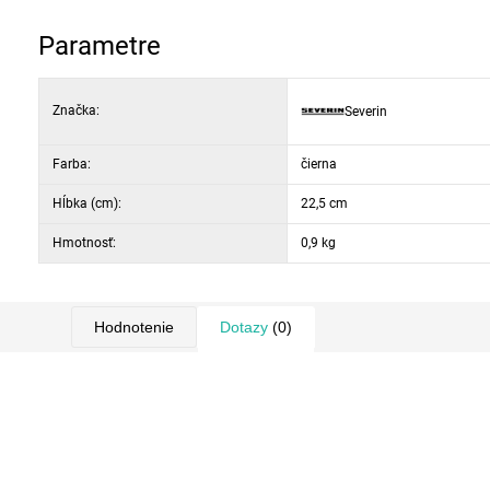
kanvicu je možné nasadiť na podstavec z akéhokoľvek smer
vykurovacie teleso zakryté doskou z nehrdz. ocele
Parametre
úložný priestor pre navinutie kábla
spínač s kontrolkou
Značka:
Severin
automatické zastavenie pary
Farba:
čierna
Hĺbka (cm):
22,5 cm
Hmotnosť:
0,9 kg
Hodnotenie
Dotazy
(0)