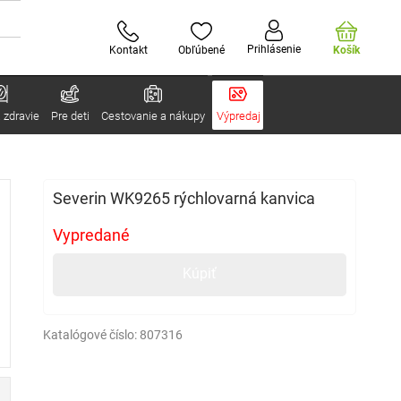
Prihlásenie
Kontakt
Obľúbené
Košík
 zdravie
Pre deti
Cestovanie a nákupy
Výpredaj
Severin WK9265 rýchlovarná kanvica
Vypredané
Kúpiť
Katalógové číslo:
807316