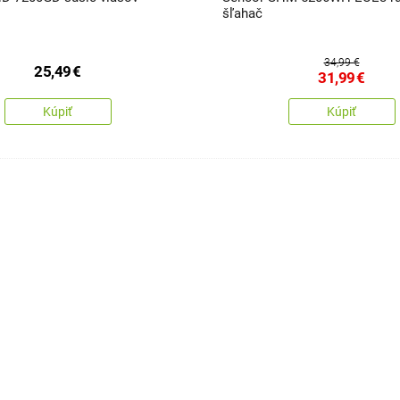
šľahač
34,99 €
25,49
€
31,99
€
Kúpiť
Kúpiť