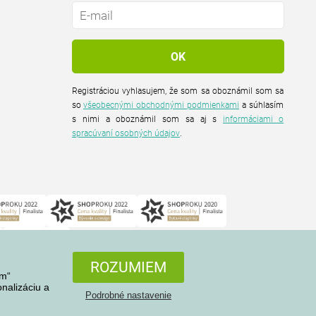
Registráciou vyhlasujem, že som sa oboznámil som sa
so
všeobecnými obchodnými podmienkami
a súhlasím
s nimi a oboznámil som sa aj s
informáciami o
spracúvaní osobných údajov
.
ROZUMIEM
em“
nalizáciu a
Podrobné nastavenie
Všetky práva vyhradené © 2004-2026 4home, a.s.