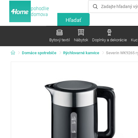
pohodlie
domova
Bytový textil
Nábytok
Doplnky a dekorácie
Kuc
Domáce spotrebiče
Rýchlovarné kanvice
Severin WK9265 r