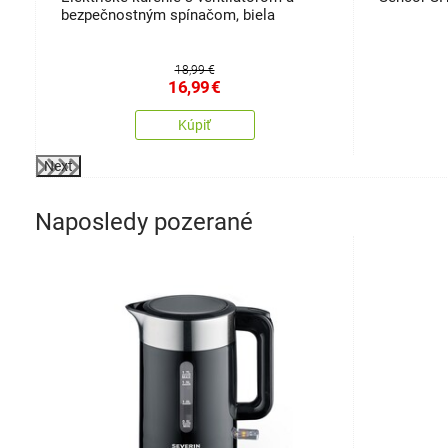
bezpečnostným spínačom, biela
18,99 €
16,99
€
Kúpiť
Next
Naposledy pozerané