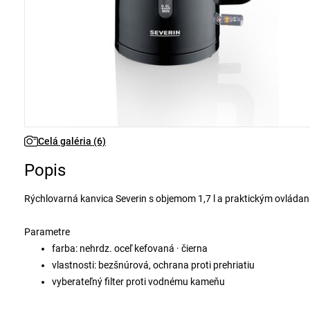
Celá galéria (6)
Popis
Rýchlovarná kanvica Severin s objemom 1,7 l a praktickým ovládan
Parametre
farba: nehrdz. oceľ kefovaná · čierna
vlastnosti: bezšnúrová, ochrana proti prehriatiu
vyberateľný filter proti vodnému kameňu
bezkáblový systém s 360° stredovým kontaktom