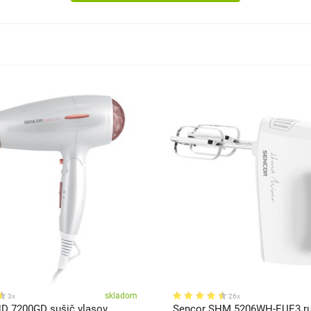
skladom
3x
26x
D 7200GD sušič vlasov
Sencor SHM 5206WH-EUE3 r