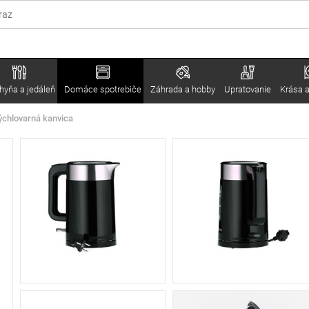
hyňa a jedáleň
Domáce spotrebiče
Záhrada a hobby
Upratovanie
Krása a
ýchlovarná kanvica