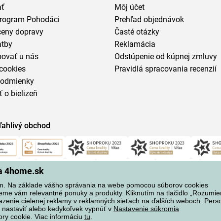
ať
Môj účet
program Pohodáci
Prehľad objednávok
ceny dopravy
Časté otázky
atby
Reklamácia
povať u nás
Odstúpenie od kúpnej zmluvy
cookies
Pravidlá spracovania recenzií
podmienky
ť o bielizeň
ľahlivý obchod
na 4home.sk
m. Na základe vášho správania na webe pomocou súborov cookies
eme vám relevantné ponuky a produkty. Kliknutím na tlačidlo „Rozumi
azenie cielenej reklamy v reklamných sieťach na ďalších weboch. Perso
 nastaviť alebo kedykoľvek vypnúť v
Nastavenie súkromia
ory cookie. Viac informáciu
tu
.