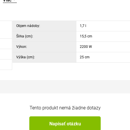
Viac
u
Objem nádoby:
1,7 l
Šírka (cm):
15,5 cm
Výkon:
2200 W
Výška (cm):
25 cm
Tento produkt nemá žiadne dotazy
Napísať otázku