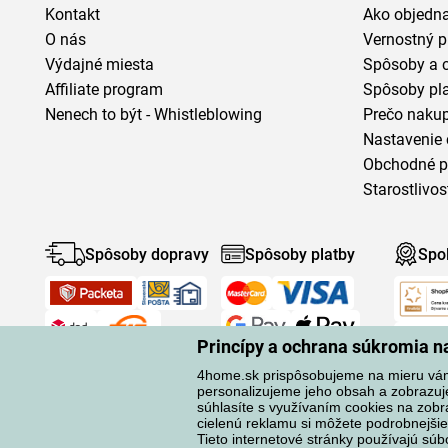
Kontakt
Ako objedn
O nás
Vernostný 
Výdajné miesta
Spôsoby a 
Affiliate program
Spôsoby pl
Nenech to být - Whistleblowing
Prečo naku
Nastavenie 
Obchodné 
Starostlivos
Spôsoby dopravy
Spôsoby platby
Spo
Princípy a ochrana súkromia 
4home.sk prispôsobujeme na mieru vá
personalizujeme jeho obsah a zobrazuj
súhlasíte s využívaním cookies na zobr
cielenú reklamu si môžete podrobnejšie
Ochrana osobných údajov
Tieto internetové stránky používajú súb