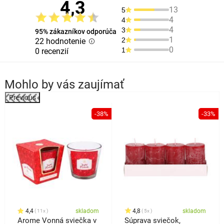
4,3
13
5
4
4
4
3
95% zákazníkov odporúča
1
2
22 hodnotenie
0
1
0 recenzií
Mohlo by vás zaujímať
Previous
%
-38%
-33%
4,4
skladom
4,8
skladom
11x
5x
Arome Vonná sviečka v
Súprava sviečok,