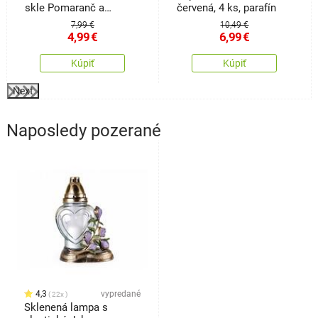
skle Pomaranč a
červená, 4 ks, parafín
klinčeky, 90 g
7,99 €
10,49 €
4,99
€
6,99
€
Kúpiť
Kúpiť
Next
Naposledy pozerané
4,3
vypredané
22x
Sklenená lampa s