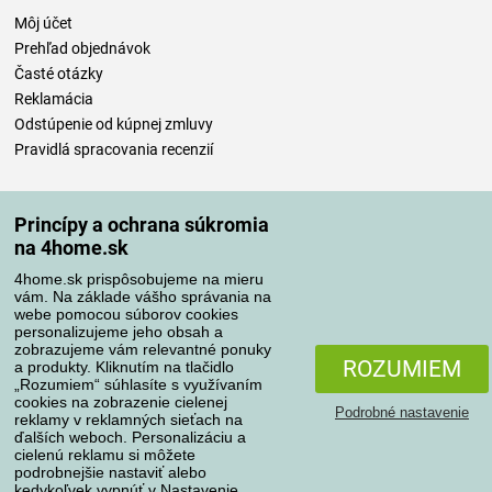
Môj účet
Prehľad objednávok
Časté otázky
Reklamácia
Odstúpenie od kúpnej zmluvy
Pravidlá spracovania recenzií
Spôsoby dopravy
Princípy a ochrana súkromia
na 4home.sk
4home.sk prispôsobujeme na mieru
Spôsoby platby
vám. Na základe vášho správania na
webe pomocou súborov cookies
personalizujeme jeho obsah a
zobrazujeme vám relevantné ponuky
Spoľahlivý obchod
ROZUMIEM
a produkty. Kliknutím na tlačidlo
„Rozumiem“ súhlasíte s využívaním
cookies na zobrazenie cielenej
Podrobné nastavenie
reklamy v reklamných sieťach na
ďalších weboch. Personalizáciu a
cielenú reklamu si môžete
podrobnejšie nastaviť alebo
kedykoľvek vypnúť v
Nastavenie