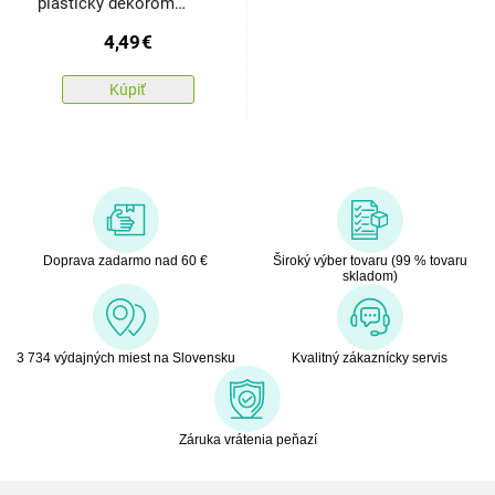
plastický dekorom
Magnolia, zlatá
4,49
€
Kúpiť
Doprava zadarmo nad 60 €
Široký výber tovaru (99 % tovaru
skladom)
3 734 výdajných miest na Slovensku
Kvalitný zákaznícky servis
Záruka vrátenia peňazí