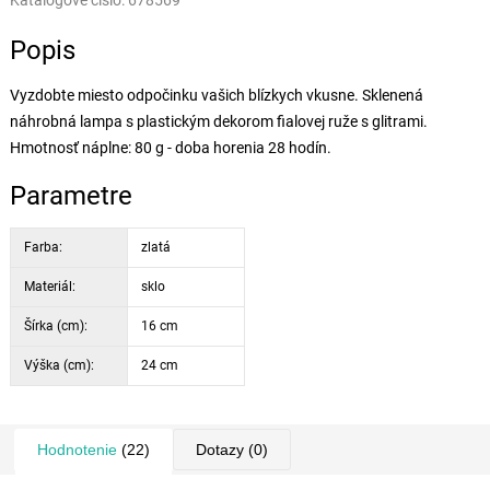
Katalógové číslo:
678569
Popis
Vyzdobte miesto odpočinku vašich blízkych vkusne. Sklenená
náhrobná lampa s plastickým dekorom fialovej ruže s glitrami.
Hmotnosť náplne: 80 g - doba horenia 28 hodín.
Parametre
Farba:
zlatá
Materiál:
sklo
Šírka (cm):
16 cm
Výška (cm):
24 cm
Hodnotenie
(22)
Dotazy
(0)