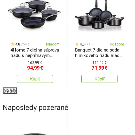
4,8
skladom
4,6
skladom
24x
21x
4Home 7-dielna súprava
Banquet 7-dielna sada
riadu s nepriľnavým
hlinikového riadu Black
povrchom Titanium
Stone
162,99 €
111,49 €
94,99
€
71,99
€
Kúpiť
Kúpiť
Next
Naposledy pozerané