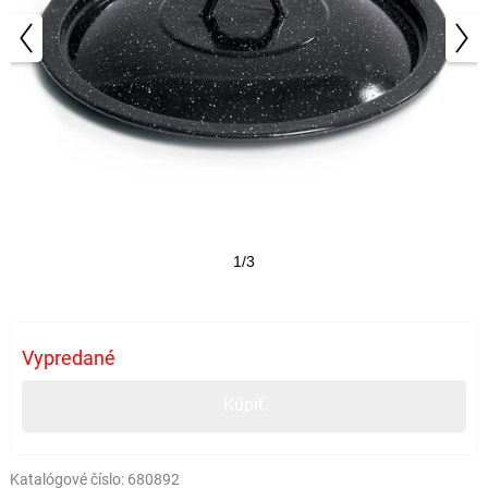
1/3
Vypredané
Kúpiť
Katalógové číslo:
680892