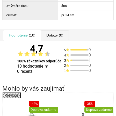
Umývačka riadu:
áno
Veľkosť:
pr. 34 cm
Hodnotenie
(10)
Dotazy
(0)
4,7
9
5
0
4
1
3
100% zákazníkov odporúča
0
2
10 hodnotenie
0
1
0 recenzií
Mohlo by vás zaujímať
Previous
%
-42%
-35%
Doprava zadarmo
Doprava zadarmo