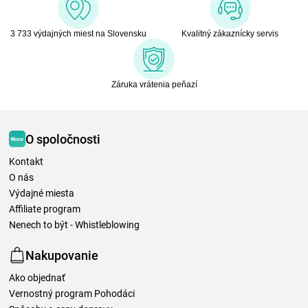
3 733 výdajných miest na Slovensku
Kvalitný zákaznícky servis
Záruka vrátenia peňazí
O spoločnosti
Kontakt
O nás
Výdajné miesta
Affiliate program
Nenech to být - Whistleblowing
Nakupovanie
Ako objednať
Vernostný program Pohodáci