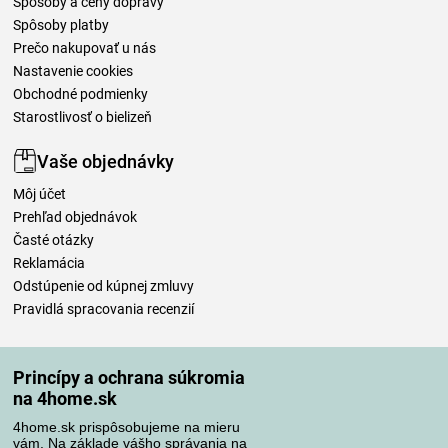
Spôsoby a ceny dopravy
Spôsoby platby
Prečo nakupovať u nás
Nastavenie cookies
Obchodné podmienky
Starostlivosť o bielizeň
Vaše objednávky
Môj účet
Prehľad objednávok
Časté otázky
Reklamácia
Odstúpenie od kúpnej zmluvy
Pravidlá spracovania recenzií
Spôsoby dopravy
Princípy a ochrana súkromia
na 4home.sk
4home.sk prispôsobujeme na mieru
Spôsoby platby
vám. Na základe vášho správania na