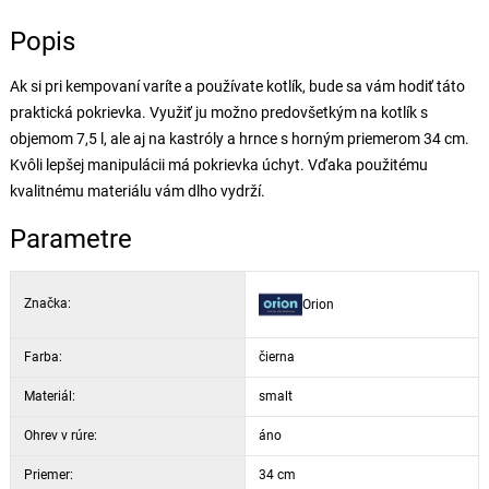
Popis
Ak si pri kempovaní varíte a používate kotlík, bude sa vám hodiť táto
praktická pokrievka. Využiť ju možno predovšetkým na kotlík s
objemom 7,5 l, ale aj na kastróly a hrnce s horným priemerom 34 cm.
Kvôli lepšej manipulácii má pokrievka úchyt. Vďaka použitému
kvalitnému materiálu vám dlho vydrží.
Parametre
Značka:
Orion
Farba:
čierna
Materiál:
smalt
Ohrev v rúre:
áno
Priemer:
34 cm