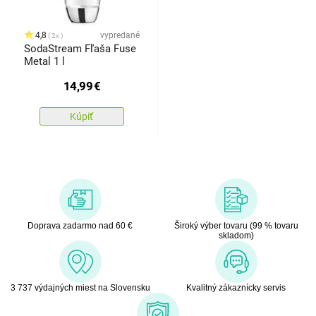
4,8
vypredané
2x
SodaStream Fľaša Fuse
Metal 1 l
14,99
€
Kúpiť
Doprava zadarmo nad 60 €
Široký výber tovaru (99 % tovaru
skladom)
3 737 výdajných miest na Slovensku
Kvalitný zákaznícky servis