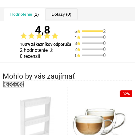
Hodnotenie
(2)
Dotazy
(0)
4,8
2
5
0
4
0
3
100% zákazníkov odporúča
0
2
2 hodnotenie
0
1
0 recenzií
Mohlo by vás zaujímať
Previous
%
-32%