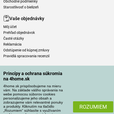
Obchodné podmienky
Starostlivosť o bielizeň
Vaše objednávky
Môj účet
Prehľad objednávok
Časté otázky
Reklamácia
Odstúpenie od kúpnej zmluvy
Pravidlá spracovania recenzií
Spôsoby dopravy
Princípy a ochrana súkromia
na 4home.sk
4home.sk prispôsobujeme na mieru
Spôsoby platby
vám. Na základe vášho správania na
webe pomocou súborov cookies
personalizujeme jeho obsah a
zobrazujeme vám relevantné ponuky
Spoľahlivý obchod
ROZUMIEM
a produkty. Kliknutím na tlačidlo
„Rozumiem“ súhlasíte s využívaním