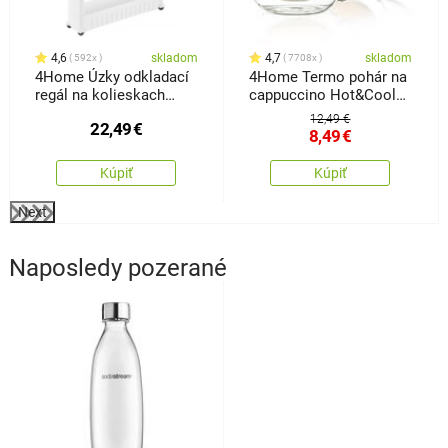
4,6
skladom
4,7
skladom
592x
7708x
4Home Úzky odkladací
4Home Termo pohár na
regál na kolieskach
cappuccino Hot&Cool
Slim Jim
280 ml, 2 ks
12,49 €
22,49
€
8,49
€
Kúpiť
Kúpiť
Next
Naposledy pozerané