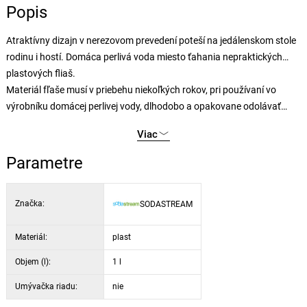
Popis
Atraktívny dizajn v nerezovom prevedení poteší na jedálenskom stole
rodinu i hostí. Domáca perlivá voda miesto ťahania nepraktických
plastových fliaš.
Materiál fľaše musí v priebehu niekoľkých rokov, pri používaní vo
výrobníku domácej perlivej vody, dlhodobo a opakovane odolávať
tlaku CO2 plynu z bombičky. Materiál, z ktorého je fľaša vyrobená, sa
Viac
v dôsledku toho opotrebováva a starne. Aby sme mali istotu, že je
maximálne postarané o vaše bezpečie, má
každá fľaša stanovené
Parametre
svoje dátum exspirácie
, ktoré nájdete
vytlačené priamo na fľaši
.
NIKDY nepoužívajte
fľašu vo výrobníku domáce perlivé vody
po
Značka:
SODASTREAM
uplynutí tohto dátumu
a fľašu nahraďte za novú, ktorá vám bude
spoľahlivo slúžiť ďalších niekoľko rokov.
Materiál:
plast
Objem (l):
1 l
Umývačka riadu:
nie