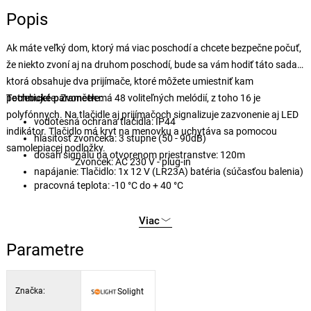
Popis
Ak máte veľký dom, ktorý má viac poschodí a chcete bezpečne počuť,
že niekto zvoní aj na druhom poschodí, bude sa vám hodiť táto sada,
ktorá obsahuje dva prijímače, ktoré môžete umiestniť kam
potrebujete. Zvonček má 48 voliteľných melódií, z toho 16 je
Technické parametre:
polyfónnych. Na tlačidle aj prijímačoch signalizuje zazvonenie aj LED
vodotesná ochrana tlačidla: IP44
indikátor. Tlačidlo má kryt na menovku a uchytáva sa pomocou
hlasitosť zvončeka: 3 stupne (50 - 90dB)
samolepiacej podložky.
dosah signálu na otvorenom priestranstve: 120m
Zvonček: AC 230 V - plug-in
napájanie: Tlačidlo: 1x 12 V (LR23A) batéria (súčasťou balenia)
pracovná teplota: -10 °C do + 40 °C
Viac
Parametre
Značka:
Solight