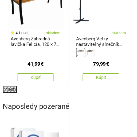
4,1
skladom
skladom
14x
Avenberg Záhradná
Avenberg Veľký
lavička Felicia, 120 x 74
nastaviteľný slnečník
x 50 cm
Sunny LED300, béžový
41,99
€
79,99
€
Kúpiť
Kúpiť
Next
Naposledy pozerané