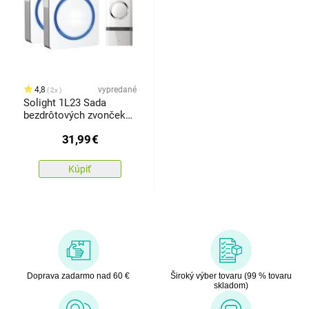
4,8
vypredané
2x
Solight 1L23 Sada
bezdrôtových zvončekov
do zásuvky 2 ks, 120 m
31,99
€
Kúpiť
Doprava zadarmo nad 60 €
Široký výber tovaru (99 % tovaru
skladom)