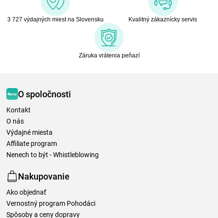
3 727 výdajných miest na Slovensku
Kvalitný zákaznícky servis
Záruka vrátenia peňazí
O spoločnosti
Kontakt
O nás
Výdajné miesta
Affiliate program
Nenech to být - Whistleblowing
Nakupovanie
Ako objednať
Vernostný program Pohodáci
Spôsoby a ceny dopravy