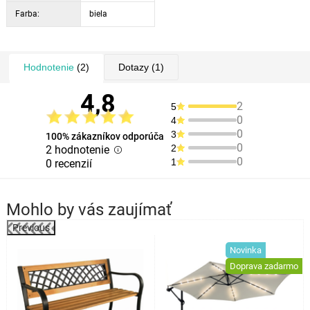
Farba:
biela
Hodnotenie
(2)
Dotazy
(1)
4,8
2
5
0
4
0
3
100% zákazníkov odporúča
0
2
2 hodnotenie
0
1
0 recenzií
Mohlo by vás zaujímať
Previous
Novinka
o
Doprava zadarmo