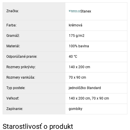
Značka:
Stanex
Farba:
krémová
Gramáž:
175 g/m2
Materiál:
100% bavlna
Odporúčané pranie:
40 °C
Rozmery prikrývky:
140 x 200 cm
Rozmery vankúša:
70 x 90 cm
Typ postele:
jednolôžko štandard
Veľkosť:
140 x 200 cm, 70 x 90 cm
Zapínanie:
gombíky
Starostlivosť o produkt