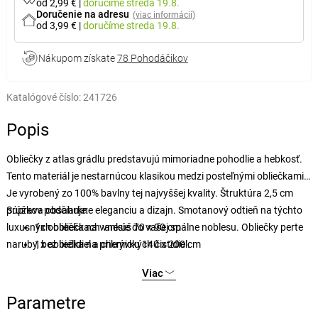
od 2,99 €
|
doručíme
streda 19.8.
Doručenie na adresu
(viac informácií)
od 3,99 €
|
doručíme
streda 19.8.
Nákupom získate
78 Pohodáčikov
Katalógové číslo:
241726
Popis
Obliečky z atlas grádlu predstavujú mimoriadne pohodlie a hebkosť.
Tento materiál je nestarnúcou klasikou medzi posteľnými obliečkami.
Je vyrobený zo 100% bavlny tej najvyššej kvality. Štruktúra 2,5 cm
prúžkov podčiarkne eleganciu a dizajn. Smotanový odtieň na týchto
Súprava obsahuje:
luxusných obliečkach vnesie do vašej spálne noblesu. Obliečky perte
1x obliečka na vankúš 70 x 90 cm
naruby, bez bielidiel a chemických čistidiel.
1x obliečka na prikrývku 140 x 200 cm
Viac
Parametre