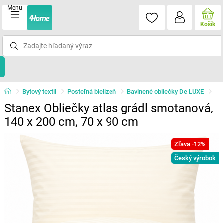
Menu
Košík
Bytový textil
Posteľná bielizeň
Bavlnené obliečky De LUXE
Stanex Obliečky atlas grádl smotanová,
140 x 200 cm, 70 x 90 cm
Zľava -12%
Český výrobok