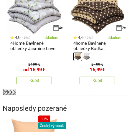
4x
2x
4,3
skladom
4,4
skladom
429x
199x
4Home Bavlnené
4home Bavlnené
obliečky Jasmine Love
obliečky Bodka
Čokoláda, 140 x 220 cm,
70 x 90 cm
24,99 €
27,99 €
od
16,99
€
16,99
€
Kúpiť
Kúpiť
Next
Naposledy pozerané
-11%
Český výrobok