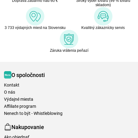
Doprava zadarmo nad 60 €
Široký výber tovaru (99 % tovaru
skladom)
3 733 výdajných miest na Slovensku
Kvalitný zákaznícky servis
Záruka vrátenia peňazí
O spoločnosti
Kontakt
O nás
Výdajné miesta
Affiliate program
Nenech to být - Whistleblowing
Nakupovanie
Ako objednať