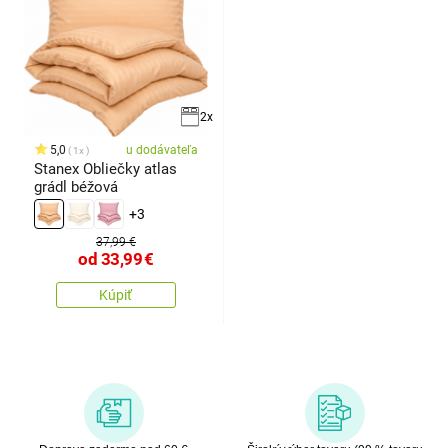
2x
5,0
u dodávateľa
1x
Stanex Obliečky atlas
grádl béžová
+3
37,99 €
od
33,99
€
Kúpiť