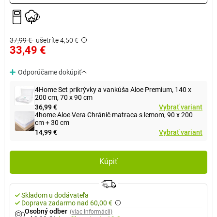
37,99 €
ušetríte 4,50 €
33,49 €
Odporúčame dokúpiť
4Home Set prikrývky a vankúša Aloe Premium, 140 x
200 cm, 70 x 90 cm
36,99 €
Vybrať variant
4home Aloe Vera Chránič matraca s lemom, 90 x 200
cm + 30 cm
14,99 €
Vybrať variant
Kúpiť
Skladom u dodávateľa
Doprava zadarmo nad 60,00 €
Osobný odber
(viac informácií)