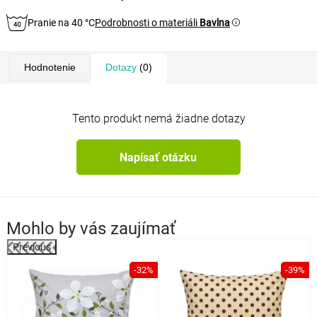
Pranie na 40 °C
Podrobnosti o materiáli
Bavlna
Hodnotenie
Dotazy
(0)
Tento produkt nemá žiadne dotazy
Napísať otázku
Mohlo by vás zaujímať
Previous
%
-32%
-39%