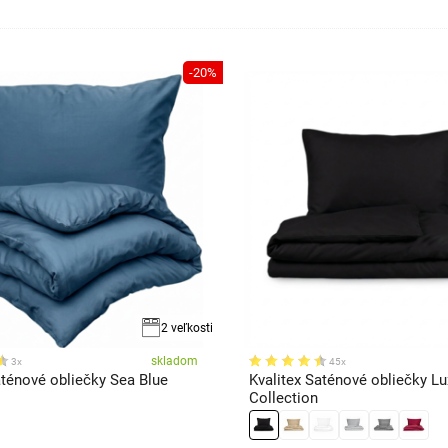
-20%
2 veľkosti
skladom
3x
45x
énové obliečky Sea Blue
Kvalitex Saténové obliečky Lu
Collection