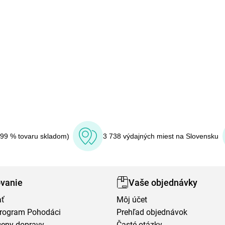
(99 % tovaru skladom)
3 738 výdajných miest na Slovensku
vanie
Vaše objednávky
ať
Môj účet
program Pohodáci
Prehľad objednávok
ceny dopravy
Časté otázky