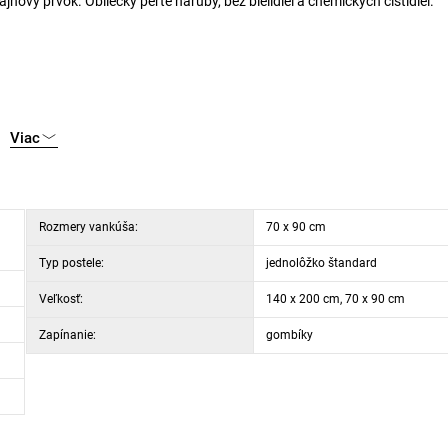
jnový prvok. Obliečky perte naruby, bez bielidiel a chemických čistidiel.
Viac
Rozmery vankúša:
70 x 90 cm
Typ postele:
jednolôžko štandard
Veľkosť:
140 x 200 cm, 70 x 90 cm
Zapínanie:
gombíky