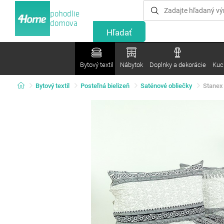
pohodlie
domova
Bytový textil
Nábytok
Doplnky a dekorácie
Kuc
Bytový textil
Posteľná bielizeň
Saténové obliečky
Stanex 