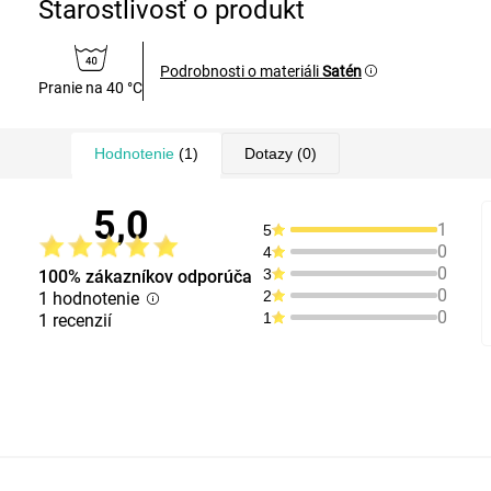
Starostlivosť o produkt
Podrobnosti o materiáli
Satén
Pranie na 40 °C
Hodnotenie
(1)
Dotazy
(0)
5,0
1
5
0
4
0
3
100% zákazníkov odporúča
0
2
1 hodnotenie
0
1
1 recenzií