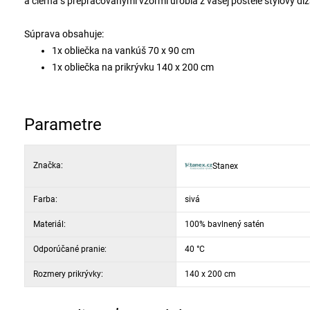
a čierna s prepracovanými vzormi urobia z vašej postele štýlový diza
Súprava obsahuje:
1x obliečka na vankúš 70 x 90 cm
1x obliečka na prikrývku 140 x 200 cm
Parametre
Značka:
Stanex
Farba:
sivá
Materiál:
100% bavlnený satén
Odporúčané pranie:
40 °C
Rozmery prikrývky:
140 x 200 cm