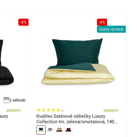
-8%
-6%
Český výrobok
2 veľkosti
skladom
skladom
3x
xury
Kvalitex Saténové obliečky Luxury
K
Collection tm. zelená/smotanová, 140 x
t
200 cm, 70 x 90 cm
c