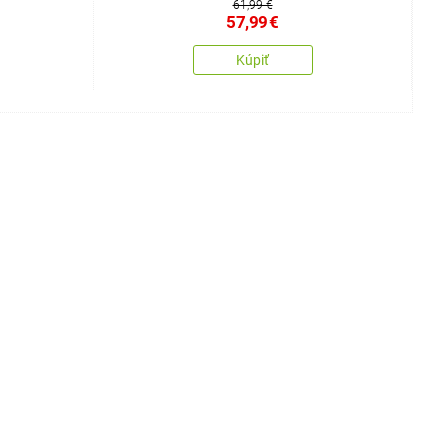
61,99 €
57,99
€
Kúpiť