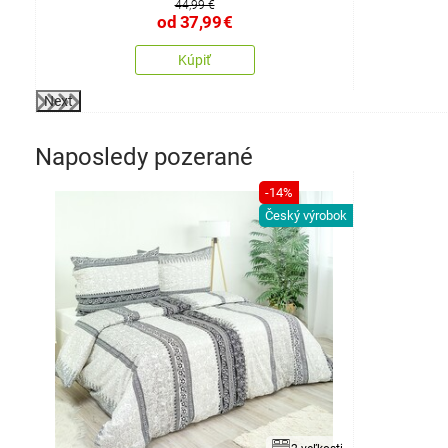
44,99 €
od
37,99
€
Kúpiť
Next
Naposledy pozerané
-14%
Český výrobok