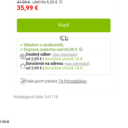
41,99 €
ušetríte 6,00 €
35,99 €
Kúpiť
Skladom u dodávateľa
Doprava zadarmo nad 60,00 €
Osobný odber
(viac informácií)
od 2,99 €
|
doručíme
utorok 18.8.
Doručenie na adresu
(viac informácií)
od 3,99 €
|
doručíme
utorok 18.8.
Nákupom získate
79 Pohodáčikov
Katalógové číslo:
241718
i sivá