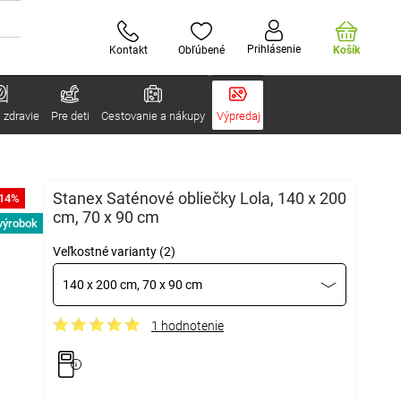
Prihlásenie
Kontakt
Obľúbené
Košík
 zdravie
Pre deti
Cestovanie a nákupy
Výpredaj
Stanex Saténové obliečky Lola, 140 x 200
-14%
cm, 70 x 90 cm
výrobok
Veľkostné varianty (2)
140 x 200 cm, 70 x 90 cm
1 hodnotenie