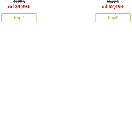
49,99 €
56,99 €
od
39,99
€
od
52,49
€
Kúpiť
Kúpiť