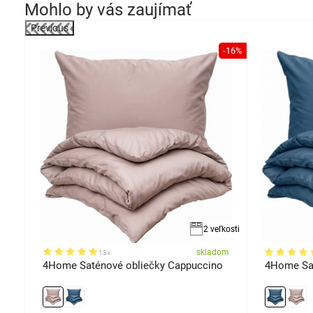
Mohlo by vás zaujímať
Previous
-16%
robok
2 veľkosti
om
skladom
13x
4Home Saténové obliečky Cappuccino
4Home Sat