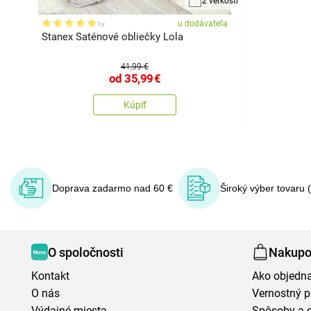
2 veľkosti
u dodávateľa
1x
Stanex Saténové obliečky Lola
41,99 €
od
35,99
€
Kúpiť
Doprava zadarmo nad 60 €
Široký výber tovaru 
O spoločnosti
Nakupo
Kontakt
Ako objedn
O nás
Vernostný 
Výdajné miesta
Spôsoby a 