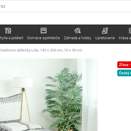
hyňa a jedáleň
Domáce spotrebiče
Záhrada a hobby
Upratovanie
Krása a
Saténové obliečky Lola, 140 x 200 cm, 70 x 90 cm
Zľava 
Český 