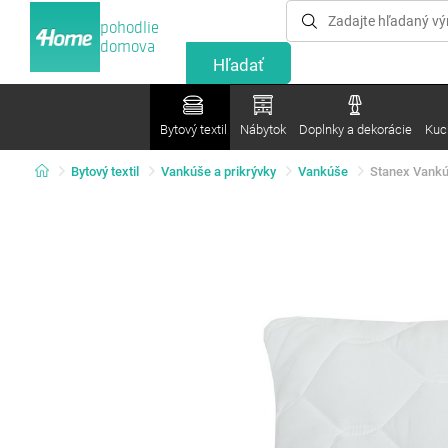
pohodlie
domova
Bytový textil
Nábytok
Doplnky a dekorácie
Kuc
Bytový textil
Vankúše a prikrývky
Vankúše
Stanex Vankú