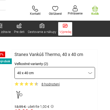
Prihlásenie
Kontakt
Obľúbené
Košík
 zdravie
Pre deti
Cestovanie a nákupy
Výpredaj
Stanex Vankúš Thermo, 40 x 40 cm
-7%
výrobok
Veľkostné varianty (2)
40 x 40 cm
8 hodnotení
13,99 €
ušetríte 1,00 €