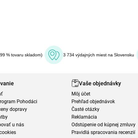
(99 % tovaru skladom)
3 734 výdajných miest na Slovensku
vanie
Vaše objednávky
ať
Môj účet
program Pohodáci
Prehľad objednávok
ceny dopravy
Časté otázky
atby
Reklamácia
povať u nás
Odstúpenie od kúpnej zmluvy
cookies
Pravidlá spracovania recenzií