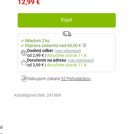
12,99 €
Kúpiť
Skladom 2 ks
Doprava zadarmo nad 60,00 €
Osobný odber
(viac informácií)
od 2,99 €
|
doručíme
utorok 11.8.
Doručenie na adresu
(viac informácií)
od 3,99 €
|
doručíme
utorok 11.8.
Nákupom získate
52 Pohodáčikov
Katalógové číslo:
241689
jú