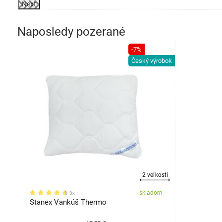
Next
Naposledy pozerané
-7%
Český výrobok
2 veľkosti
skladom
8x
Stanex Vankúš Thermo