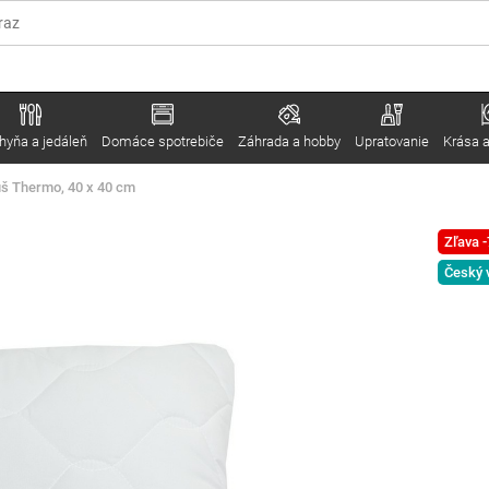
hyňa a jedáleň
Domáce spotrebiče
Záhrada a hobby
Upratovanie
Krása a
š Thermo, 40 x 40 cm
Zľava 
Český 