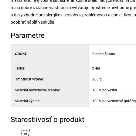
maximálnu hrejivosť a súčasne ľahkosť a stálu nadýchanosť. Vrchný
majú dobré izolačné vlastnosti a vytvárajú prostredie nevhodné p
a deky vhodné pre alergikov a osoby s problémovou alebo citlivou 
odobrať náplň vankúša.
Parametre
Značka:
Stanex
Farba:
biela
Hmotnosť výplne:
200 g
Materiál povrchovej tkaniny:
100% polyester
Materiál výplne:
100% polyesterové guľôčk
Starostlivosť o produkt