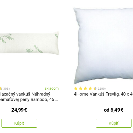
skladom
308x
2200x
laxačný vankúš Náhradný
4Home Vankúš Trevlig, 40 x 
pamäťovej peny Bamboo, 45 x
24,99
€
od
6,49
€
Kúpiť
Kúpiť