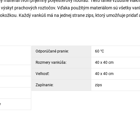
 materiál tvorí príjemný polyesterový hodváb. Tieto ľahké vzdušné vlák
re výskyt prachových roztočov. Vďaka použitým materiálom sú všetky va
pokožkou. Každý vankúš má na jednej strane zips, ktorý umožňuje pridať 
Odporúčané pranie:
60 °C
Rozmery vankúša:
40 x 40 cm
Veľkosť:
40 x 40 cm
Zapínanie:
zips
y