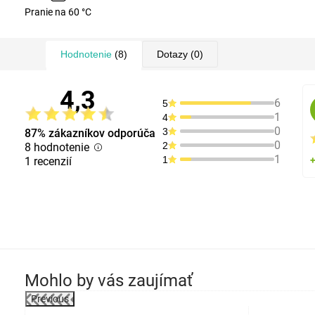
Pranie na 60 °C
Hodnotenie
(8)
Dotazy
(0)
4,3
6
5
1
4
0
3
87% zákazníkov odporúča
0
2
8 hodnotenie
1
1
1 recenzií
Mohlo by vás zaujímať
Previous