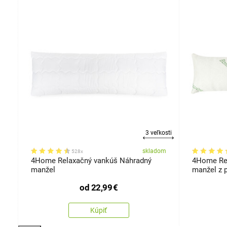
robok
3 veľkosti
om
skladom
528x
,
4Home Relaxačný vankúš Náhradný
4Home Re
manžel
manžel z 
120 cm
od
22,99
€
Kúpiť