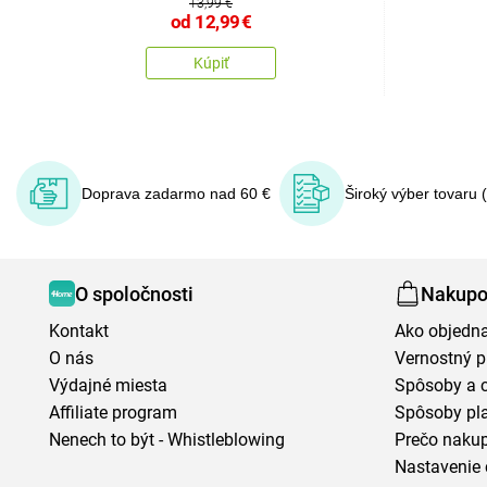
13,99 €
od
12,99
€
Kúpiť
Doprava zadarmo nad 60 €
Široký výber tovaru 
O spoločnosti
Nakupo
Kontakt
Ako objedn
O nás
Vernostný 
Výdajné miesta
Spôsoby a 
Affiliate program
Spôsoby pl
Nenech to být - Whistleblowing
Prečo naku
Nastavenie 