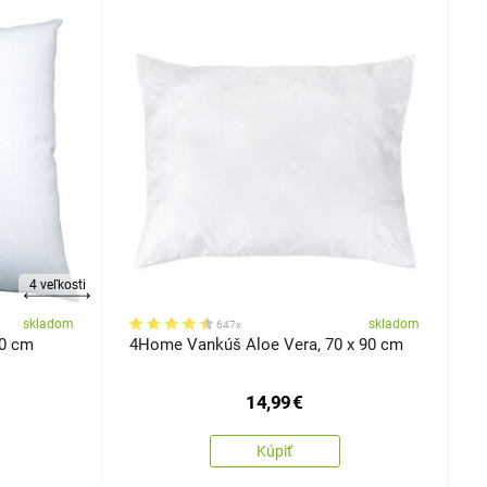
4 veľkosti
skladom
skladom
647x
40 cm
4Home Vankúš Aloe Vera, 70 x 90 cm
4
9
14,99
€
Kúpiť