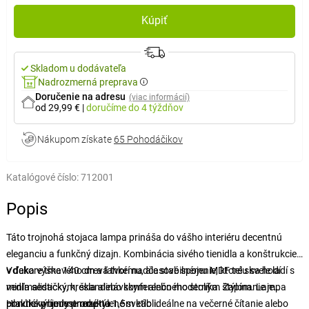
Kúpiť
Skladom u dodávateľa
Nadrozmerná preprava
Doručenie na adresu
(viac informácií)
od 29,99 €
|
doručíme
do 4 týždňov
Nákupom získate
65 Pohodáčikov
Katalógové číslo:
712001
Popis
Táto trojnohá stojaca lampa prináša do vášho interiéru decentnú
eleganciu a funkčný dizajn. Kombinácia sivého tienidla a konštrukcie
v dekore tmavého dreva tvorí nadčasové spojenie, ktoré skvele ladí s
Vďaka výške 140 cm a ľahkému, ale stabilnému MDF telu sa hodí
minimalistickým, škandinávskym alebo moderným štýlom. Lampa
vedľa sedačky, kresla alebo konferenčného stolíka. Zapínanie je
ponúka príjemne rozptýlené svetlo ideálne na večerné čítanie alebo
prakticky umiestnené na 1,5m kábli.
Hlavné výhody produktu: