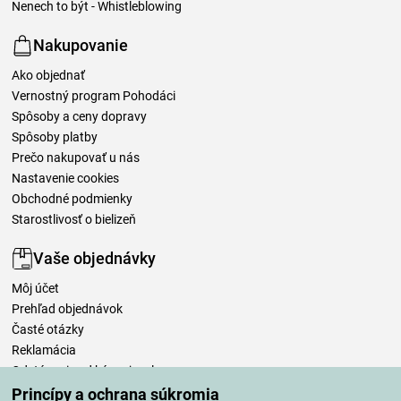
Nenech to být - Whistleblowing
Nakupovanie
Ako objednať
Vernostný program Pohodáci
Spôsoby a ceny dopravy
Spôsoby platby
Prečo nakupovať u nás
Nastavenie cookies
Obchodné podmienky
Starostlivosť o bielizeň
Vaše objednávky
Môj účet
Prehľad objednávok
Časté otázky
Reklamácia
Odstúpenie od kúpnej zmluvy
Pravidlá spracovania recenzií
Princípy a ochrana súkromia