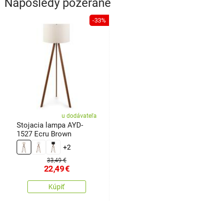
Naposledy pozerané
-33%
u dodávateľa
Stojacia lampa AYD-
1527 Ecru Brown
+2
33,49 €
22,49
€
Kúpiť