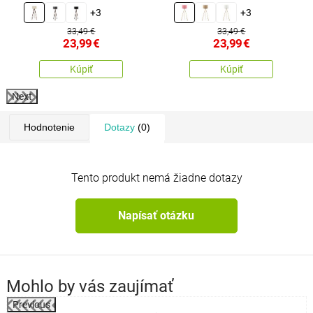
+3
+3
33,49 €
33,49 €
23,99
€
23,99
€
Kúpiť
Kúpiť
Next
Hodnotenie
Dotazy
(0)
Tento produkt nemá žiadne dotazy
Napísať otázku
Mohlo by vás zaujímať
Previous