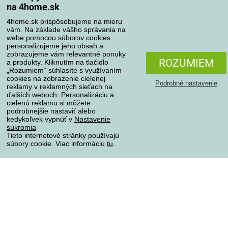
na 4home.sk
Spôsoby dopravy
4home.sk prispôsobujeme na mieru
vám. Na základe vášho správania na
webe pomocou súborov cookies
personalizujeme jeho obsah a
zobrazujeme vám relevantné ponuky
Spôsoby platby
ROZUMIEM
a produkty. Kliknutím na tlačidlo
„Rozumiem“ súhlasíte s využívaním
cookies na zobrazenie cielenej
Podrobné nastavenie
reklamy v reklamných sieťach na
Spoľahlivý obchod
ďalších weboch. Personalizáciu a
cielenú reklamu si môžete
podrobnejšie nastaviť alebo
kedykoľvek vypnúť v
Nastavenie
súkromia
Tieto internetové stránky používajú
súbory cookie. Viac informáciu
tu
.
Ochrana osobných údajov