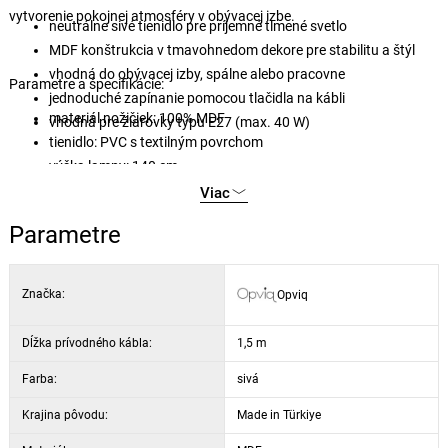
vytvorenie pokojnej atmosféry v obývacej izbe.
neutrálne sivé tienidlo pre príjemné tlmené svetlo
MDF konštrukcia v tmavohnedom dekore pre stabilitu a štýl
vhodná do obývacej izby, spálne alebo pracovne
Parametre a špecifikácie:
jednoduché zapínanie pomocou tlačidla na kábli
materiál nožičiek: 100% MDF
vhodná pre žiarovky typu E27 (max. 40 W)
tienidlo: PVC s textilným povrchom
výška lampy: 140 cm
priemer tienidla: 38 cm, výška tienidla: 20 cm
Viac
dĺžka kábla: 150 cm
Parametre
typ zásuvky: E27, max. 40 W
(žiarovka nie je súčasťou
balenia)
Značka:
Opviq
Dĺžka prívodného kábla:
1,5 m
Farba:
sivá
Krajina pôvodu:
Made in Türkiye