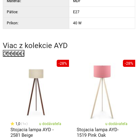
Materiál:
MDF
Pätice:
E27
Príkon:
40 W
Viac z kolekcie
AYD
Previous
%
-28%
-28%
1,0
u dodávateľa
u dodávateľa
1x
Stojacia lampa AYD -
Stojacia lampa AYD-
2581 Beige
1519 Pink Oak