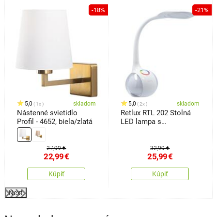
%
-18%
-21%
5,0
skladom
5,0
skladom
1x
2x
Nástenné svietidlo
Retlux RTL 202 Stolná
Profil - 4652, biela/zlatá
LED lampa s
ambientným
podsvietením biela, 5 W
27,99 €
32,99 €
22,99
€
25,99
€
Kúpiť
Kúpiť
Next