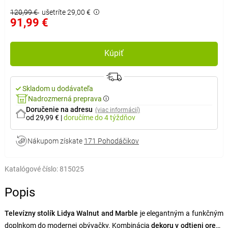
120,99 €
ušetríte 29,00 €
91,99 €
Kúpiť
Skladom u dodávateľa
Nadrozmerná preprava
Doručenie na adresu
(viac informácií)
od 29,99 €
|
doručíme
do 4 týždňov
Nákupom získate
171 Pohodáčikov
Katalógové číslo:
815025
Popis
Televízny stolík Lidya Walnut and Marble
je elegantným a funkčným
doplnkom do modernej obývačky. Kombinácia
dekoru v odtieni orech