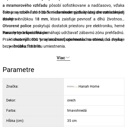
a mramorového vzhľadu
pôsobí sofistikovane a nadčasovo, vďaka
čomu sa stolík ľahko začlení do moderných aj luxusne zariadených
Telo je vyrobené zo
100 % melamínom potiahnutej drevotrieskovej
interiérov.
dosky
s hrúbkou
18 mm
, ktorá zaisťuje pevnosť a dlhú životnosť.
Otvorené police
poskytujú dostatok priestoru pre elektroniku, herné
konzoly aj dekorácie a pomáhajú udržiavať zábavnú zónu prehľadnú.
Parametre a špecifikácie:
Praktickou výhodou je aj
materiál:
100 % melamínom potiahnutá drevotriesková doska
možnosť upevnenia na stenu
, čo zvyšuje
bezpečnosť a flexibilitu umiestnenia.
hrúbka:
18 mm
rozmery:
180 × 49 × 35 cm
Viac
farba:
orech / mramor
Parametre
Značka:
Hanah Home
Dekor:
orech
Farba:
tmavohnedá
Hĺbka (cm):
35 cm