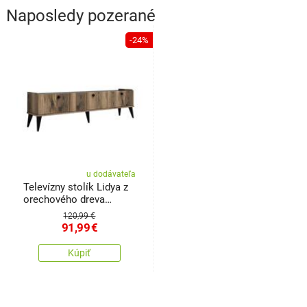
Naposledy pozerané
-24%
u dodávateľa
Televízny stolík Lidya z
orechového dreva
amramoru
120,99 €
91,99
€
Kúpiť