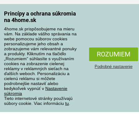
Spôsoby dopravy
Princípy a ochrana súkromia
na 4home.sk
4home.sk prispôsobujeme na mieru
Spôsoby platby
vám. Na základe vášho správania na
webe pomocou súborov cookies
personalizujeme jeho obsah a
zobrazujeme vám relevantné ponuky
Spoľahlivý obchod
ROZUMIEM
a produkty. Kliknutím na tlačidlo
„Rozumiem“ súhlasíte s využívaním
cookies na zobrazenie cielenej
Podrobné nastavenie
reklamy v reklamných sieťach na
ďalších weboch. Personalizáciu a
cielenú reklamu si môžete
podrobnejšie nastaviť alebo
kedykoľvek vypnúť v
Nastavenie
súkromia
Tieto internetové stránky používajú
súbory cookie. Viac informáciu
tu
.
Ochrana osobných údajov