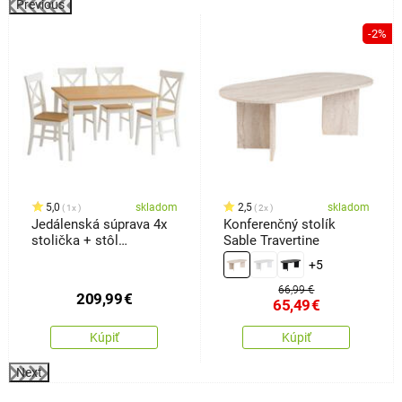
Previous
%
-2%
5,0
skladom
2,5
skladom
1x
2x
Jedálenská súprava 4x
Konferenčný stolík
stolička + stôl
Sable Travertine
Kampali,biela
+5
66,99 €
209,99
€
65,49
€
Kúpiť
Kúpiť
Next