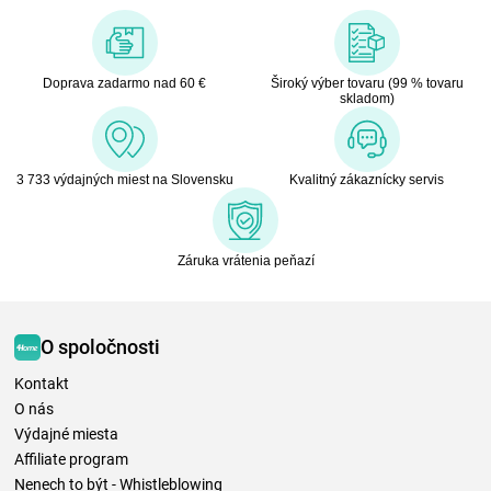
Doprava zadarmo nad 60 €
Široký výber tovaru (99 % tovaru
skladom)
3 733 výdajných miest na Slovensku
Kvalitný zákaznícky servis
Záruka vrátenia peňazí
O spoločnosti
Kontakt
O nás
Výdajné miesta
Affiliate program
Nenech to být - Whistleblowing