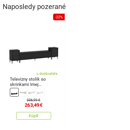
Naposledy pozerané
-22%
u dodávateľa
Televízny stolík so
skrinkami Imej
Anthracite
336,99 €
263,49
€
Kúpiť