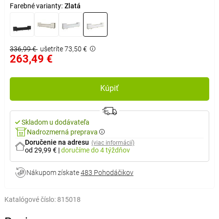
Farebné varianty:
Zlatá
336,99 €
ušetríte 73,50 €
263,49 €
Kúpiť
Skladom u dodávateľa
Nadrozmerná preprava
Doručenie na adresu
(viac informácií)
od 29,99 €
|
doručíme
do 4 týždňov
Nákupom získate
483 Pohodáčikov
Katalógové číslo:
815018