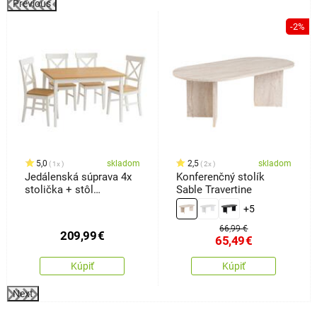
Previous
%
-2%
5,0
skladom
2,5
skladom
1x
2x
Jedálenská súprava 4x
Konferenčný stolík
stolička + stôl
Sable Travertine
Kampali,biela
+5
66,99 €
209,99
€
65,49
€
Kúpiť
Kúpiť
Next