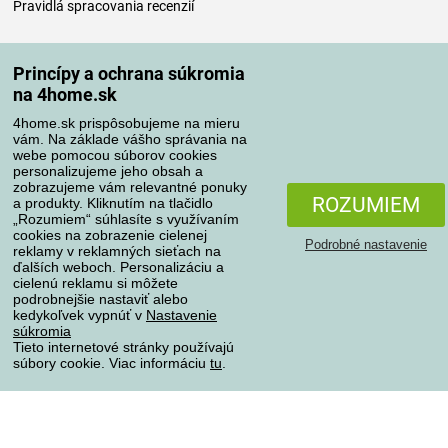
Pravidlá spracovania recenzií
Spôsoby dopravy
Princípy a ochrana súkromia
na 4home.sk
4home.sk prispôsobujeme na mieru
Spôsoby platby
vám. Na základe vášho správania na
webe pomocou súborov cookies
personalizujeme jeho obsah a
zobrazujeme vám relevantné ponuky
Spoľahlivý obchod
ROZUMIEM
a produkty. Kliknutím na tlačidlo
„Rozumiem“ súhlasíte s využívaním
cookies na zobrazenie cielenej
Podrobné nastavenie
reklamy v reklamných sieťach na
ďalších weboch. Personalizáciu a
cielenú reklamu si môžete
podrobnejšie nastaviť alebo
kedykoľvek vypnúť v
Nastavenie
súkromia
Tieto internetové stránky používajú
súbory cookie. Viac informáciu
tu
.
Ochrana osobných údajov