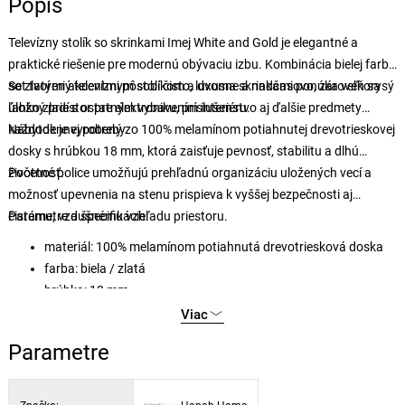
Popis
Televízny stolík so skrinkami Imej White and Gold je elegantné a
praktické riešenie pre modernú obývaciu izbu. Kombinácia bielej farby
so zlatými akcentmi pôsobí čisto, luxusne a nadčasovo, zároveň sa
Set tvorený televíznym stolíkom a dvoma skrinkami ponúka veľkorysý
ľahko zladí s ostatným vybavením interiéru.
úložný priestor pre elektroniku, príslušenstvo aj ďalšie predmety
každodennej potreby.
Nábytok je vyrobený zo 100% melamínom potiahnutej drevotrieskovej
dosky s hrúbkou 18 mm, ktorá zaisťuje pevnosť, stabilitu a dlhú
životnosť.
Početné police umožňujú prehľadnú organizáciu uložených vecí a
možnosť upevnenia na stenu prispieva k vyššej bezpečnosti aj
čistému, vzdušnému vzhľadu priestoru.
Parametre a špecifikácie:
materiál: 100% melamínom potiahnutá drevotriesková doska
farba: biela / zlatá
hrúbka: 18 mm
rozmery TV stolíka: 180 × 45,2 × 35 cm
Viac
rozmery skrinky: 40 × 60 × 35 cm (2 ks)
Parametre