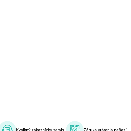
Kvalitný zákaznícky servis
Záruka vrátenia peňazí