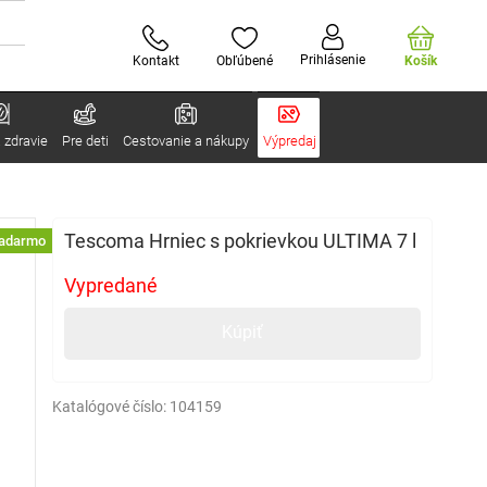
Prihlásenie
Kontakt
Obľúbené
Košík
 zdravie
Pre deti
Cestovanie a nákupy
Výpredaj
Tescoma Hrniec s pokrievkou ULTIMA 7 l
zadarmo
Vypredané
Kúpiť
Katalógové číslo:
104159