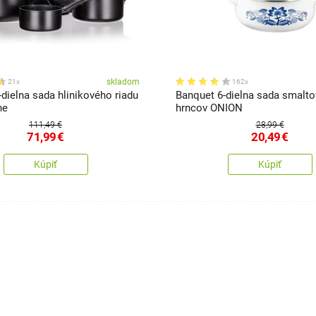
skladom
21x
162x
dielna sada hlinikového riadu
Banquet 6-dielna sada smalt
ne
hrncov ONION
111,49 €
28,99 €
71,99
€
20,49
€
Kúpiť
Kúpiť