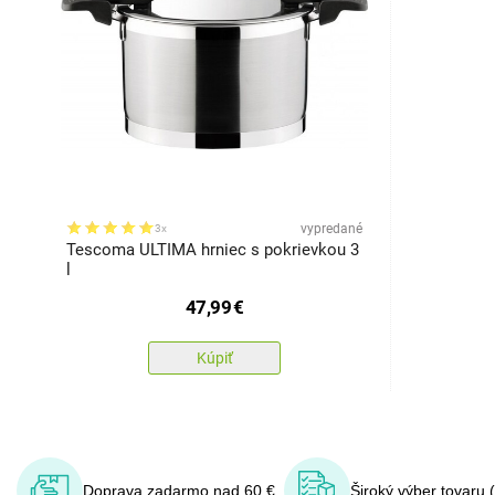
vypredané
3x
Tescoma ULTIMA hrniec s pokrievkou 3
l
47,99
€
Kúpiť
Doprava zadarmo nad 60 €
Široký výber tovaru 