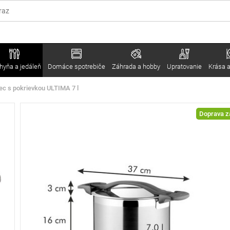
hyňa a jedáleň
Domáce spotrebiče
Záhrada a hobby
Upratovanie
Krása a
c s pokrievkou ULTIMA 7 l
Doprava 