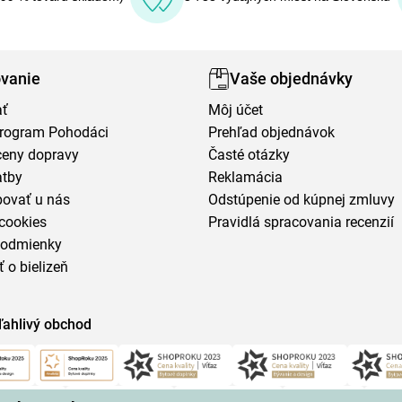
vanie
Vaše objednávky
ať
Môj účet
program Pohodáci
Prehľad objednávok
ceny dopravy
Časté otázky
atby
Reklamácia
povať u nás
Odstúpenie od kúpnej zmluvy
cookies
Pravidlá spracovania recenzií
podmienky
ť o bielizeň
ľahlivý obchod