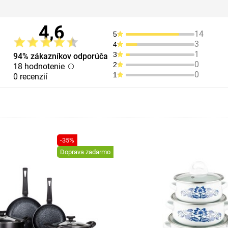
4,6
14
5
3
4
1
3
94% zákazníkov odporúča
0
2
18 hodnotenie
0
1
0 recenzií
-35%
Doprava zadarmo