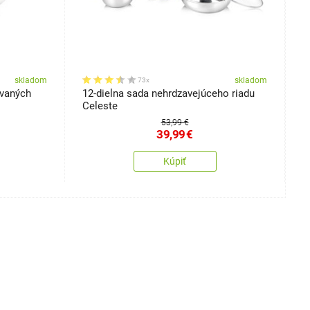
skladom
skladom
73x
ovaných
12-dielna sada nehrdzavejúceho riadu
B
Celeste
S
53,99 €
39,99
€
Kúpiť