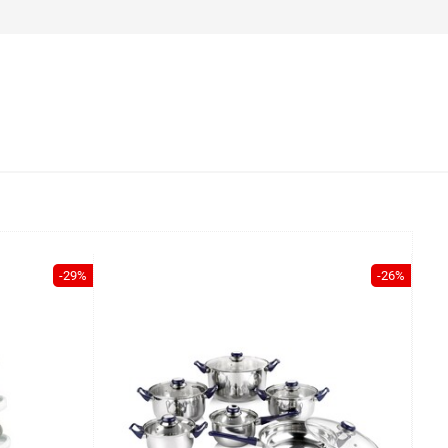
-29%
-26%