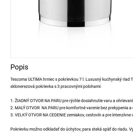
Popis
Tescoma ULTIMA hrniec s pokrievkou 7 l. Luxusný kuchynský riad 
sklonerezová pokrievka s 3 pracovnými polohami:
1. ŽIADNÝ OTVOR NA PARU pre rýchle dosiahnutie varu a ohrievani
2. MALÝ OTVOR NA PARU pre komfortné varenie bez prekypenia a c
3. VELKÝ OTVOR NA CEDENIE zemiakov, cestovín a pre intenzívne v
Pokrievku možno odkladať do úchytov, para steká späť do riadu. 