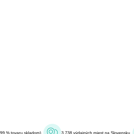
(99 % tovaru skladom)
3 738 výdajných miest na Slovensku