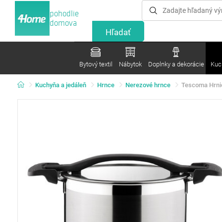
pohodlie
domova
Bytový textil
Nábytok
Doplnky a dekorácie
Kuc
Kuchyňa a jedáleň
Hrnce
Nerezové hrnce
Tescoma Hrnie