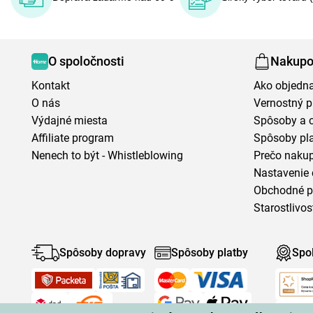
O spoločnosti
Nakupo
Kontakt
Ako objedn
O nás
Vernostný 
Výdajné miesta
Spôsoby a 
Affiliate program
Spôsoby pl
Nenech to být - Whistleblowing
Prečo naku
Nastavenie 
Obchodné 
Starostlivos
Spôsoby dopravy
Spôsoby platby
Spo