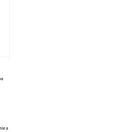
na
nie a