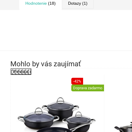
Hodnotenie
(18)
Dotazy
(1)
Mohlo by vás zaujímať
Previous
-43%
-42%
Doprava zadarmo