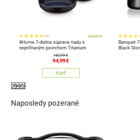
ostí
om
skladom
24x
4Home 7-dielna súprava riadu s
Banquet 7-
nepriľnavým povrchom Titanium
Black Sto
162,99 €
94,99
€
Kúpiť
Next
Naposledy pozerané