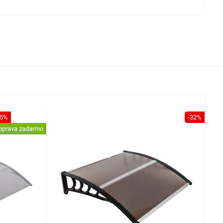
25%
-32%
oprava zadarmo