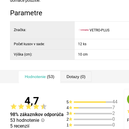
domáce použitie.
Parametre
Značka:
VETRO-PLUS
Počet kusov v sade:
12 ks
Výška (cm):
10 cm
Hodnotenie
(53)
Dotazy
(0)
4,7
44
5
7
4
2
3
98% zákazníkov odporúča
0
2
53 hodnotenie
P
0
1
5 recenzií