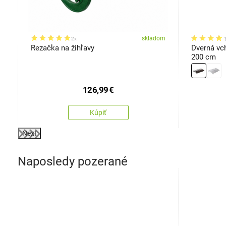
om
skladom
2x
Rezačka na žihľavy
Dverná vc
200 cm
126,99
€
Kúpiť
Next
Naposledy pozerané