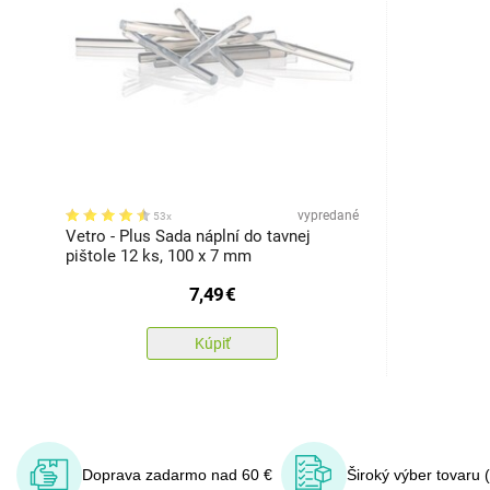
vypredané
53x
Vetro - Plus Sada náplní do tavnej
pištole 12 ks, 100 x 7 mm
7,49
€
Kúpiť
Doprava zadarmo nad 60 €
Široký výber tovaru 