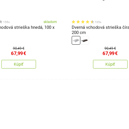
skladom
155x
105x
hodová strieška hnedá, 100 x
Dverná vchodová strieška číra
200 cm
90,49 €
90,49 €
67,99
€
67,99
€
Kúpiť
Kúpiť