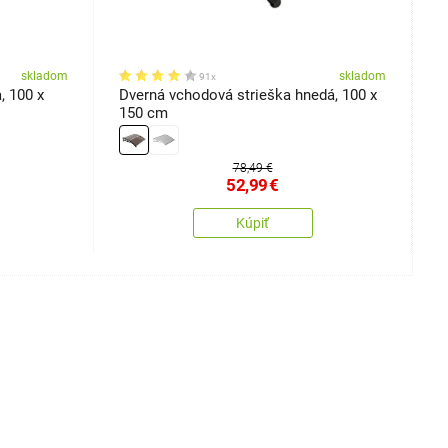
skladom
skladom
91x
, 100 x
Dverná vchodová strieška hnedá, 100 x
C
150 cm
78,49 €
52,99
€
Kúpiť