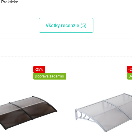
Prakticke
Všetky recenzie (5)
-25%
-
Doprava zadarmo
D