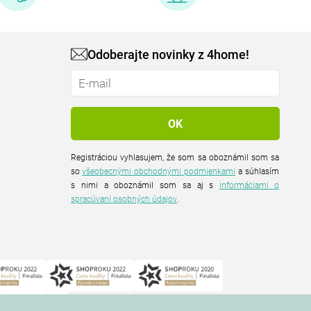
Odoberajte novinky z 4home!
Registráciou vyhlasujem, že som sa oboznámil som sa
so
všeobecnými obchodnými podmienkami
a súhlasím
s nimi a oboznámil som sa aj s
informáciami o
spracúvaní osobných údajov
.