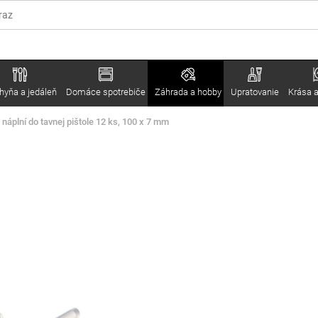
hyňa a jedáleň
Domáce spotrebiče
Záhrada a hobby
Upratovanie
Krása a
 náplní do tavnej pištole 12 ks, 100 x 7 mm