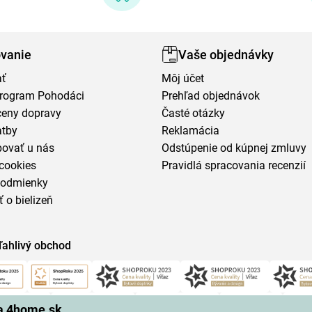
vanie
Vaše objednávky
ať
Môj účet
program Pohodáci
Prehľad objednávok
ceny dopravy
Časté otázky
atby
Reklamácia
povať u nás
Odstúpenie od kúpnej zmluvy
cookies
Pravidlá spracovania recenzií
podmienky
ť o bielizeň
ľahlivý obchod
na 4home.sk