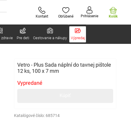
Prihlásenie
Kontakt
Obľúbené
Košík
 zdravie
Pre deti
Cestovanie a nákupy
Výpredaj
Vetro - Plus Sada náplní do tavnej pištole
12 ks, 100 x 7 mm
Vypredané
Kúpiť
Katalógové číslo:
685714