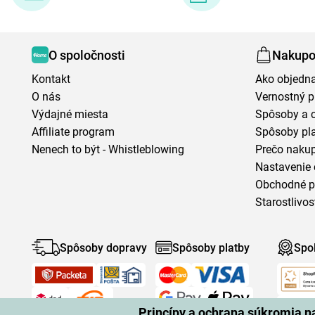
O spoločnosti
Nakupo
Kontakt
Ako objedn
O nás
Vernostný 
Výdajné miesta
Spôsoby a 
Affiliate program
Spôsoby pl
Nenech to být - Whistleblowing
Prečo naku
Nastavenie 
Obchodné 
Starostlivos
Spôsoby dopravy
Spôsoby platby
Spo
Princípy a ochrana súkromia 