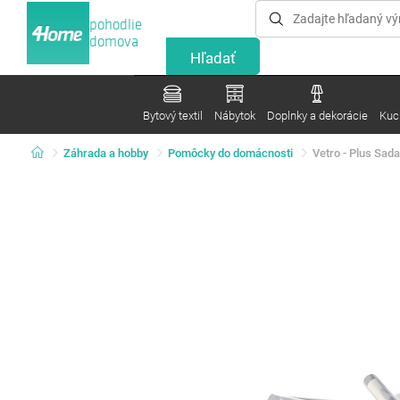
pohodlie
domova
Bytový textil
Nábytok
Doplnky a dekorácie
Kuc
Záhrada a hobby
Pomôcky do domácnosti
Vetro - Plus Sada