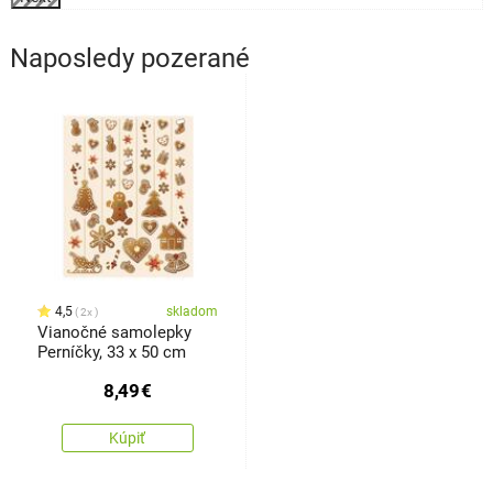
Naposledy pozerané
4,5
skladom
2x
Vianočné samolepky
Perníčky, 33 x 50 cm
8,49
€
Kúpiť