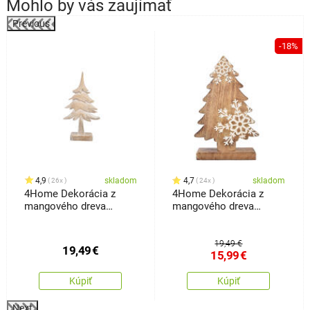
Mohlo by vás zaujímať
Previous
-18%
4,9
skladom
4,7
skladom
26x
24x
4Home Dekorácia z
4Home Dekorácia z
mangového dreva
mangového dreva
Frozen Tree, 30 cm
Snowflake Tree, 33 cm
19,49 €
19,49
€
15,99
€
Kúpiť
Kúpiť
Next