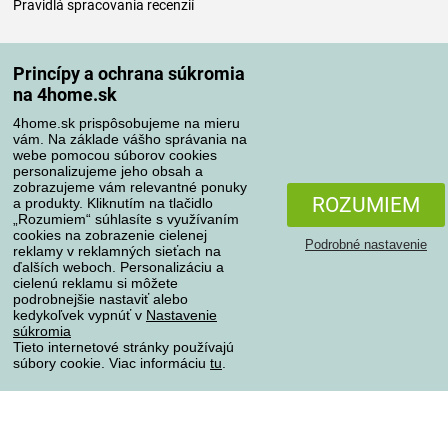
Pravidlá spracovania recenzií
Spôsoby dopravy
Princípy a ochrana súkromia
na 4home.sk
4home.sk prispôsobujeme na mieru
Spôsoby platby
vám. Na základe vášho správania na
webe pomocou súborov cookies
personalizujeme jeho obsah a
zobrazujeme vám relevantné ponuky
Spoľahlivý obchod
ROZUMIEM
a produkty. Kliknutím na tlačidlo
„Rozumiem“ súhlasíte s využívaním
cookies na zobrazenie cielenej
Podrobné nastavenie
reklamy v reklamných sieťach na
ďalších weboch. Personalizáciu a
cielenú reklamu si môžete
podrobnejšie nastaviť alebo
kedykoľvek vypnúť v
Nastavenie
súkromia
Tieto internetové stránky používajú
súbory cookie. Viac informáciu
tu
.
Ochrana osobných údajov