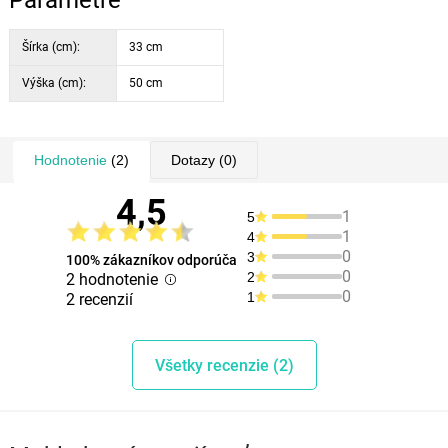
Parametre
Šírka (cm):
33 cm
Výška (cm):
50 cm
Hodnotenie
(2)
Dotazy
(0)
4,5
1
5
1
4
0
3
100% zákazníkov odporúča
0
2
2 hodnotenie
0
1
2 recenzií
Všetky recenzie (2)