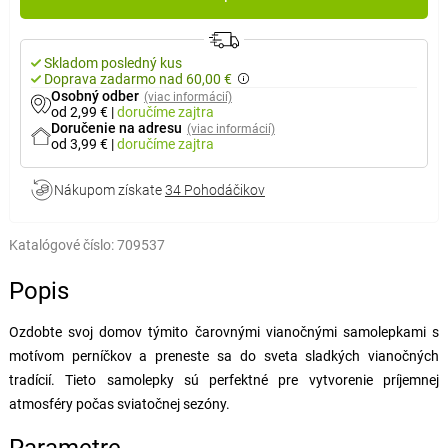
Skladom posledný kus
Doprava zadarmo nad 60,00 €
Osobný odber
(viac informácií)
od 2,99 €
|
doručíme
zajtra
Doručenie na adresu
(viac informácií)
od 3,99 €
|
doručíme
zajtra
Nákupom získate
34 Pohodáčikov
Katalógové číslo:
709537
Popis
Ozdobte svoj domov týmito čarovnými vianočnými samolepkami s
motívom perníčkov a preneste sa do sveta sladkých vianočných
tradícií. Tieto samolepky sú perfektné pre vytvorenie príjemnej
atmosféry počas sviatočnej sezóny.