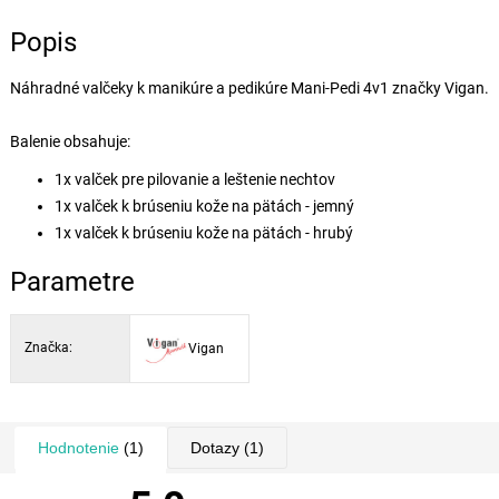
Popis
Náhradné valčeky k manikúre a pedikúre Mani-Pedi 4v1 značky Vigan.
Balenie obsahuje:
1x valček pre pilovanie a leštenie nechtov
1x valček k brúseniu kože na pätách - jemný
1x valček k brúseniu kože na pätách - hrubý
Parametre
Značka:
Vigan
Hodnotenie
(1)
Dotazy
(1)