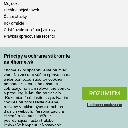
Môj účet
Prehľad objednávok
Časté otázky
Reklamácia
Odstúpenie od kúpnej zmluvy
Pravidlá spracovania recenzií
Spôsoby dopravy
Princípy a ochrana súkromia
na 4home.sk
4home.sk prispôsobujeme na mieru
Spôsoby platby
vám. Na základe vášho správania na
webe pomocou súborov cookies
personalizujeme jeho obsah a
zobrazujeme vám relevantné ponuky
Spoľahlivý obchod
ROZUMIEM
a produkty. Kliknutím na tlačidlo
„Rozumiem“ súhlasíte s využívaním
cookies na zobrazenie cielenej
Podrobné nastavenie
reklamy v reklamných sieťach na
ďalších weboch. Personalizáciu a
cielenú reklamu si môžete
podrobnejšie nastaviť alebo
kedykoľvek vypnúť v
Nastavenie