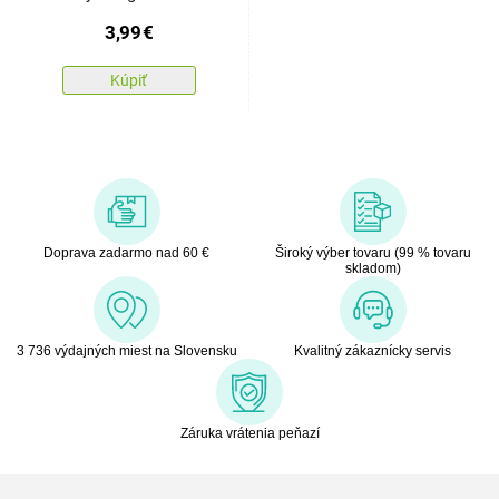
Mani-Pedi
3,99
€
Kúpiť
Doprava zadarmo nad 60 €
Široký výber tovaru (99 % tovaru
skladom)
3 736 výdajných miest na Slovensku
Kvalitný zákaznícky servis
Záruka vrátenia peňazí