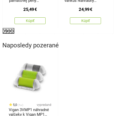
pamäťovej peny
vankúš Náhradný
Bamboo profilovaný, 30
manžel z pamäťovej
25,49
€
24,99
€
x 50 cm
peny Bamboo, 45 x 120
cm
Kúpiť
Kúpiť
Next
Naposledy pozerané
5,0
vypredané
1x
Vigan 3VMP1 náhradné
valčeky k Vigan MP1