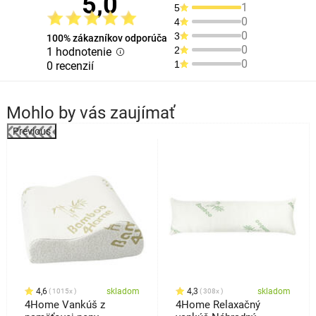
5,0
1
5
0
4
0
3
100% zákazníkov odporúča
0
2
1 hodnotenie
0
1
0 recenzií
Mohlo by vás zaujímať
Previous
%
4,6
skladom
4,3
skladom
1015x
308x
4Home Vankúš z
4Home Relaxačný