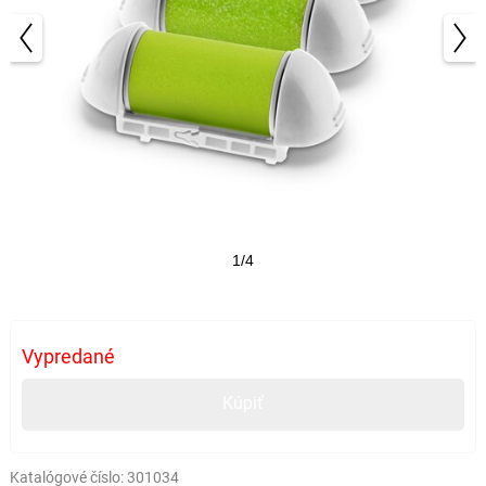
1/4
Vypredané
Kúpiť
Katalógové číslo:
301034