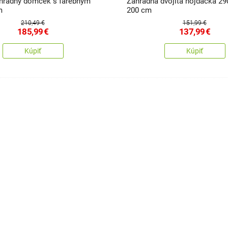
hradný domček s farebným
Záhradná dvojitá hojdačka 29
m
200 cm
210,49 €
151,99 €
185,99
€
137,99
€
Kúpiť
Kúpiť