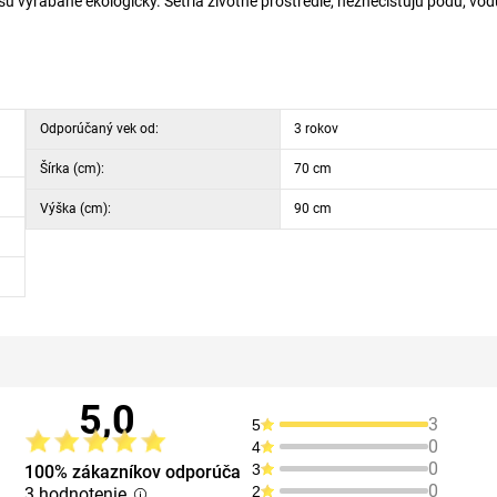
ú vyrábané ekologicky. Šetria životné prostredie, neznečisťujú pôdu, vod
Odporúčaný vek od:
3 rokov
Šírka (cm):
70 cm
Výška (cm):
90 cm
5,0
3
5
0
4
0
3
100% zákazníkov odporúča
0
2
3 hodnotenie