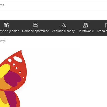
hyňa a jedáleň
Domáce spotrebiče
Záhrada a hobby
Upratovanie
Krása a
Motýľ