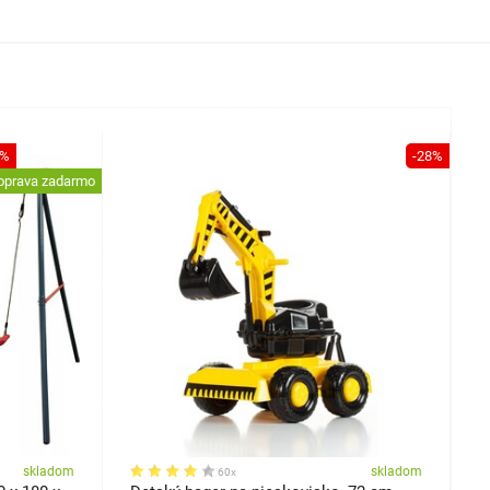
9%
-28%
oprava zadarmo
skladom
skladom
60x