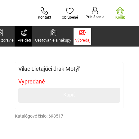
Prihlásenie
Kontakt
Obľúbené
Košík
 zdravie
Pre deti
Cestovanie a nákupy
Výpredaj
Vilac Lietajúci drak Motýľ
Vypredané
Kúpiť
Katalógové číslo:
698517