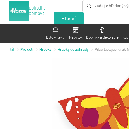
pohodlie
domova
Bytový textil
Nábytok
Doplnky a dekorácie
Kuc
Pre deti
Hračky
Hračky do záhrady
Vilac Lietajúci drak 