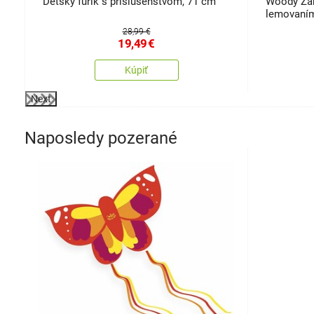
Detský fúrik s príslušenstvom, 71 cm
Woody Zá
lemovaní
28,99 €
19,49
€
Kúpiť
Next
Naposledy pozerané