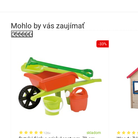
Mohlo by vás zaujímať
Previous
-39%
-33%
om
skladom
126x