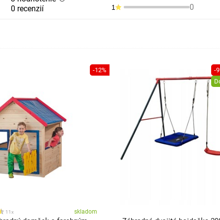
0
1
0 recenzií
-12%
-
D
skladom
11x