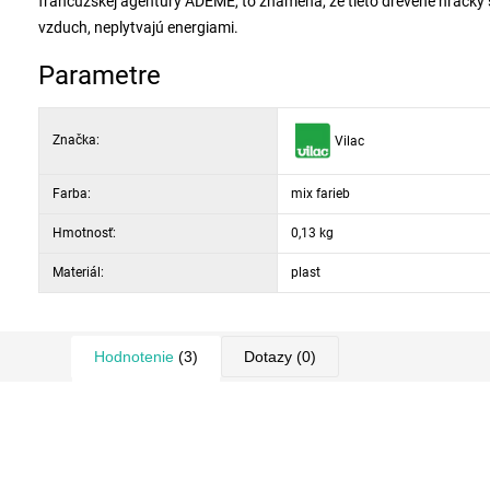
francúzskej agentúry ADEME, to znamená, že tieto drevené hračky s
vzduch, neplytvajú energiami.
Parametre
Značka:
Vilac
Farba:
mix farieb
Hmotnosť:
0,13 kg
Materiál:
plast
Hodnotenie
(3)
Dotazy
(0)