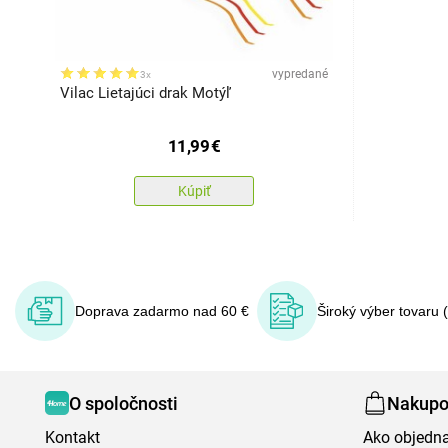
vypredané
3x
Vilac Lietajúci drak Motýľ
11,99
€
Kúpiť
Doprava zadarmo nad 60 €
Široký výber tovaru 
O spoločnosti
Nakupo
Kontakt
Ako objedn